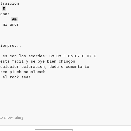
 traicion
E
donar
Am
n mi amor
siempre...
a es con los acordes: Gm-Cm-F-Bb-D7-G-D7-G
 esta facil y se oye bien chingon
Cualquier aclaracion, duda o comentario
rreo pinchenanoloco@
e el rock sea!
to show rating