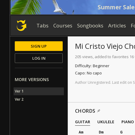
Summer Sale
Tabs
Courses
Songbooks
Articles
F
Mi Cristo Viejo
Ch
SIGN UP
205 views, added to favorites 16
LOG IN
Difficulty:
Beginner
Capo:
No capo
MORE VERSIONS
Author
Unregistered
.
Last
edit
on
S
Ver 1
Ver 2
CHORDS
GUITAR
UKULELE
PIANO
Am
Dm
G