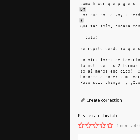
 como hacer que pague su
Dm
 por que no lo voy a per
E
 Que tan solo, jugara co
   Solo:
 se repite desde Yo que 
 La otra forma de tocarl
 la neta de las 2 formas
 (o al menos eso digo). 
 Haganmelo saber a mi co
 Pasensela chingon y ¡Qu
Create correction
Please rate this tab
1 more vote 