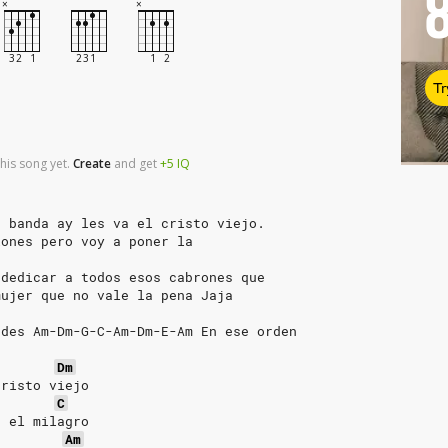
Tr
his song yet.
Create
and
get
+5
IQ
a banda ay les va el cristo viejo.
iones pero voy a poner la
.
 dedicar a todos esos cabrones que
mujer que no vale la pena Jaja
rdes Am-Dm-G-C-Am-Dm-E-Am En ese orden
Dm
cristo viejo
C
s el milagro
Am