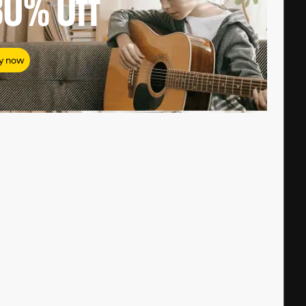
80%
Off
y now