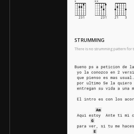
STRUMMING
There is no strumming pattern for t
Bueno ps a peticion de l
 yo la conozco en 2 vers
 que pienso es mas usual
 por ultimo Se la quiero
 entregan su vida a una 
 El intro es con los aco
Am
 Aqui estoy  Ante ti mi 
G
 para ver, si tu me hace
E