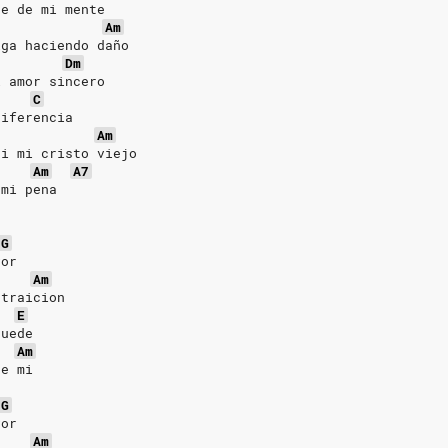
re de mi mente
Am
iga haciendo daño
Dm
i amor sincero
C
diferencia
Am
ti mi cristo viejo
Am
A7
 mi pena
G
vor
Am
 traicion
E
quede
Am
de mi
G
vor
Am