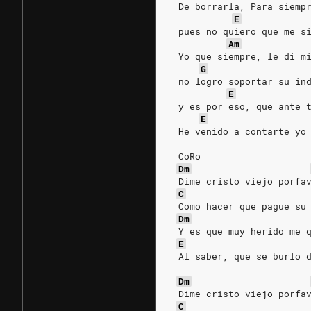
 De borrarla, Para siemp
E
 pues no quiero que me s
Am
 Yo que siempre, le di m
G
 no logro soportar su in
E
 y es por eso, que ante 
E
 He venido a contarte yo
 CoRo
Dm
 Dime cristo viejo porfa
C
 Como hacer que pague su
Dm
 Y es que muy herido me 
E
 Al saber, que se burlo 
Dm
 Dime cristo viejo porfa
C