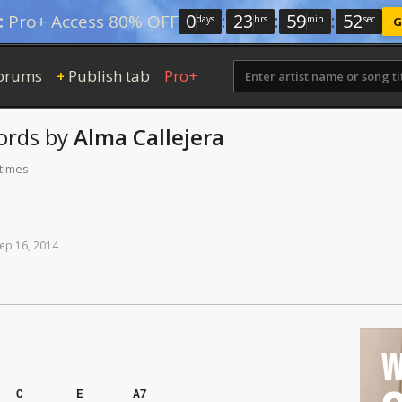
0
:
23
:
59
:
51
:
Pro+ Access 80% OFF
days
hrs
min
sec
G
orums
Publish tab
Pro+
+
ords
by
Alma Callejera
 times
ep
16,
2014
W
C
E
A7