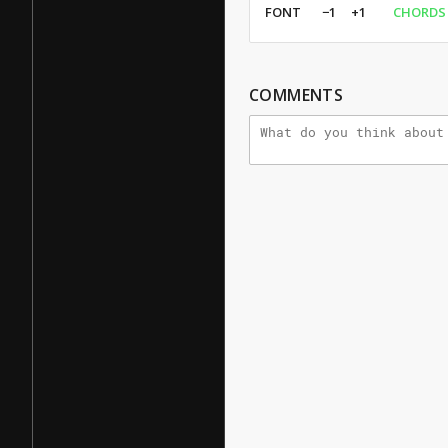
FONT
−1
+1
CHORDS
COMMENTS