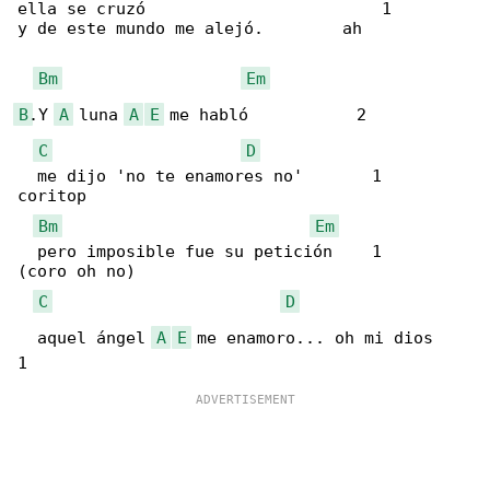
ella se cruzó                        1

y de este mundo me alejó.        ah

Bm
Em
B
.Y 
A
 luna 
A
E
 me habló           2

C
D
  me dijo 'no te enamores no'       1     

coritop

Bm
Em
  pero imposible fue su petición    1      

(coro oh no)

C
D
  aquel ángel 
A
E
 me enamoro... oh mi dios    
