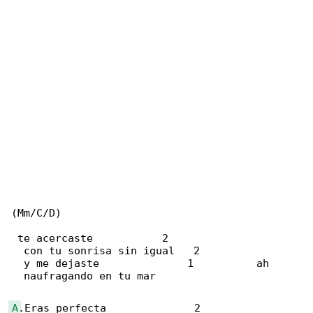
(Mm/C/D)

 te acercaste           2

  con tu sonrisa sin igual   2

  y me dejaste              1          ah

  naufragando en tu mar

A
.Eras perfecta              2
