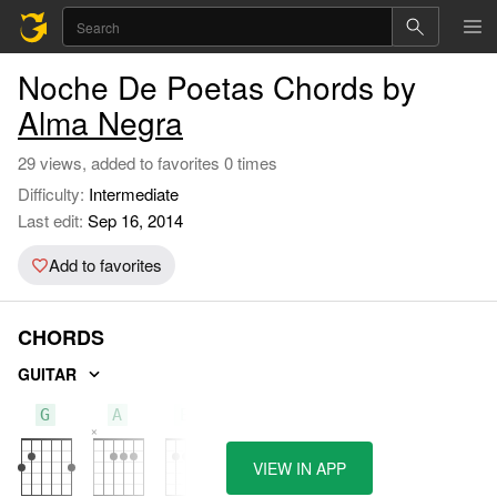
Noche De Poetas Chords by
Alma Negra
29 views, added to favorites 0 times
Difficulty:
Intermediate
Last edit:
Sep 16, 2014
Add to favorites
CHORDS
GUITAR
G
A
Em
VIEW IN APP