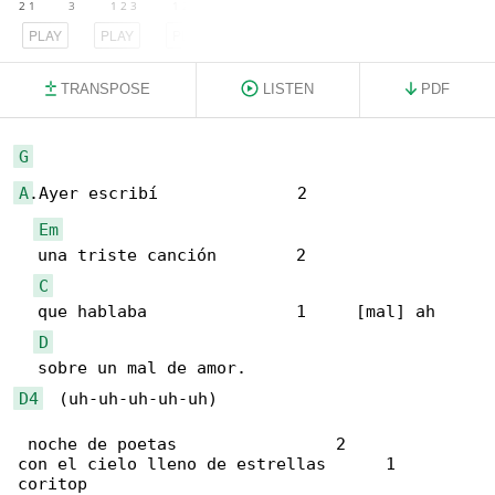
PLAY
PLAY
PLAY
TRANSPOSE
LISTEN
PDF
G
A
.Ayer escribí              2

Em
  una triste canción        2 

C
  que hablaba               1     [mal] ah

D
D4
  (uh-uh-uh-uh-uh)

 noche de poetas                2

con el cielo lleno de estrellas      1     

coritop
