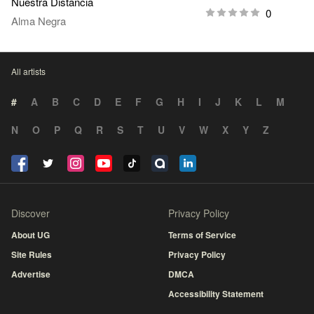
Nuestra Distancia
0
Alma Negra
All artists
#
A
B
C
D
E
F
G
H
I
J
K
L
M
N
O
P
Q
R
S
T
U
V
W
X
Y
Z
Discover
Privacy Policy
About UG
Terms of Service
Site Rules
Privacy Policy
Advertise
DMCA
Accessibility Statement