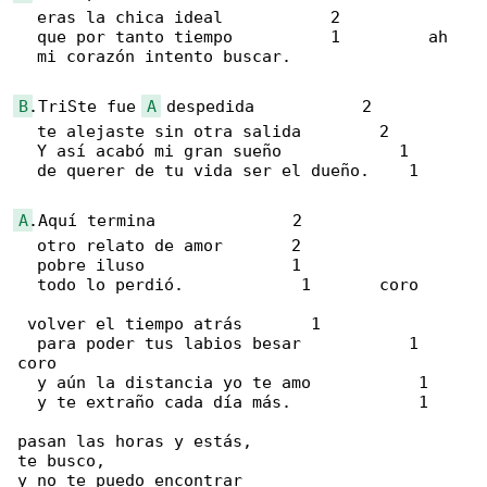
  eras la chica ideal           2

  que por tanto tiempo          1         ah

  mi corazón intento buscar.

B
.TriSte fue 
A
 despedida           2

  te alejaste sin otra salida        2

  Y así acabó mi gran sueño            1

  de querer de tu vida ser el dueño.    1

A
.Aquí termina              2

  otro relato de amor       2 

  pobre iluso               1

  todo lo perdió.            1       coro

 volver el tiempo atrás       1

  para poder tus labios besar           1     

coro

  y aún la distancia yo te amo           1

  y te extraño cada día más.             1

pasan las horas y estás,

te busco,

y no te puedo encontrar
