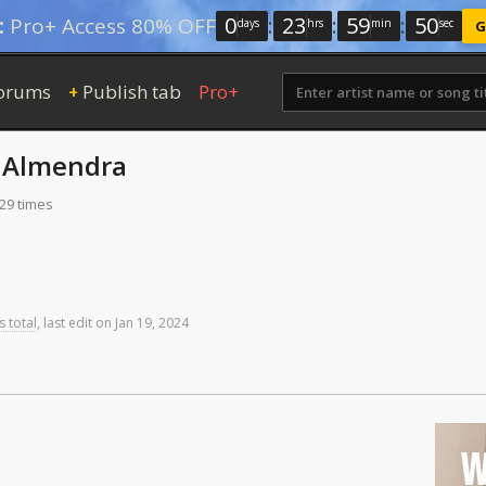
0
:
23
:
59
:
49
:
Pro+ Access 80% OFF
days
hrs
min
sec
G
orums
Publish tab
Pro+
+
y
Almendra
129 times
s total
,
last
edit
on
Jan
19,
2024
W