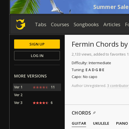
Summer Sale
Tabs
Courses
Songbooks
Articles
F
Fermin
Chords
b
SIGN UP
2,133 views, added to favorites 
LOG IN
Difficulty:
Intermediate
Tuning:
E A D G B E
MORE VERSIONS
Capo:
No capo
Author
Unregistered
.
3 contributor
Ver 1
11
Ver 2
Ver 3
6
CHORDS
GUITAR
UKULELE
PIANO