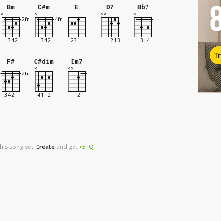
Bm
C#m
E
D7
Bb7
Tr
F#
C#dim
Dm7
his song yet.
Create
and
get
+5
IQ