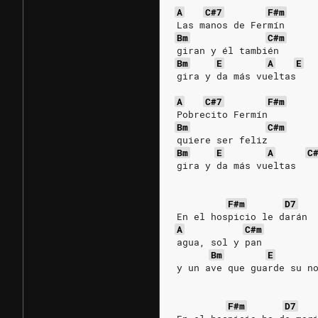
A
C#7
F#m
Las manos de Fermín
Bm
C#m
giran y él también
Bm
E
A
E
gira y da más vueltas
A
C#7
F#m
Pobrecito Fermín
Bm
C#m
quiere ser feliz
Bm
E
A
C
gira y da más vueltas
F#m
D7
En el hospicio le darán
A
C#m
agua, sol y pan
Bm
E
y un ave que guarde su n
F#m
D7