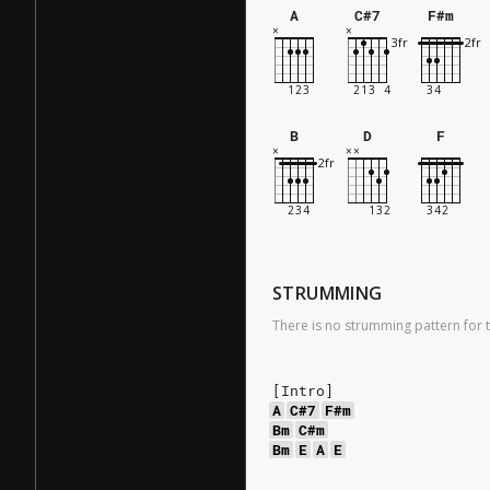
A
C#7
F#m
B
D
F
STRUMMING
There is no strumming pattern for t
[Intro]
A
C#7
F#m
Bm
C#m
Bm
E
A
E