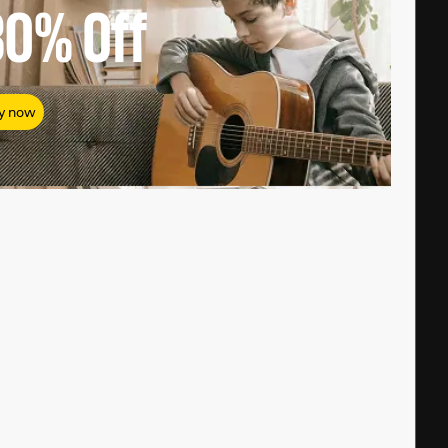
80%
Off
y now