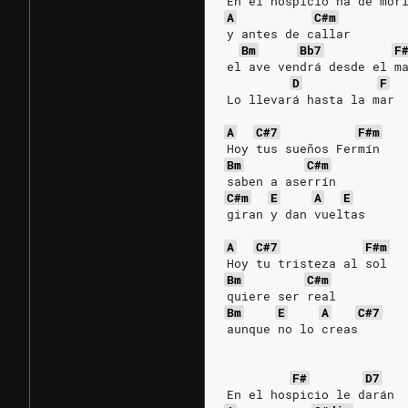
En el hospicio ha de mor
A
C#m
y antes de callar
Bm
Bb7
F
el ave vendrá desde el m
D
F
Lo llevará hasta la mar
A
C#7
F#m
Hoy tus sueños Fermín
Bm
C#m
saben a aserrín
C#m
E
A
E
giran y dan vueltas
A
C#7
F#m
Hoy tu tristeza al sol
Bm
C#m
quiere ser real
Bm
E
A
C#7
aunque no lo creas
F#
D7
En el hospicio le darán