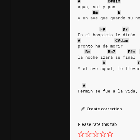
A
C#dim
agua, sol y pan
Bm
E
y un ave que guarde su n
F#
D7
En el hospicio le dirán
A
C#dim
pronto ha de morir
Bm
Bb7
F#m
la noche izará su final 
D
Y el ave aquel, lo lleva
A
Fermín se fue a la vida,
Create correction
Please rate this tab