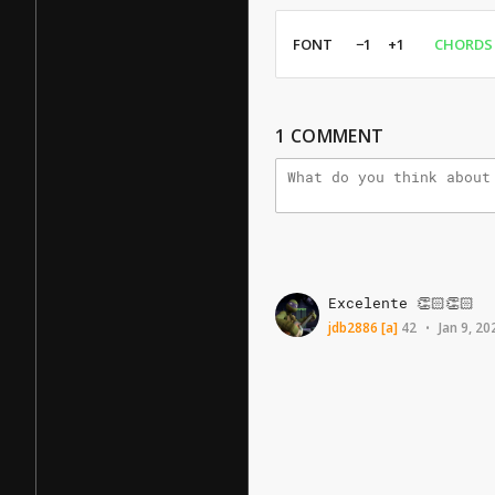
FONT
−1
+1
CHORDS
1
COMMENT
Excelente
👏🏻👏🏻
jdb2886
[a]
42
Jan 9, 20
•