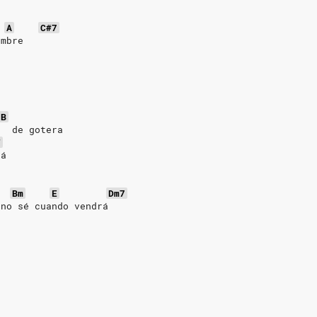
A
C#7
ombre
B
   de gotera
F
rá
Bm
E
Dm7
 no sé cuando vendrá