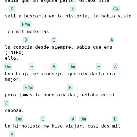
sabia que en alguna parte, estaba ella

D
E
C#
sali a buscarla en la historia, la habia visto

F#m
 en mil memorias

D
E
A
la conocia desde siempre, sabia que era 

(INTRO)

Dm
E
A
Dm
E
A
Una bruja me aconsejo, que olvidarla era 

mejor,

F#m
B
E
cabeza.

Dm
E
A
Dm
E
Un himnotista me hiso viajar, casi dos mil 

A