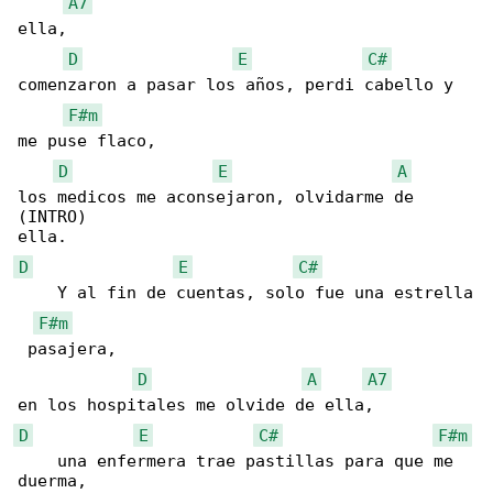
A7
ella,

D
E
C#
comenzaron a pasar los años, perdi cabello y 

F#m
me puse flaco,

D
E
A
los medicos me aconsejaron, olvidarme de 

(INTRO)

D
E
C#
    Y al fin de cuentas, solo fue una estrella

F#m
 pasajera,

D
A
A7
D
E
C#
F#m
    una enfermera trae pastillas para que me 

duerma,
