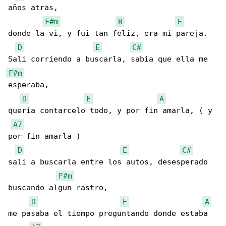
años atras,

F#m
B
E
donde la vi, y fui tan feliz, era mi pareja.

D
E
C#
F#m
esperaba,

D
E
A
queria contarcelo todo, y por fin amarla, ( y 

A7
por fin amarla )

D
E
C#
sali a buscarla entre los autos, desesperado 

F#m
buscando algun rastro,

D
E
A
me pasaba el tiempo preguntando donde estaba 
