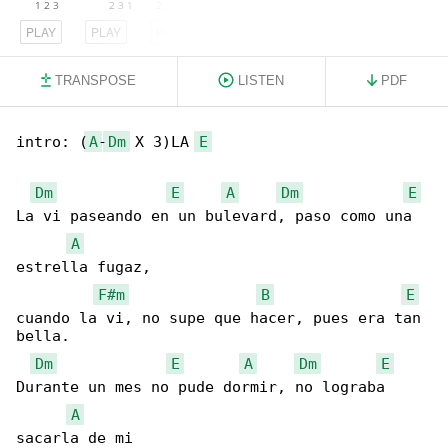
PLAY
PLAY
PLAY
TRANSPOSE
LISTEN
PDF
intro: (
A
-
Dm
 X 3)LA 
E
Dm
E
A
Dm
E
La vi paseando en un bulevard, paso como una 

A
estrella fugaz,

F#m
B
E
cuando la vi, no supe que hacer, pues era tan 

bella.

Dm
E
A
Dm
E
Durante un mes no pude dormir, no lograba 

A
sacarla de mi
