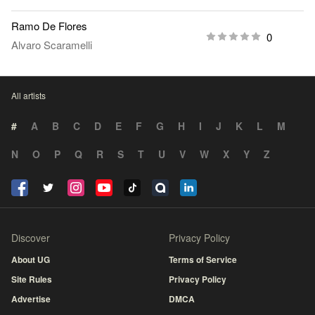
Ramo De Flores
0
Alvaro Scaramelli
All artists
#
A
B
C
D
E
F
G
H
I
J
K
L
M
N
O
P
Q
R
S
T
U
V
W
X
Y
Z
Discover
Privacy Policy
About UG
Terms of Service
Site Rules
Privacy Policy
Advertise
DMCA