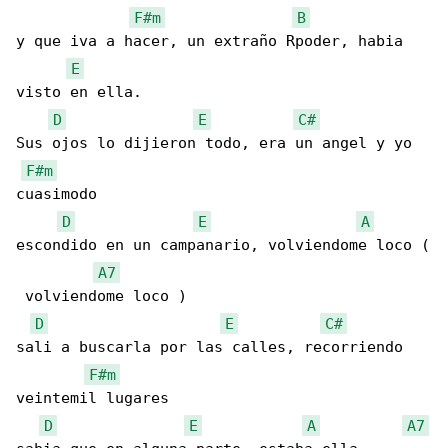
F#m
B
y que iva a hacer, un extraño Rpoder, habia 

E
visto en ella.

D
E
C#
Sus ojos lo dijieron todo, era un angel y yo 

F#m
cuasimodo

D
E
A
escondido en un campanario, volviendome loco (

A7
 volviendome loco )

D
E
C#
sali a buscarla por las calles, recorriendo 

F#m
veintemil lugares

D
E
A
A7