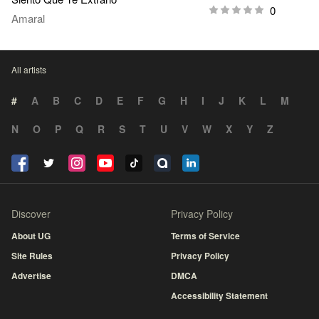
0
Amaral
All artists
#
A
B
C
D
E
F
G
H
I
J
K
L
M
N
O
P
Q
R
S
T
U
V
W
X
Y
Z
Discover
Privacy Policy
About UG
Terms of Service
Site Rules
Privacy Policy
Advertise
DMCA
Accessibility Statement