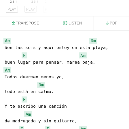
PLAY
PLAY
PLAY
TRANSPOSE
LISTEN
PDF
Am
Dm
Son las seis y aquí estoy en esta playa,

E
Am
Am
Todos duermen menos yo,

Dm
todo está en calma.

E
Y te escribo una canción

Am
de madrugada y sin guitarra,

F
E
Am