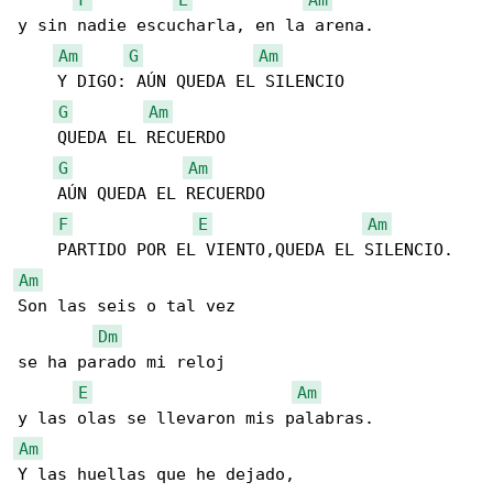
y sin nadie escucharla, en la arena.

Am
G
Am
    Y DIGO: AÚN QUEDA EL SILENCIO

G
Am
    QUEDA EL RECUERDO

G
Am
    AÚN QUEDA EL RECUERDO

F
E
Am
Am
Son las seis o tal vez 

Dm
se ha parado mi reloj

E
Am
Am
Y las huellas que he dejado,
