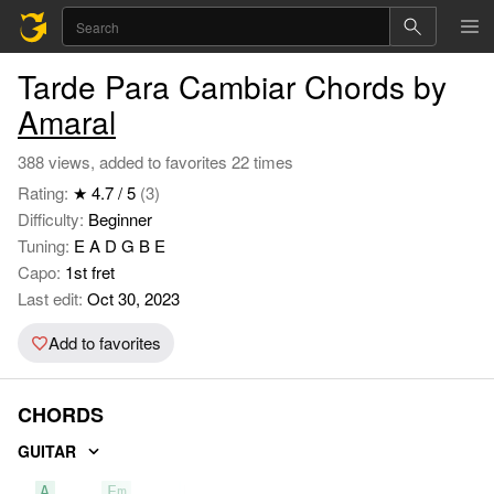
Tarde Para Cambiar Chords by
Amaral
388 views, added to favorites 22 times
Rating:
★ 4.7 / 5
(3)
Difficulty:
Beginner
Tuning:
E A D G B E
Capo:
1st fret
Last edit:
Oct 30, 2023
Add to favorites
CHORDS
GUITAR
A
Em
D