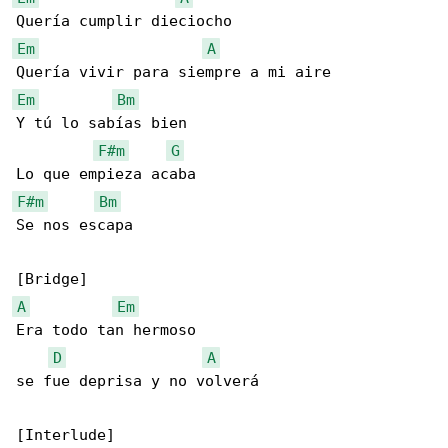
Em
A
Em
Bm
Y tú lo sabías bien

F#m
G
F#m
Bm
Se nos escapa

A
Em
Era todo tan hermoso

D
A
se fue deprisa y no volverá
