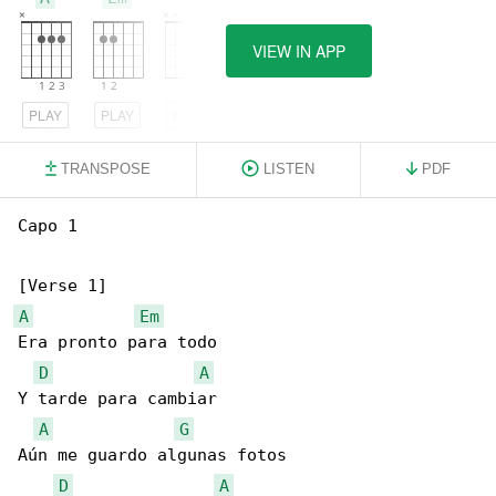
VIEW IN APP
PLAY
PLAY
PLAY
TRANSPOSE
LISTEN
PDF
Capo 1

A
Em
Era pronto para todo

D
A
Y tarde para cambiar

A
G
Aún me guardo algunas fotos

D
A