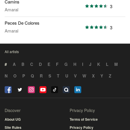
Camins
3
Amaral
Peces De Colores
3
Amaral
All artists
#
A
B
C
D
E
F
G
H
I
J
K
L
M
N
O
P
Q
R
S
T
U
V
W
X
Y
Z
Discover
Privacy Policy
About UG
Terms of Service
Site Rules
Privacy Policy