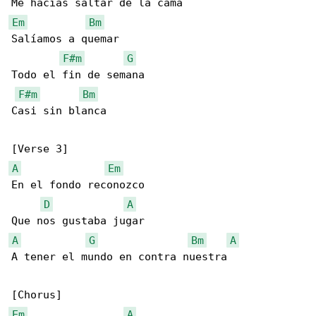
Em
Bm
Salíamos a quemar

F#m
G
Todo el fin de semana

F#m
Bm
Casi sin blanca

A
Em
En el fondo reconozco

D
A
A
G
Bm
A
A tener el mundo en contra nuestra

Em
A