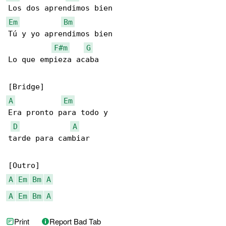
Em
Bm
Tú y yo aprendimos bien

F#m
G
Lo que empieza acaba

A
Em
Era pronto para todo y

D
A
tarde para cambiar

A
Em
Bm
A
A
Em
Bm
A
Print
Report Bad Tab