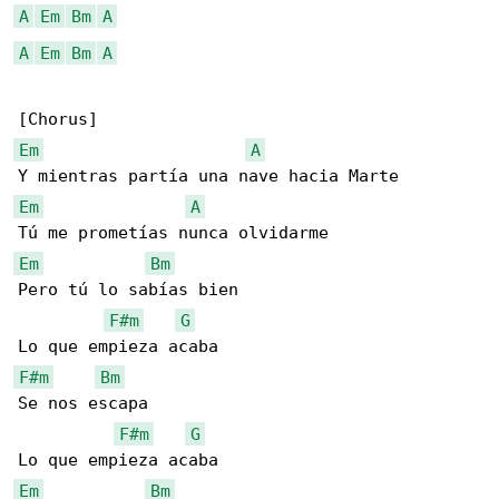
A
Em
Bm
A
A
Em
Bm
A
Em
A
Em
A
Em
Bm
Pero tú lo sabías bien

F#m
G
F#m
Bm
Se nos escapa

F#m
G
Em
Bm