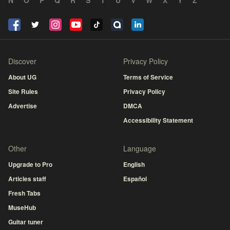
N
O
P
Q
R
S
T
U
V
W
X
Y
Z
Discover
Privacy Policy
About UG
Terms of Service
Site Rules
Privacy Policy
Advertise
DMCA
Accessibility Statement
Other
Language
Upgrade to Pro
English
Articles staff
Español
Fresh Tabs
MuseHub
Guitar tuner