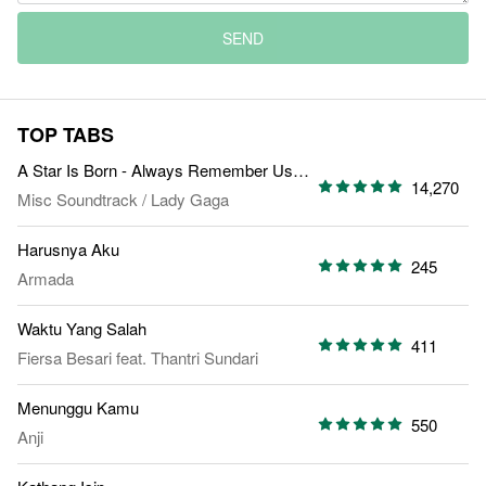
SEND
TOP TABS
A Star Is Born - Always Remember Us This Way
14,270
Misc Soundtrack
/
Lady Gaga
Harusnya Aku
245
Armada
Waktu Yang Salah
411
Fiersa Besari
feat.
Thantri Sundari
Menunggu Kamu
550
Anji