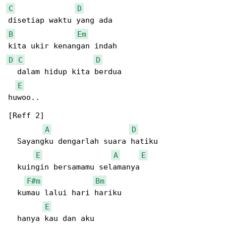
C
D
B
Em
D
C
D
  dalam hidup kita berdua

E
huwoo..

[Reff 2]

A
D
  Sayangku dengarlah suara hatiku

E
A
E
  kuingin bersamamu selamanya

F#m
Bm
  kumau lalui hari hariku

E
  hanya kau dan aku
