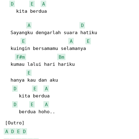
D
E
A
    kita berdua

A
D
  Sayangku dengarlah suara hatiku

E
A
E
  kuingin bersamamu selamanya

F#m
Bm
  kumau lalui hari hariku

E
  hanya kau dan aku

D
E
A
     kita berdua

D
E
A
     berdua hoho..

A
D
E
D