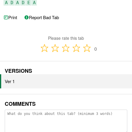
A
D
A
D
E
A
Print
Report Bad Tab
Please rate this tab
0
VERSIONS
Ver 1
COMMENTS