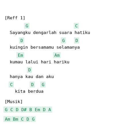
[Reff 1]

G
C
  Sayangku dengarlah suara hatiku

D
G
D
  kuingin bersamamu selamanya

Em
Am
  kumau lalui hari hariku

D
  hanya kau dan aku

C
D
G
    kita berdua

G
C
D
D#
B
Em
D
A
Am
Bm
C
D
G