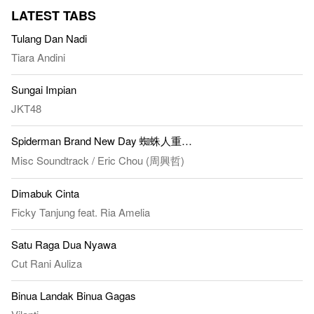
LATEST TABS
Tulang Dan Nadi
Tiara Andini
Sungai Impian
JKT48
Spiderman Brand New Day 蜘蛛人重生日 - All For You
Misc Soundtrack
/
Eric Chou (周興哲)
Dimabuk Cinta
Ficky Tanjung
feat.
Ria Amelia
Satu Raga Dua Nyawa
Cut Rani Auliza
Binua Landak Binua Gagas