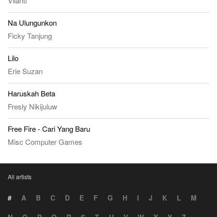
Vilanti
Na Ulungunkon
Ficky Tanjung
Lilo
Erie Suzan
Haruskah Beta
Fresly Nikijuluw
Free Fire - Cari Yang Baru
Misc Computer Games
All artists
#
A
B
C
D
E
F
G
H
I
J
K
L
M