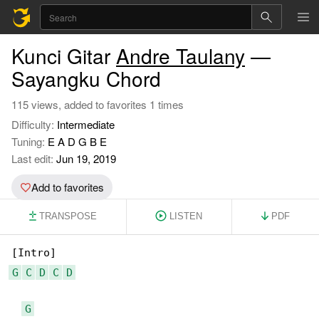
Kunci Gitar
Andre Taulany
—
Sayangku Chord
115 views, added to favorites 1 times
Difficulty:
Intermediate
Tuning:
E A D G B E
Last edit:
Jun 19, 2019
Add to favorites
TRANSPOSE
LISTEN
PDF
G
C
D
C
D
G