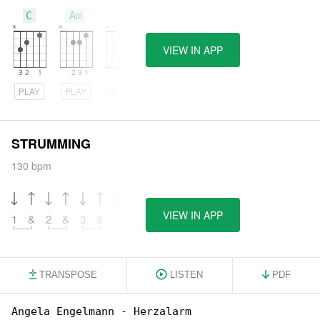
C
Am
Dm
VIEW IN APP
PLAY
PLAY
PLAY
STRUMMING
130 bpm
VIEW IN APP
1
&
2
&
3
&
4
&
TRANSPOSE
LISTEN
PDF
Angela Engelmann - Herzalarm
