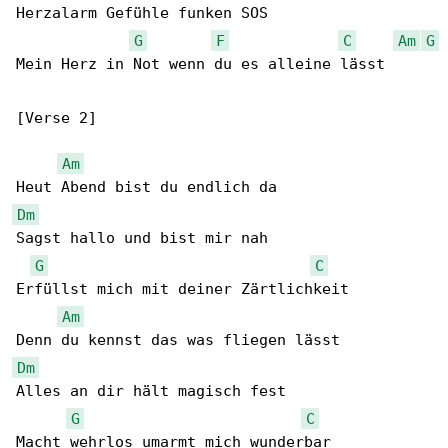
Herzalarm Gefühle funken SOS

G
F
C
Am
G
Mein Herz in Not wenn du es alleine lässt

[Verse 2]

Am
Dm
Sagst hallo und bist mir nah

G
C
Erfüllst mich mit deiner Zärtlichkeit

Am
Dm
Alles an dir hält magisch fest

G
C
Macht wehrlos umarmt mich wunderbar
