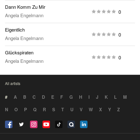
Dann Komm Zu Mir
0
Angela Engelmann
Eigentlich
0
Angela Engelmann
Glückspiraten
0
Angela Engelmann
All artists
#
A
B
C
D
E
F
G
H
I
J
K
L
M
N
O
P
Q
R
S
T
U
V
W
X
Y
Z