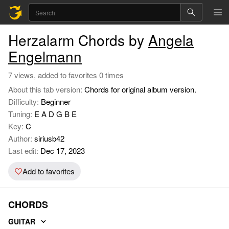
Herzalarm Chords by
Angela
Engelmann
7 views, added to favorites 0 times
About this tab version:
Chords for original album version.
Difficulty:
Beginner
Tuning:
E A D G B E
Key:
C
Author:
siriusb42
Last edit:
Dec 17, 2023
Add to favorites
CHORDS
GUITAR