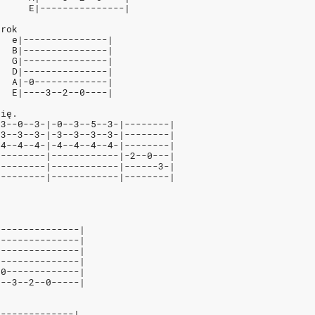
      E|---------------|
krok
   e|---------------|
   B|---------------|
   G|---------------|
   D|---------------|
   A|-0-------------|
   E|----3--2--0----|
się.
-3--0--3-|-0--3--5--3-|--------|
-3--3--3-|-3--3--3--3-|--------|
-4--4--4-|-4--4--4--4-|--------|
---------|------------|-2--0---|
---------|------------|------3-|
---------|------------|--------|
.
---------------|
---------------|
---------------|
---------------|
-0-------------|
---3--2--0-----|
.
--------------|