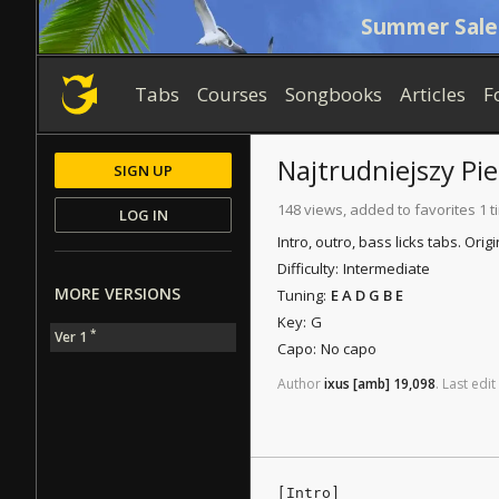
Summer Sale
Tabs
Courses
Songbooks
Articles
F
Najtrudniejszy Pi
SIGN UP
148 views, added to favorites 1 t
LOG IN
Intro, outro, bass licks tabs. Ori
Difficulty:
Intermediate
MORE VERSIONS
Tuning:
E A D G B E
Key:
G
*
Ver 1
Capo:
No capo
Author
ixus
[amb]
19,098
.
Last
edit
[Intro]