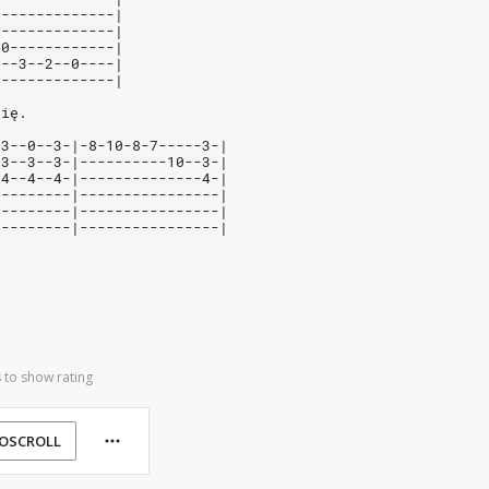
--------------|
--------------|
-0------------|
---3--2--0----|
--------------|
się.
-3--0--3-|-8-10-8-7-----3-|
-3--3--3-|----------10--3-|
-4--4--4-|--------------4-|
---------|----------------|
---------|----------------|
---------|----------------|
 to show rating
OSCROLL