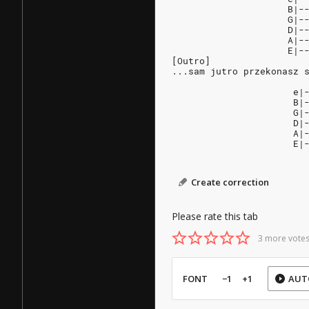
                     B|-
                     G|-
                     D|-
                     A|-
                     E|-
[Outro]
...sam jutro przekonasz 
                      e|
                      B|
                      G|
                      D|
                      A|
                      E|
Create correction
Please rate this tab
3 more votes
FONT
−1
+1
AUT