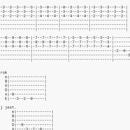
|-3--3--3--3--3-|-3--0--3-|-0--3--5--3-|-3--3--3--3--3-|
|-3--3--3--3--3-|-3--3--3-|-3--3--3--3-|-3--3--3--3--3-|
|-2--2--2--2--2-|-4--4--4-|-4--4--4--4-|-2--2--2--2--2-|
|---------------|---------|------------|---------------|
|---------------|---------|------------|---------------|
|---------------|---------|------------|---------------|
8--8--8--8--8-|-7--7--7--7--7-|-5--5--5--5--5--3-|------
8--8--8--8--8-|-8--8--8--8--8-|-7--7--7--7--7--3-|------
9--9--9--9--9-|-7--7--7--7--7-|-7--7--7--7--7--4-|------
--------------|---------------|------------------|-2--0-
--------------|---------------|------------------|------
--------------|---------------|------------------|------
krok
   e|---------------|
   B|---------------|
   G|---------------|
   D|---------------|
   A|-0-------------|
   E|---3--2--0-----|
ej jest.
      e|---------------|
      B|---------------|
      G|---------------|
      D|--0------------|
      A|----3--2--0----|