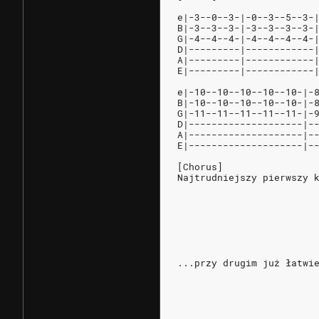
e|-3--0--3-|-0--3--5--3-
B|-3--3--3-|-3--3--3--3-
G|-4--4--4-|-4--4--4--4-
D|---------|------------
A|---------|------------
E|---------|------------
e|-10--10--10--10--10-|-
B|-10--10--10--10--10-|-
G|-11--11--11--11--11-|-
D|--------------------|-
A|--------------------|-
E|--------------------|-
[Chorus]
Najtrudniejszy pierwszy 
                        
                        
                        
                        
                        
                        
...przy drugim już łatwi
                        
                        
                        
                        
                        