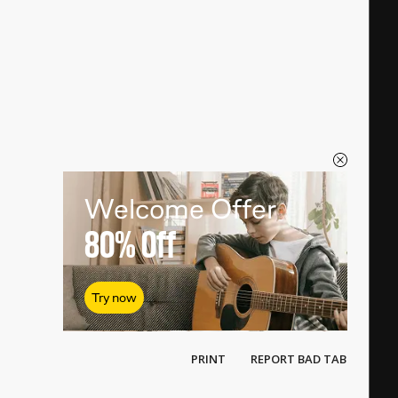
Welcome Offer
80%
Off
Try now
PRINT
REPORT BAD TAB