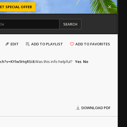
ET SPECIAL OFFER
SEARCH
EDIT
ADD TO PLAYLIST
ADD TO FAVORITES
tch?v=KYlw5HqRSi8
.
Was this info helpful?
Yes
No
DOWNLOAD PDF