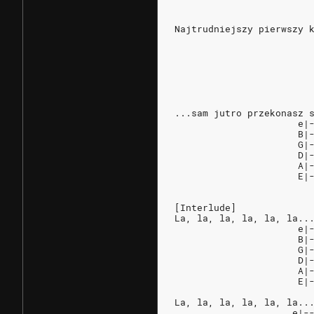
                        
Najtrudniejszy pierwszy 
                        
                        
                        
                        
                        
                        
...sam jutro przekonasz 
                      e|
                      B|
                      G|
                      D|
                      A|
                      E|
[Interlude]
La, la, la, la, la, la..
                      e|
                      B|
                      G|
                      D|
                      A|
                      E|
La, la, la, la, la, la..
                     e|-