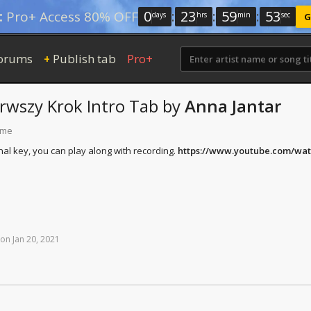
0
:
23
:
59
:
52
:
Pro+ Access 80% OFF
days
hrs
min
sec
G
orums
Publish tab
Pro+
+
erwszy Krok
Intro Tab
by
Anna Jantar
ime
ginal key, you can play along with recording.
https://www.youtube.com/wa
on
Jan
20,
2021