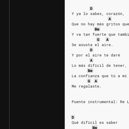
D
Y ya lo sabes, corazón,
A
Que no hay más gritos qu
Bm
Y va tan fuerte que tamb
G
A
Se asusta el aire.
D
Y por el aire te daré
A
Lo más difícil de tener,
Bm
La confianza que tú a mí
G
A
Me regalaste.
Puente instrumental: Re 
D
Qué difícil es saber
Bm