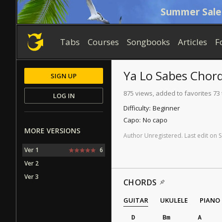
Summer Sale
Tabs
Courses
Songbooks
Articles
F
Ya Lo Sabes
Chor
SIGN UP
875 views, added to favorites 73
LOG IN
Difficulty:
Beginner
Capo:
No capo
MORE VERSIONS
Author
Unregistered
.
Last
edit
on
S
Ver 1
6
Ver 2
Ver 3
CHORDS
GUITAR
UKULELE
PIANO
D
Bm
A