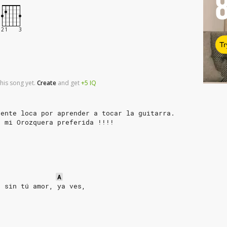
Tr
his song yet.
Create
and
get
+5
IQ
gente loca por aprender a tocar la guitarra.
, mi Orozquera preferida !!!!
A
e sin tú amor, ya ves,