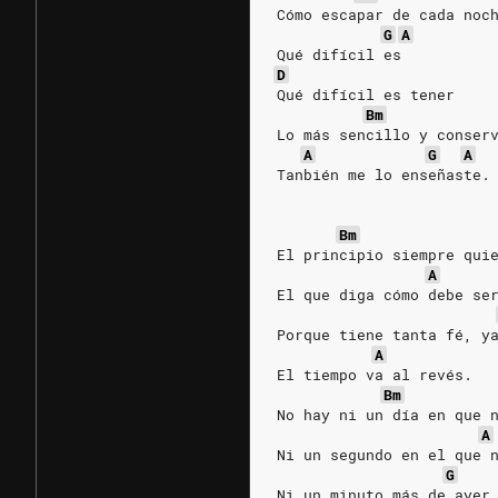
Cómo escapar de cada noc
G
A
Qué difícil es
D
Qué difícil es tener
Bm
Lo más sencillo y conser
A
G
A
Tanbién me lo enseñaste.
Bm
El principio siempre qui
A
El que diga cómo debe se
Porque tiene tanta fé, y
A
El tiempo va al revés.
Bm
No hay ni un día en que 
A
Ni un segundo en el que 
G
Ni un minuto más de ayer