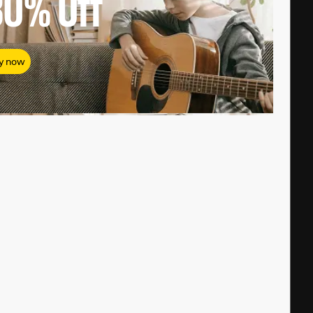
80%
Off
y now