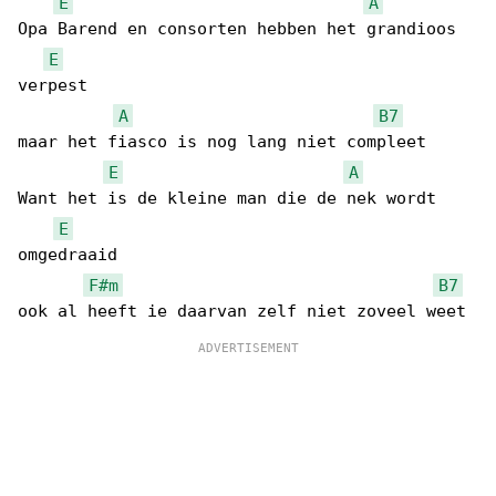
E
A
Opa Barend en consorten hebben het grandioos 

E
verpest

A
B7
maar het fiasco is nog lang niet compleet

E
A
Want het is de kleine man die de nek wordt 

E
omgedraaid

F#m
B7