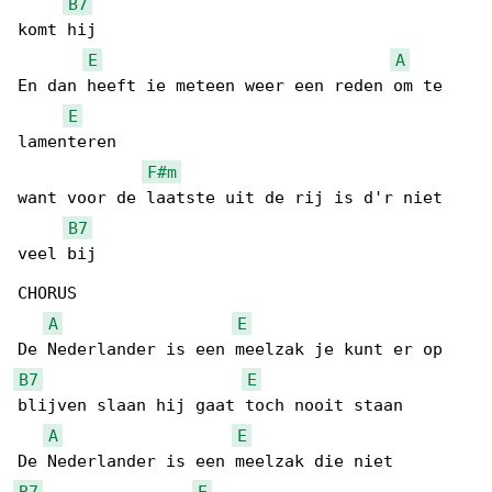
B7
komt hij

E
A
En dan heeft ie meteen weer een reden om te 

E
lamenteren

F#m
want voor de laatste uit de rij is d'r niet 

B7
veel bij

CHORUS

A
E
B7
E
blijven slaan hij gaat toch nooit staan

A
E
B7
E