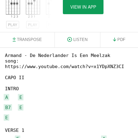
VIEW IN APP
PLAY
PLAY
PLAY
TRANSPOSE
LISTEN
PDF
Armand - De Nederlander Is Een Meelzak

song: 

https://www.youtube.com/watch?v=x1YDpXNZ3CI

CAPO II

A
E
B7
E
E
VERSE 1
