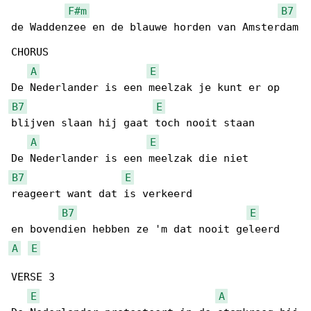
F#m
B7
de Waddenzee en de blauwe horden van Amsterdam

CHORUS

A
E
B7
E
blijven slaan hij gaat toch nooit staan

A
E
B7
E
reageert want dat is verkeerd

B7
E
A
E
VERSE 3

E
A