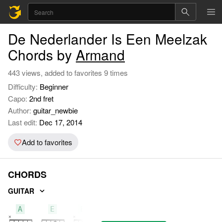
De Nederlander Is Een Meelzak
Chords by
Armand
443 views, added to favorites 9 times
Difficulty:
Beginner
Capo:
2nd fret
Author:
guitar_newbie
Last edit:
Dec 17, 2014
Add to favorites
CHORDS
GUITAR
A
E
B7