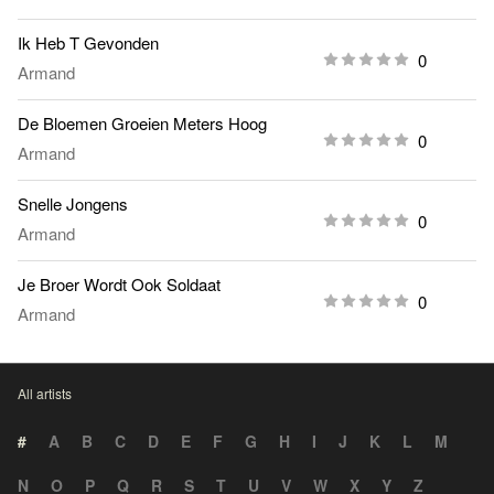
Ik Heb T Gevonden
0
Armand
De Bloemen Groeien Meters Hoog
0
Armand
Snelle Jongens
0
Armand
Je Broer Wordt Ook Soldaat
0
Armand
All artists
#
A
B
C
D
E
F
G
H
I
J
K
L
M
N
O
P
Q
R
S
T
U
V
W
X
Y
Z