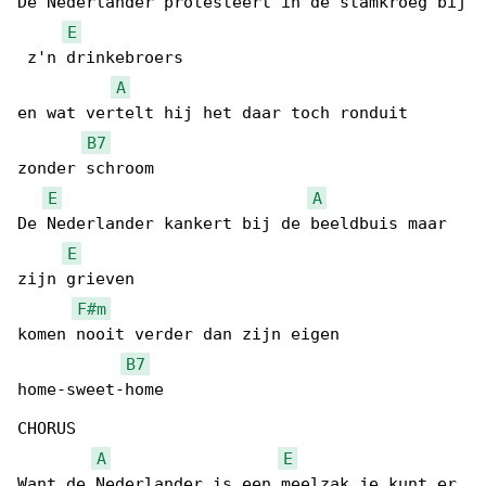
De Nederlander protesteert in de stamkroeg bij

E
 z'n drinkebroers

A
en wat vertelt hij het daar toch ronduit 

B7
zonder schroom

E
A
De Nederlander kankert bij de beeldbuis maar 

E
zijn grieven

F#m
komen nooit verder dan zijn eigen 

B7
home-sweet-home

CHORUS

A
E
Want de Nederlander is een meelzak je kunt er 
