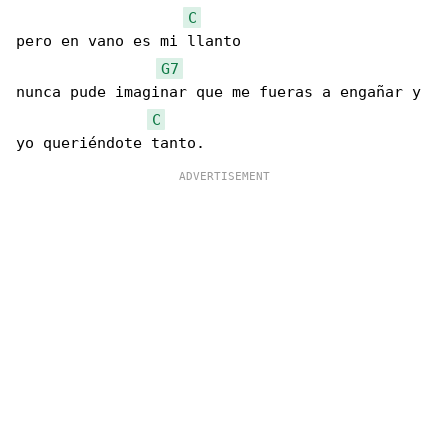
C
pero en vano es mi llanto

G7
nunca pude imaginar que me fueras a engañar y 

C