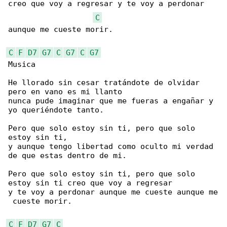
creo que voy a regresar y te voy a perdonar 

C
aunque me cueste morir.

C
F
D7
G7
C
G7
C
G7
Musica

He llorado sin cesar tratándote de olvidar 

pero en vano es mi llanto

nunca pude imaginar que me fueras a engañar y 

yo queriéndote tanto.

Pero que solo estoy sin ti, pero que solo 

estoy sin ti,

y aunque tengo libertad como oculto mi verdad 

de que estas dentro de mi.

Pero que solo estoy sin ti, pero que solo 

estoy sin ti creo que voy a regresar

y te voy a perdonar aunque me cueste aunque me

 cueste morir.

C
F
D7
G7
C