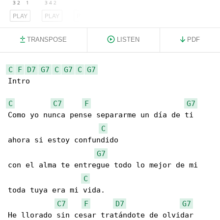
PLAY
PLAY
PLAY
TRANSPOSE
LISTEN
PDF
C
F
D7
G7
C
G7
C
G7
Intro

C
C7
F
G7
Como yo nunca pense separarme un día de ti 

C
ahora si estoy confundido

G7
con el alma te entregue todo lo mejor de mi 

C
toda tuya era mi vida.

C7
F
D7
G7
He llorado sin cesar tratándote de olvidar 
