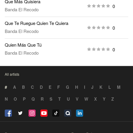
Que Más Quisiera
0
Banda El Recodo
Que Te Ruegue Quien Te Quiera
0
Banda El Recodo
Quien Más Que Tú
0
Banda El Recodo
All artists
#
A
B
C
D
E
F
G
H
I
J
K
L
M
N
O
P
Q
R
S
T
U
V
W
X
Y
Z