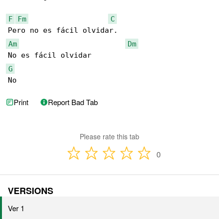
F
Fm
C
Am
Dm
G
No
Print
Report Bad Tab
Please rate this tab
0
VERSIONS
Ver 1