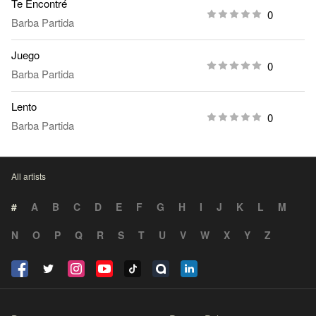
Te Encontré
0
Barba Partida
Juego
0
Barba Partida
Lento
0
Barba Partida
All artists
#
A
B
C
D
E
F
G
H
I
J
K
L
M
N
O
P
Q
R
S
T
U
V
W
X
Y
Z