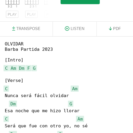
PLAY
PLAY
PLAY
TRANSPOSE
LISTEN
PDF
OLVIDAR

Barba Partida 2023

C
Am
Dm
F
G
C
Am
Nunca será fácil olvidar

Dm
G
C
Am
Será que fue con otro yo, no sé
