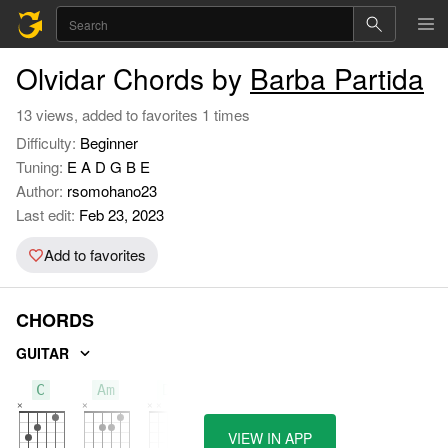
Olvidar Chords by
Barba Partida
13 views, added to favorites 1 times
Difficulty:
Beginner
Tuning:
E A D G B E
Author:
rsomohano23
Last edit:
Feb 23, 2023
Add to favorites
CHORDS
GUITAR
C
Am
Dm
VIEW IN APP