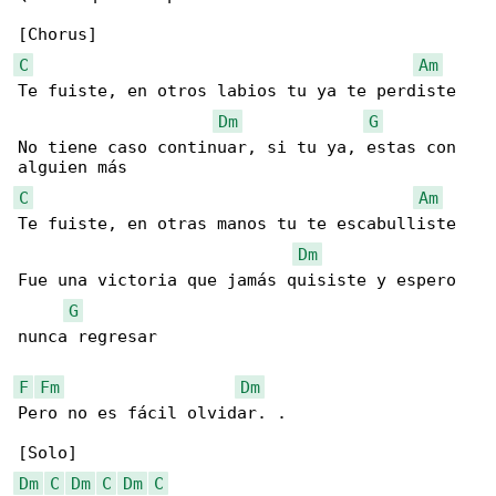
C
Am
Te fuiste, en otros labios tu ya te perdiste

Dm
G
No tiene caso continuar, si tu ya, estas con 

C
Am
Te fuiste, en otras manos tu te escabulliste

Dm
Fue una victoria que jamás quisiste y espero 

G
nunca regresar

F
Fm
Dm
Pero no es fácil olvidar. .

Dm
C
Dm
C
Dm
C