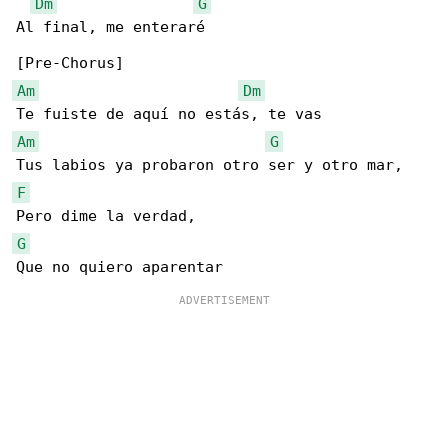
Dm
G
Al final, me enteraré

Am
Dm
Am
G
F
G