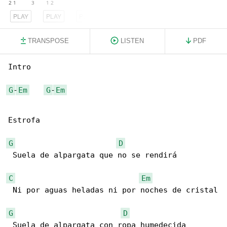
PLAY
PLAY
PLAY
TRANSPOSE
LISTEN
PDF
Intro

G
-
Em
G
-
Em
Estrofa

G
D
 Suela de alpargata que no se rendirá

C
Em
 Ni por aguas heladas ni por noches de cristal

G
D
 Suela de alpargata con ropa humedecida
