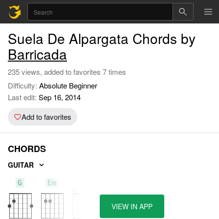
Suela De Alpargata Chords by
Barricada
235 views, added to favorites 7 times
Difficulty:
Absolute Beginner
Last edit:
Sep 16, 2014
Add to favorites
CHORDS
GUITAR
G
Em
D
VIEW IN APP