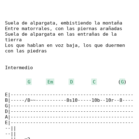
Suela de alpargata, embistiendo la montaña

Entre matorrales, con las piernas arañadas

Suela de alpargata en las entrañas de la 

tierra

Los que hablan en voz baja, los que duermen 

con las piedras

Intermedio

G
Em
D
C
        (
G
)

E|--------------------------------------------

B|-----/8~~-----------8s10-----10b--10r--8----

G|--------------------------------------------

D|--------------------------------------------

A|--------------------------------------------

E|--------------------------------------------

--||

--||
