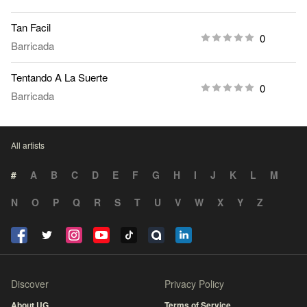
Tan Facil
0
Barricada
Tentando A La Suerte
0
Barricada
All artists
#
A
B
C
D
E
F
G
H
I
J
K
L
M
N
O
P
Q
R
S
T
U
V
W
X
Y
Z
Discover
Privacy Policy
About UG
Terms of Service