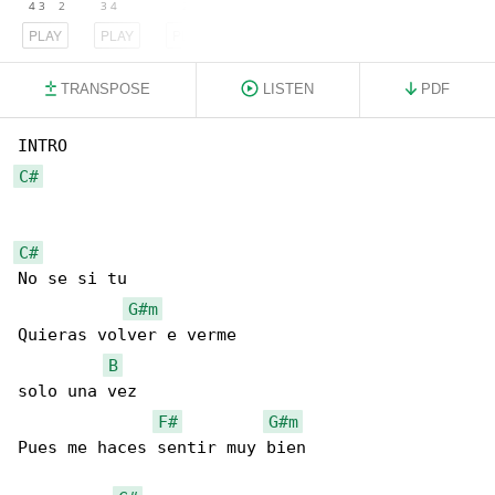
PLAY
PLAY
PLAY
TRANSPOSE
LISTEN
PDF
C#
C#
No se si tu

G#m
Quieras volver e verme

B
solo una vez

F#
G#m
Pues me haces sentir muy bien
