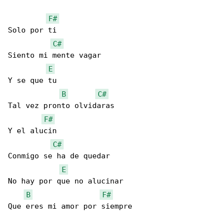
F#
Solo por ti

C#
Siento mi mente vagar

E
Y se que tu

B
C#
Tal vez pronto olvidaras

F#
Y el alucin 

C#
Conmigo se ha de quedar

E
No hay por que no alucinar 

B
F#
Que eres mi amor por siempre 
