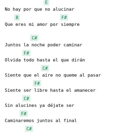
E
No hay por que no alucinar 

B
F#
Que eres mi amor por siempre 

C#
Juntos la noche poder caminar

F#
Olvida todo hasta el que dirán

C#
Siente que el aire no queme al pasar

F#
Siente ser libre hasta el amanecer

C#
Sin alucines ya déjate ser

F#
Caminaremos juntos al final

C#