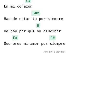
C#
En mi corazón

G#m
Has de estar tu por siempre

B
No hay por que no alucinar

F#
C#