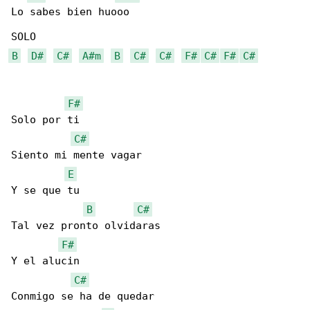
Lo sabes bien huooo

B
D#
C#
A#m
B
C#
C#
F#
C#
F#
C#
F#
Solo por ti

C#
Siento mi mente vagar

E
Y se que tu

B
C#
Tal vez pronto olvidaras

F#
Y el alucin 

C#
Conmigo se ha de quedar
