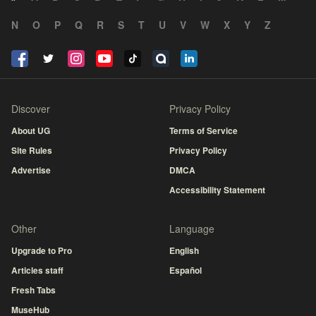
N
O
P
Q
R
S
T
U
V
W
X
Y
Z
Discover
Privacy Policy
About UG
Terms of Service
Site Rules
Privacy Policy
Advertise
DMCA
Accessibility Statement
Other
Language
Upgrade to Pro
English
Articles staff
Español
Fresh Tabs
MuseHub