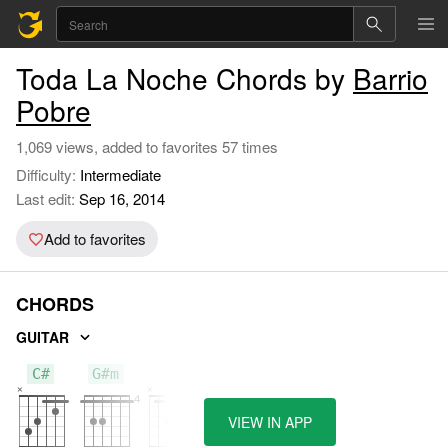
Toda La Noche Chords by
Barrio
Pobre
1,069 views, added to favorites 57 times
Difficulty:
Intermediate
Last edit:
Sep 16, 2014
Add to favorites
CHORDS
GUITAR
C#
G#m
B
VIEW IN APP