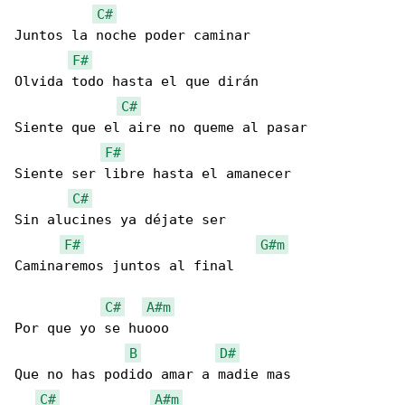
C#
Juntos la noche poder caminar

F#
Olvida todo hasta el que dirán

C#
Siente que el aire no queme al pasar

F#
Siente ser libre hasta el amanecer

C#
Sin alucines ya déjate ser

F#
G#m
Caminaremos juntos al final

C#
A#m
Por que yo se huooo

B
D#
Que no has podido amar a madie mas

C#
A#m