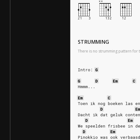
STRUMMING
There is no strumming pattern for t
Intro:
G
G
D
Em
C
Hmmm...
Em
C
Toen ik nog boeken las e
D
E
Dacht ik dat geluk conte
D
Em
We speelden frisbee in d
D
Em
Pinokkio was ook verbaas