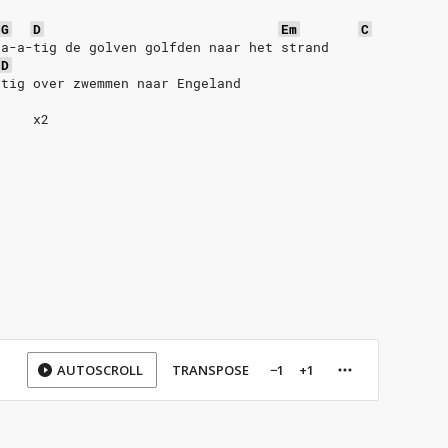
G
D
Em
C
ta-a-tig de golven golfden naar het strand
D
-tig over zwemmen naar Engeland
x2
AUTOSCROLL
TRANSPOSE
−1
+1