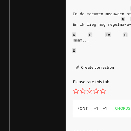
En de meeuwen meeuwden s
G
En ik lieg nog regelma-a
G
D
Em
C
Hmmm...
G
Create correction
Please rate this tab
FONT
−1
+1
CHORDS