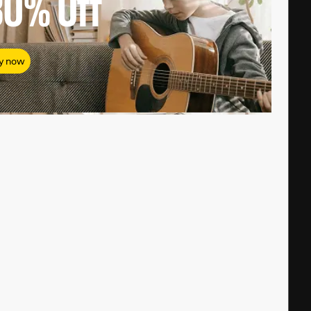
80%
Off
y now