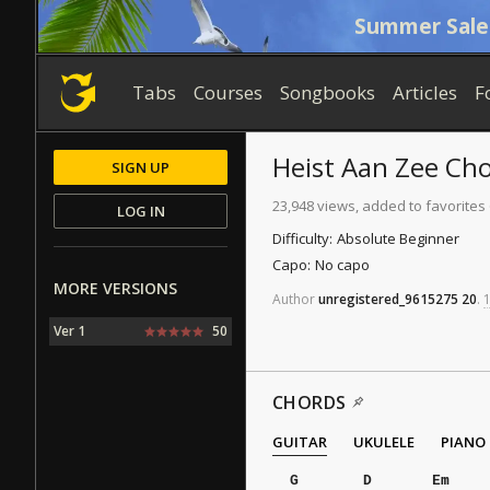
Summer Sale
Tabs
Courses
Songbooks
Articles
F
Heist Aan Zee
Cho
SIGN UP
23,948 views, added to favorites
LOG IN
Difficulty:
Absolute Beginner
Capo:
No capo
MORE VERSIONS
Author
unregistered_9615275
20
.
1
Ver 1
50
CHORDS
GUITAR
UKULELE
PIANO
G
D
Em