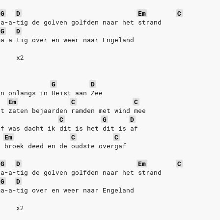
G
D
Em
C
ta-a-tig de golven golfden naar het strand
G
D
ma-a-tig over en weer naar Engeland
x2
G
D
en onlangs in Heist aan Zee
Em
C
C
rt zaten bejaarden ramden met wind mee
C
G
D
lf was dacht ik dit is het dit is af
Em
C
C
r broek deed en de oudste overgaf
G
D
Em
C
ta-a-tig de golven golfden naar het strand
G
D
ma-a-tig over en weer naar Engeland
x2