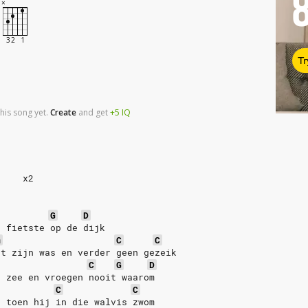
Tr
his song yet.
Create
and
get
+5
IQ
x2
G
D
n fietste op de dijk
m
C
C
nt zijn was en verder geen gezeik
C
G
D
e zee en vroegen nooit waarom
C
C
d toen hij in die walvis zwom