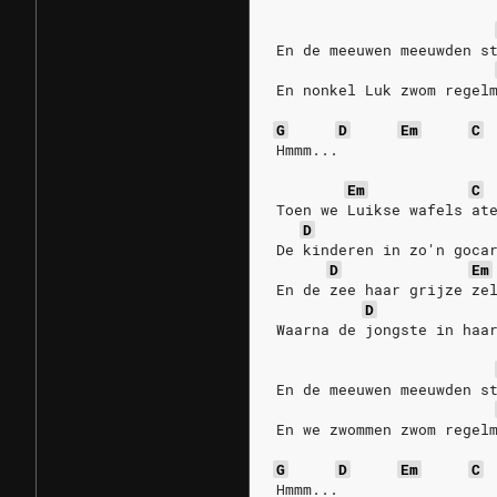
En de meeuwen meeuwden s
En nonkel Luk zwom regel
G
D
Em
C
Hmmm...
Em
C
Toen we Luikse wafels at
D
De kinderen in zo'n goca
D
Em
En de zee haar grijze ze
D
Waarna de jongste in haa
En de meeuwen meeuwden s
En we zwommen zwom regel
G
D
Em
C
Hmmm...