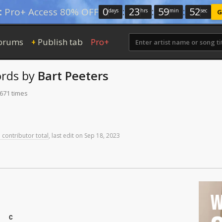
0
:
23
:
59
:
51
:
Pro+ Access 80% OFF
days
hrs
min
sec
G
orums
Publish tab
Pro+
+
rds
by
Bart Peeters
 671 times
 contributor total
,
last
edit
on
Sep
18,
2023
W
C