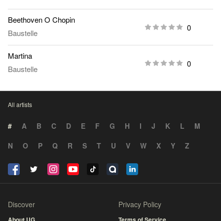
Beethoven O Chopin
0
Baustelle
Martina
0
Baustelle
All artists
#
A
B
C
D
E
F
G
H
I
J
K
L
M
N
O
P
Q
R
S
T
U
V
W
X
Y
Z
Discover
Privacy Policy
About UG
Terms of Service