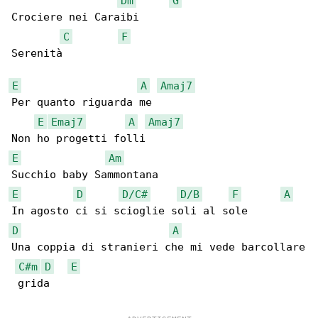
Dm
G
Crociere nei Caraibi

C
F
Serenità

E
A
Amaj7
Per quanto riguarda me

E
Emaj7
A
Amaj7
E
Am
E
D
D/C#
D/B
F
A
D
A
Una coppia di stranieri che mi vede barcollare

C#m
D
E
 grida
