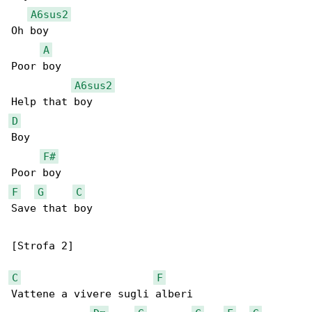
A6sus2
Oh boy

A
Poor boy

A6sus2
D
Boy

F#
F
G
C
Save that boy

[Strofa 2]

C
F
Vattene a vivere sugli alberi
