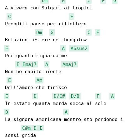
Dm
G
C
F
G
A vivere con Salgari ai tropici

C
F
Prenditi pause per riflettere

Dm
G
C
F
E
A
A6sus2
Per quanto riguarda me

E
Emaj7
A
Amaj7
Non ho capito niente

E
Am
E
D
D/C#
D/B
F
A
D
A
La signora americana mentre sto perdendo i 

C#m
D
E
sensi grida
