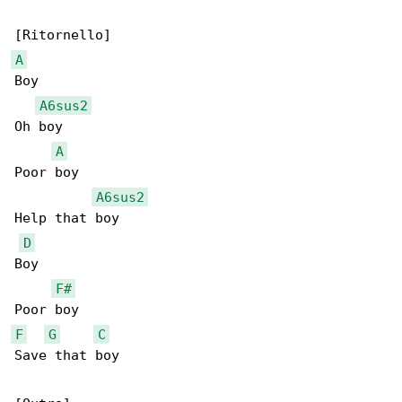
A
Boy

A6sus2
Oh boy

A
Poor boy

A6sus2
Help that boy

D
Boy

F#
F
G
C
Save that boy
