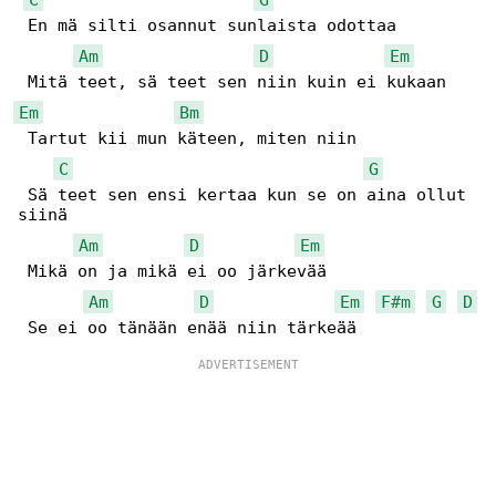
 En mä silti osannut sunlaista odottaa

Am
D
Em
Em
Bm
 Tartut kii mun käteen, miten niin

C
G
 Sä teet sen ensi kertaa kun se on aina ollut 

siinä

Am
D
Em
 Mikä on ja mikä ei oo järkevää

Am
D
Em
F#m
G
D