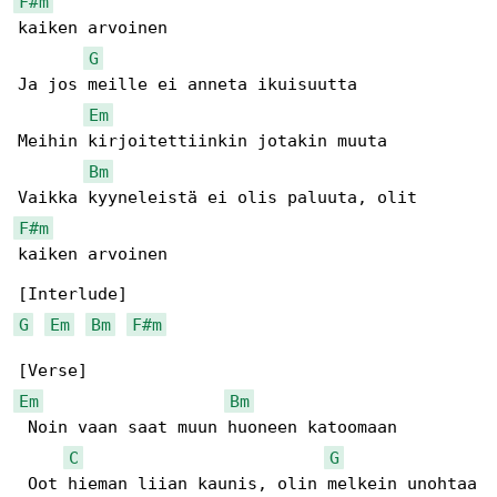
F#m
kaiken arvoinen

G
Ja jos meille ei anneta ikuisuutta

Em
Meihin kirjoitettiinkin jotakin muuta

Bm
F#m
kaiken arvoinen

G
Em
Bm
F#m
Em
Bm
 Noin vaan saat muun huoneen katoomaan

C
G
 Oot hieman liian kaunis, olin melkein unohtaa
