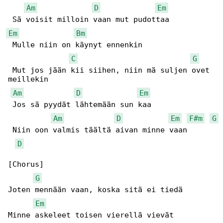
Am
D
Em
Em
Bm
 Mulle niin on käynyt ennenkin

C
G
 Mut jos jään kii siihen, niin mä suljen ovet 

meillekin

Am
D
Em
 Jos sä pyydät lähtemään sun kaa

Am
D
Em
F#m
G
 Niin oon valmis täältä aivan minne vaan

D
[Chorus]

G
Joten mennään vaan, koska sitä ei tiedä

Em
Minne askeleet toisen vierellä vievät
