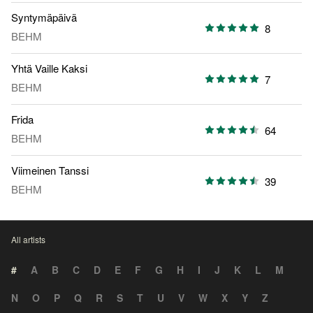
Syntymäpäivä
8
BEHM
Yhtä Vaille Kaksi
7
BEHM
Frida
64
BEHM
Viimeinen Tanssi
39
BEHM
All artists
#
A
B
C
D
E
F
G
H
I
J
K
L
M
N
O
P
Q
R
S
T
U
V
W
X
Y
Z