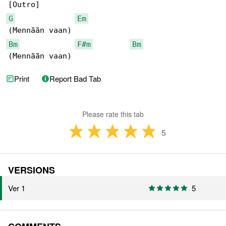
G
Em
Bm
F#m
Bm
(Mennään vaan)
Print
Report Bad Tab
Please rate this tab
5
VERSIONS
Ver 1
5