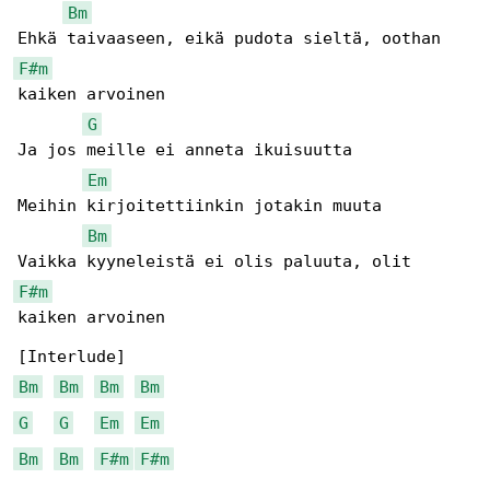
Bm
F#m
kaiken arvoinen

G
Ja jos meille ei anneta ikuisuutta

Em
Meihin kirjoitettiinkin jotakin muuta

Bm
F#m
kaiken arvoinen

Bm
Bm
Bm
Bm
G
G
Em
Em
Bm
Bm
F#m
F#m