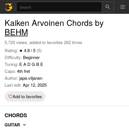
Kaiken Arvoinen Chords by
BEHM
5,725 views, added to favorites 262 times
Rating:
★ 4.8 / 5
(5)
Difficulty:
Beginner
Tuning:
E A D G B E
Capo:
4th fret
Author:
jape.viljanen
Last edit:
Apr 12, 2025
Add to favorites
CHORDS
GUITAR