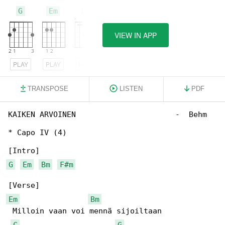
G
Em
Bm
VIEW IN APP
PLAY
PLAY
PLAY
TRANSPOSE
LISTEN
PDF
KAIKEN ARVOINEN                      -  Behm

* Capo IV (4)

G
Em
Bm
F#m
Em
Bm
 Milloin vaan voi mennä sijoiltaan

C
G