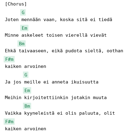
[Chorus]

G
Joten mennään vaan, koska sitä ei tiedä

Em
Minne askeleet toisen vierellä vievät

Bm
F#m
kaiken arvoinen

G
Ja jos meille ei anneta ikuisuutta

Em
Meihin kirjoitettiinkin jotakin muuta

Bm
F#m
kaiken arvoinen
