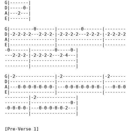
G|-------|

D|-----0-|

A|---2---|

E|-------|

G|---------0-------|---------0-------|--------

D|-2-2-2-2---2-2-2-|-2-2-2-2---2-2-2-|-2-2-2-2

A|-----------------|-----------------|--------

E|-----------------|-----------------|--------

-0-------|---------0-----0-|

---2-2-2-|-2-2-2-2---2-4---|

---------|-----------------|

---------|-----------------|

G|-2---------------|-2---------------|-2------

D|-----------------|-----------------|--------

A|---0-0-0-0-0-0-0-|---0-0-0-0-0-0-0-|---0-0-0

E|-----------------|-----------------|--------

---------|-2---------------|

---------|---------------0-|

-0-0-0-0-|---0-0-0-0-0-2---|

---------|-----------------|

[Pre-Verse 1]
