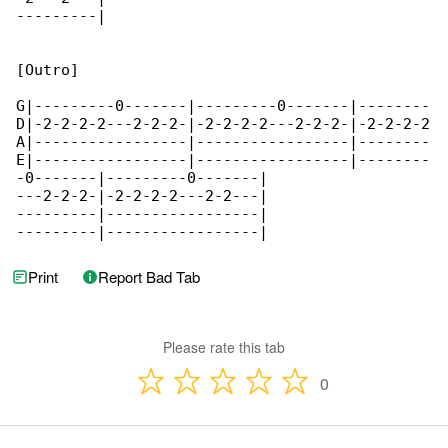
---------|

[Outro]

G|---------0-------|---------0-------|--------

D|-2-2-2-2---2-2-2-|-2-2-2-2---2-2-2-|-2-2-2-2

A|-----------------|-----------------|--------

E|-----------------|-----------------|--------

-0-------|---------0-------|

---2-2-2-|-2-2-2-2---2-2---|

---------|-----------------|

---------|-----------------|
Print
Report Bad Tab
Please rate this tab
0