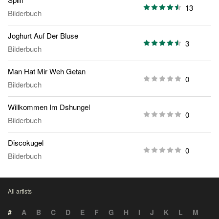
13
Bilderbuch
Joghurt Auf Der Bluse
3
Bilderbuch
Man Hat Mir Weh Getan
0
Bilderbuch
Willkommen Im Dshungel
0
Bilderbuch
Discokugel
0
Bilderbuch
All artists
#
A
B
C
D
E
F
G
H
I
J
K
L
M