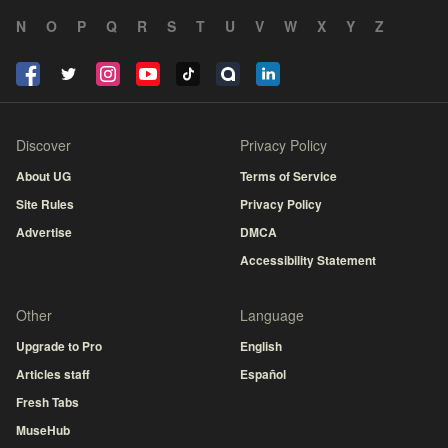
N
O
P
Q
R
S
T
U
V
W
X
Y
Z
Discover
Privacy Policy
About UG
Terms of Service
Site Rules
Privacy Policy
Advertise
DMCA
Accessibility Statement
Other
Language
Upgrade to Pro
English
Articles staff
Español
Fresh Tabs
MuseHub