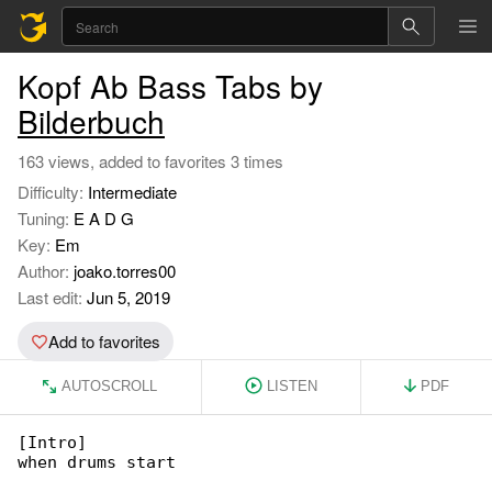
Kopf Ab Bass Tabs by
Bilderbuch
163 views, added to favorites 3 times
Difficulty:
Intermediate
Tuning:
E A D G
Key:
Em
Author:
joako.torres00
Last edit:
Jun 5, 2019
Add to favorites
AUTOSCROLL
LISTEN
PDF
[Intro]

when drums start
