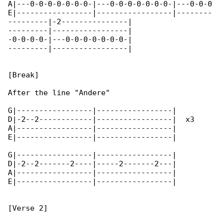
A|---0-0-0-0-0-0-0-|---0-0-0-0-0-0-0-|---0-0-0

E|-----------------|-----------------|--------

---------|-2---------------|

---------|-----------------|

-0-0-0-0-|---0-0-0-0-0-0-0-|

---------|-----------------|

[Break]

After the line "Andere"

G|-----------------|-----------------|

D|-2--2------------|-----------------|  x3

A|-----------------|-----------------|

E|-----------------|-----------------|

G|-----------------|-----------------|

D|-2--2-------2----|-----2-------2---|

A|-----------------|-----------------|

E|-----------------|-----------------|

[Verse 2]
