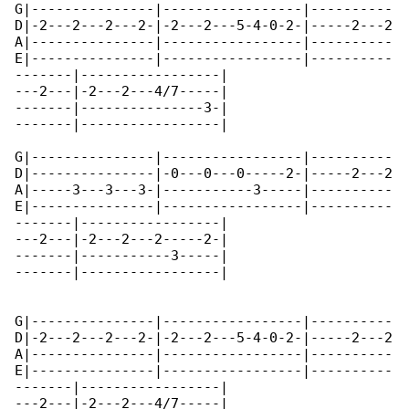
G|---------------|-----------------|----------

D|-2---2---2---2-|-2---2---5-4-0-2-|-----2---2

A|---------------|-----------------|----------

E|---------------|-----------------|----------

-------|-----------------|

---2---|-2---2---4/7-----|

-------|---------------3-|

-------|-----------------|

G|---------------|-----------------|----------

D|---------------|-0---0---0-----2-|-----2---2

A|-----3---3---3-|-----------3-----|----------

E|---------------|-----------------|----------

-------|-----------------|

---2---|-2---2---2-----2-|

-------|-----------3-----|

-------|-----------------|

G|---------------|-----------------|----------

D|-2---2---2---2-|-2---2---5-4-0-2-|-----2---2

A|---------------|-----------------|----------

E|---------------|-----------------|----------

-------|-----------------|

---2---|-2---2---4/7-----|
