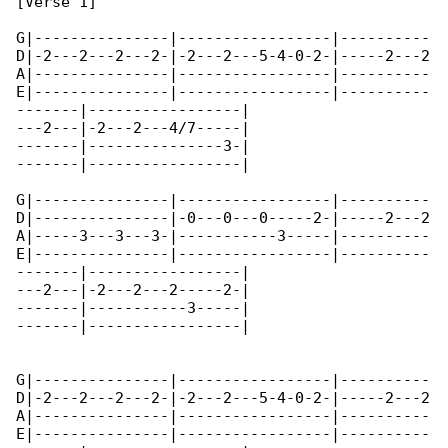
[Verse 1]

G|---------------|-----------------|----------

D|-2---2---2---2-|-2---2---5-4-0-2-|-----2---2

A|---------------|-----------------|----------

E|---------------|-----------------|----------

-------|-----------------|

---2---|-2---2---4/7-----|

-------|---------------3-|

-------|-----------------|

G|---------------|-----------------|----------

D|---------------|-0---0---0-----2-|-----2---2

A|-----3---3---3-|-----------3-----|----------

E|---------------|-----------------|----------

-------|-----------------|

---2---|-2---2---2-----2-|

-------|-----------3-----|

-------|-----------------|

G|---------------|-----------------|----------

D|-2---2---2---2-|-2---2---5-4-0-2-|-----2---2

A|---------------|-----------------|----------

E|---------------|-----------------|----------
