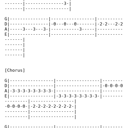
-------|---------------3-|

-------|-----------------|

G|---------------|-----------------|----------

D|---------------|-0---0---0-------|-2-2---2-2

A|-----3---3---3-|-----------3-----|----------

E|---------------|-----------------|----------

-------|

-------|

-------|

-------|

[Chorus]

G|-----------------|-----------------|--------

D|-----------------|-----------------|-0-0-0-0

A|-3-3-3-3-3-3-3-3-|-----------------|--------

E|-----------------|-3-3-3-3-3-3-3-3-|--------

---------|-----------------|

-0-0-0-0-|-2-2-2-2-2-2-2-2-|

---------|-----------------|

---------|-----------------|

G|-----------------|-----------------|--------
