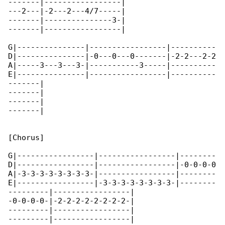
-------|-----------------|

---2---|-2---2---4/7-----|

-------|---------------3-|

-------|-----------------|

G|---------------|-----------------|----------

D|---------------|-0---0---0-------|-2-2---2-2

A|-----3---3---3-|-----------3-----|----------

E|---------------|-----------------|----------

-------|

-------|

-------|

-------|

[Chorus]

G|-----------------|-----------------|--------

D|-----------------|-----------------|-0-0-0-0

A|-3-3-3-3-3-3-3-3-|-----------------|--------

E|-----------------|-3-3-3-3-3-3-3-3-|--------

---------|-----------------|

-0-0-0-0-|-2-2-2-2-2-2-2-2-|

---------|-----------------|

---------|-----------------|
