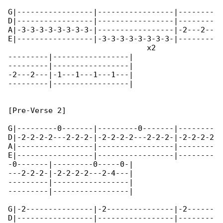
G|-----------------|-----------------|--------

D|-----------------|-----------------|--------

A|-3-3-3-3-3-3-3-3-|-----------------|-2---2--

E|-----------------|-3-3-3-3-3-3-3-3-|--------

                               x2

---------|-----------------|

---------|-----------------|

-2---2---|-1---1---1---1---|

---------|-----------------|

[Pre-Verse 2]

G|---------0-------|---------0-------|--------

D|-2-2-2-2---2-2-2-|-2-2-2-2---2-2-2-|-2-2-2-2

A|-----------------|-----------------|--------

E|-----------------|-----------------|--------

-0-------|---------0-----0-|

---2-2-2-|-2-2-2-2---2-4---|

---------|-----------------|

---------|-----------------|

G|-2---------------|-2---------------|-2------

D|-----------------|-----------------|--------
