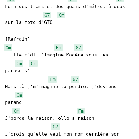
Loin des trams et des quais d'métro, à deux 

G7
Cm
sur la moto d'GTO

Cm
Fm
G7
  Elle m'dit "Imagine Madère sous les 

Cm
Cm
parasols"

Fm
G7
Mais là j'm'imagine la perdre, j'deviens 

Cm
parano

Cm
Fm
J'perds la raison, elle a raison

G7