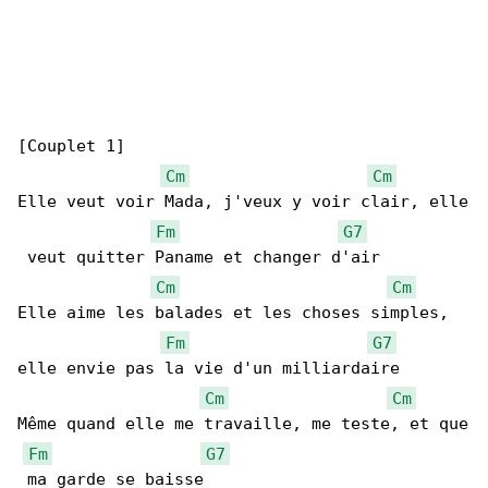
[Couplet 1]

Cm
Cm
Elle vеut voir Mada, j'veux y voir clair, elle

Fm
G7
 veut quitter Paname et changer d'air

Cm
Cm
Elle aime les balades et les choses simples, 

Fm
G7
elle envie pas la vie d'un milliardaire

Cm
Cm
Même quand elle me travaille, me teste, et que

Fm
G7
 ma garde se baisse
