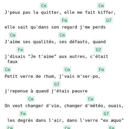
Cm
Cm
J'peux pas la quitter, elle me fait kiffer, 

Fm
G7
elle sait qu'dans son regard j'me perds

Cm
Cm
J'aime ses qualités, ses défauts, quand 

Fm
G7
j'disais "Je t'aime" aux autres, c'était

Cm
Cm
Fm
Petit verre de rhum, j'vais m'ser-po, 

G7
j'repense à quand j'étais pauvre

Cm
Cm
On veut changer d'vie, changer d'météo, ouais,

Fm
G7
 les degrés dans l'air, dans l'verre "ex æquo"

Cm
Cm
Fm