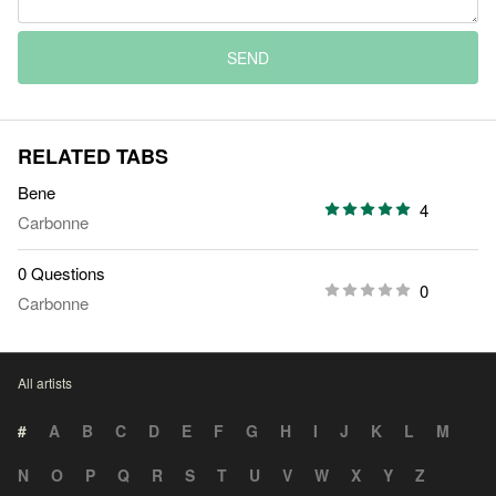
SEND
RELATED TABS
Bene
4
Carbonne
0 Questions
0
Carbonne
All artists
#
A
B
C
D
E
F
G
H
I
J
K
L
M
N
O
P
Q
R
S
T
U
V
W
X
Y
Z