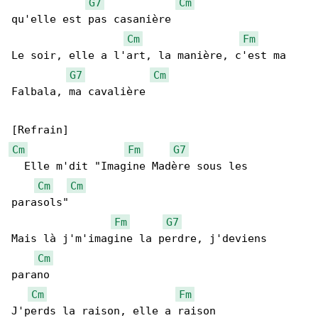
G7
Cm
qu'elle est pas casanière

Cm
Fm
Le soir, elle a l'art, la manière, c'est ma 

G7
Cm
Falbala, ma cavalière

Cm
Fm
G7
  Elle m'dit "Imagine Madère sous les 

Cm
Cm
parasols"

Fm
G7
Mais là j'm'imagine la perdre, j'deviens 

Cm
parano

Cm
Fm
J'perds la raison, elle a raison
