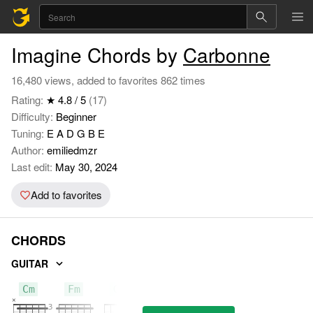
Imagine Chords by
Carbonne
16,480 views, added to favorites 862 times
Rating:
★ 4.8 / 5
(17)
Difficulty:
Beginner
Tuning:
E A D G B E
Author:
emiliedmzr
Last edit:
May 30, 2024
Add to favorites
CHORDS
GUITAR
Cm
Fm
G7