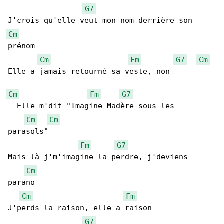
G7
Cm
prénom

Cm
Fm
G7
Cm
Elle a jamais retourné sa veste, non

Cm
Fm
G7
  Elle m'dit "Imagine Madère sous les 

Cm
Cm
parasols"

Fm
G7
Mais là j'm'imagine la perdre, j'deviens 

Cm
parano

Cm
Fm
J'perds la raison, elle a raison

G7