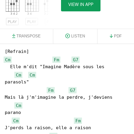
VIEW IN APP
PLAY
PLAY
PLAY
TRANSPOSE
LISTEN
PDF
Cm
Fm
G7
  Elle m'dit "Imagine Madère sous les 

Cm
Cm
parasols"

Fm
G7
Mais là j'm'imagine la perdre, j'deviens 

Cm
parano

Cm
Fm
J'perds la raison, elle a raison
