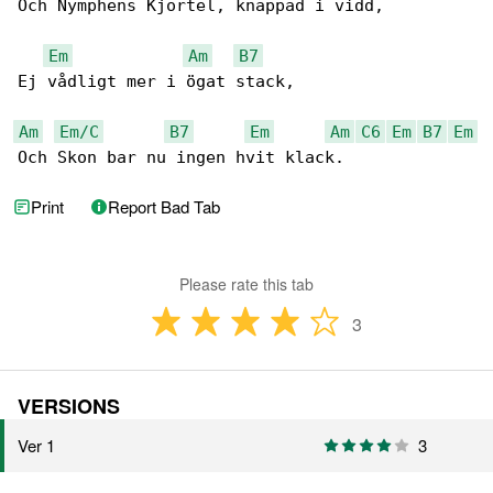
Och Nymphens Kjortel, knappad i vidd,

Em
Am
B7
Ej vådligt mer i ögat stack,

Am
Em/C
B7
Em
Am
C6
Em
B7
Em
Och Skon bar nu ingen hvit klack.
Print
Report Bad Tab
Please rate this tab
3
VERSIONS
Ver 1
3