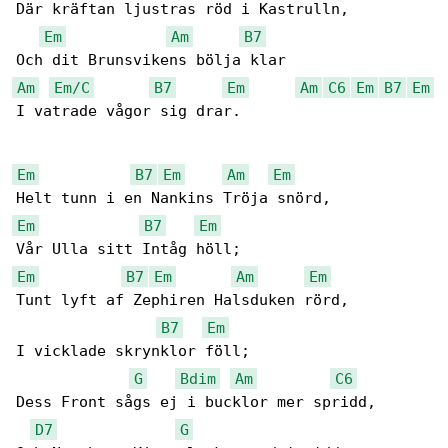
Där kräftan ljustras röd i Kastrulln,

Em
Am
B7
Am
Em/C
B7
Em
Am
C6
Em
B7
Em
I vatrade vågor sig drar.

Em
B7
Em
Am
Em
Em
B7
Em
Em
B7
Em
Am
Em
Tunt lyft af Zephiren Halsduken rörd,

B7
Em
I vicklade skrynklor föll;

G
Bdim
Am
C6
Dess Front sågs ej i bucklor mer spridd,

D7
G