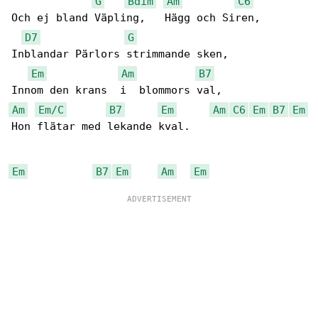
G
Bdim
Am
C6
Och ej bland Väpling,   Hägg och Siren,

D7
G
Inblandar Pärlors strimmande sken,

Em
Am
B7
Am
Em/C
B7
Em
Am
C6
Em
B7
Em
Hon flätar med lekande kval.

Em
B7
Em
Am
Em