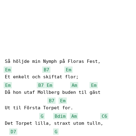
Em
B7
Em
Em
B7
Em
Am
Em
Då hon utaf Mollberg buden til gäst

B7
Em
Ut til Första Torpet for.

G
Bdim
Am
C6
Det Torpet lilla, straxt utom tulln,

D7
G