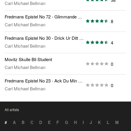
Carl Michael Bellman
Fredmans Epistel No 72 - Glimmande Nymf
8
Carl Michael Bellman
Fredmans Epistel No 30 - Drick Ur Ditt Glas
4
Carl Michael Bellman
Movitz Skulle Bli Student
0
Carl Michael Bellman
Fredmans Epistel No 23 - Ack Du Min Moder
0
Carl Michael Bellman
All artists
#
A
B
C
D
E
F
G
H
I
J
K
L
M