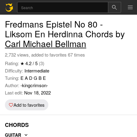
Fredmans Epistel No 80 -
Liksom En Herdinna Chords by
Carl Michael Bellman
2,732 views, added to favorites 67 times
Rating:
★ 4.2 / 5
(3)
Difficulty:
Intermediate
Tuning:
E A D G B E
Author:
-kingcrimson-
Last edit:
Nov 18, 2022
Add to favorites
CHORDS
GUITAR