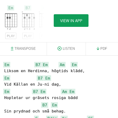
Em
B7
Am
VIEW IN APP
PLAY
PLAY
PLAY
TRANSPOSE
LISTEN
PDF
Em
B7
Em
Am
Em
Em
B7
Em
Em
B7
Em
Am
Em
Hopletar ur gräsets rosiga bädd

B7
Em
Sin prydnad och små behag.
