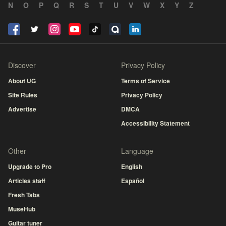
N
O
P
Q
R
S
T
U
V
W
X
Y
Z
Discover
Privacy Policy
About UG
Terms of Service
Site Rules
Privacy Policy
Advertise
DMCA
Accessibility Statement
Other
Language
Upgrade to Pro
English
Articles staff
Español
Fresh Tabs
MuseHub
Guitar tuner