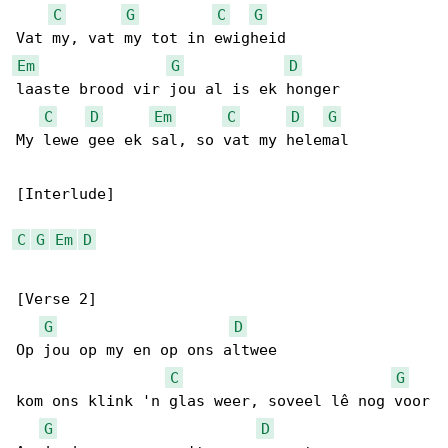
C
G
C
G
Em
G
D
laaste brood vir jou al is ek honger

C
D
Em
C
D
G
My lewe gee ek sal, so vat my helemal

[Interlude]

C
G
Em
D
[Verse 2]

G
D
Op jou op my en op ons altwee

C
G
kom ons klink 'n glas weer, soveel lê nog voor

G
D