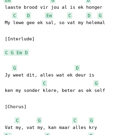
Em
G
D
laaste brood vir jou al is ek honger

C
D
Em
C
D
G
My lewe gee ek sal, so vat my helemal

[Interlude]

C
G
Em
D
G
D
Jy weet dit, alles wat ek deur is

C
G
ken my sonder klere, beter as ek self

[Chorus]

C
G
C
G