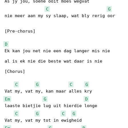
As jy jou, soene ooit moes wegvat

C
G
nie meer aan my sy slaap, wat bly rerig oor

[Pre-chorus]

D
Ek kan jou net nie een dag langer mis nie

al is ek nie die beste wat daar is nie

[Chorus]

C
G
C
G
Em
G
D
laaste bietjie lug uit hierdie longe

C
G
C
G