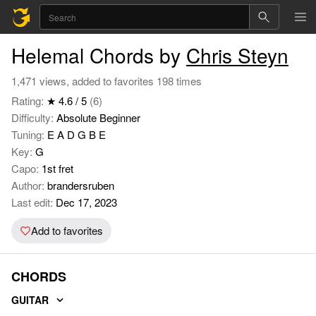
Helemal Chords by
Chris Steyn
1,471 views, added to favorites 198 times
Rating:
★ 4.6 / 5
(6)
Difficulty:
Absolute Beginner
Tuning:
E A D G B E
Key:
G
Capo:
1st fret
Author:
brandersruben
Last edit:
Dec 17, 2023
Add to favorites
CHORDS
GUITAR