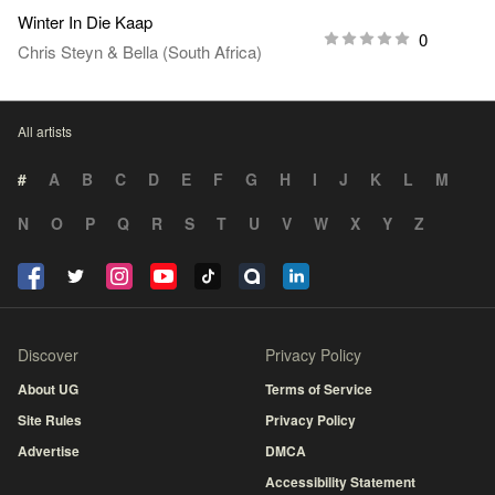
Winter In Die Kaap
0
Chris Steyn
&
Bella (South Africa)
All artists
#
A
B
C
D
E
F
G
H
I
J
K
L
M
N
O
P
Q
R
S
T
U
V
W
X
Y
Z
Discover
Privacy Policy
About UG
Terms of Service
Site Rules
Privacy Policy
Advertise
DMCA
Accessibility Statement