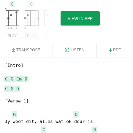
C
G
Em
VIEW IN APP
PLAY
PLAY
PLAY
TRANSPOSE
LISTEN
PDF
[Intro]

C
G
Em
D
C
G
D
[Verse 1]

G
D
Jy weet dit, alles wat ek deur is

C
G