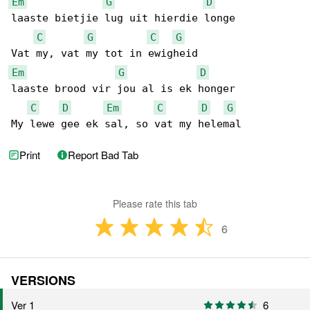
Em
G
D
laaste bietjie lug uit hierdie longe

C
G
C
G
Em
G
D
laaste brood vir jou al is ek honger

C
D
Em
C
D
G
My lewe gee ek sal, so vat my helemal
Print
Report Bad Tab
Please rate this tab
6
VERSIONS
Ver 1
6