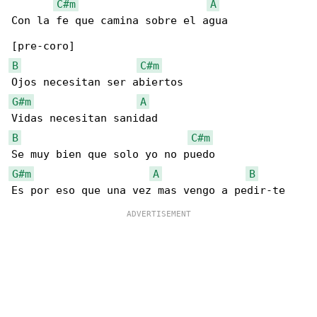
C#m
A
Con la fe que camina sobre el agua

B
C#m
G#m
A
B
C#m
G#m
A
B