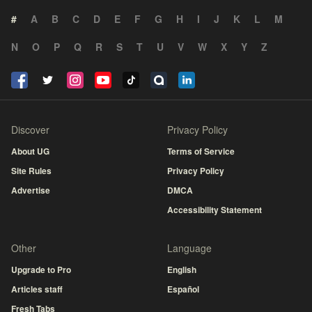
#
A
B
C
D
E
F
G
H
I
J
K
L
M
N
O
P
Q
R
S
T
U
V
W
X
Y
Z
Discover
Privacy Policy
About UG
Terms of Service
Site Rules
Privacy Policy
Advertise
DMCA
Accessibility Statement
Other
Language
Upgrade to Pro
English
Articles staff
Español
Fresh Tabs