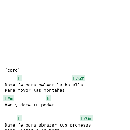
[coro]

E
E/G#
Dame fe para pelear la batalla

F#m
B
Ven y dame tu poder

E
E/G#
Dame fe para abrazar tus promesas
