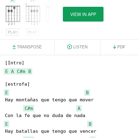
VIEW IN APP
PLAY
PLAY
PLAY
TRANSPOSE
LISTEN
PDF
E
A
C#m
B
E
B
Hay montañas que tengo que mover

C#m
A
E
B
Hay batallas que tengo que vencer
