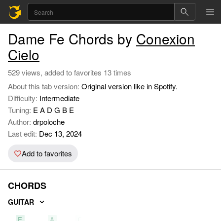
Dame Fe Chords by
Conexion
Cielo
529 views, added to favorites 13 times
About this tab version:
Original version like in Spotify.
Difficulty:
Intermediate
Tuning:
E A D G B E
Author:
drpoloche
Last edit:
Dec 13, 2024
Add to favorites
CHORDS
GUITAR
E
A
C#m