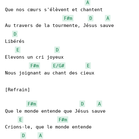
A
Que nos cœurs s'élèvent et chantent

F#m
D
A
Au travers de la tourmente, Jésus sauve

D
Libérés

E
D
Elevons un cri joyeux

F#m
E/G#
E
Nous joignant au chant des cieux

[Refrain]

F#m
D
A
Que le monde entende que Jésus sauve

E
F#m
Crions-le, que le monde entende

D
A