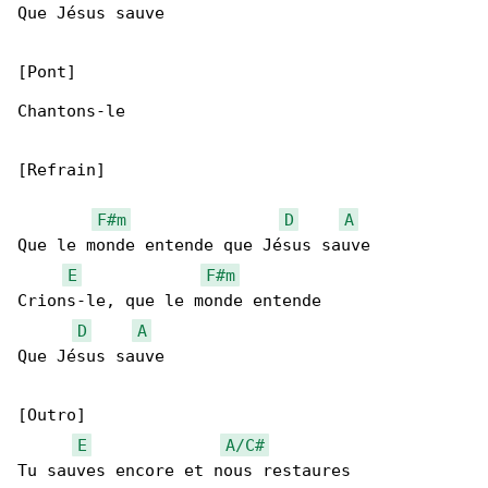
Que Jésus sauve

[Pont]

Chantons-le

[Refrain]

F#m
D
A
Que le monde entende que Jésus sauve

E
F#m
Crions-le, que le monde entende

D
A
Que Jésus sauve

[Outro]

E
A/C#
Tu sauves encore et nous restaures
