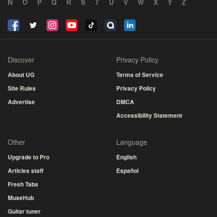
N
O
P
Q
R
S
T
U
V
W
X
Y
Z
Discover
Privacy Policy
About UG
Terms of Service
Site Rules
Privacy Policy
Advertise
DMCA
Accessibility Statement
Other
Language
Upgrade to Pro
English
Articles staff
Español
Fresh Tabs
MuseHub
Guitar tuner