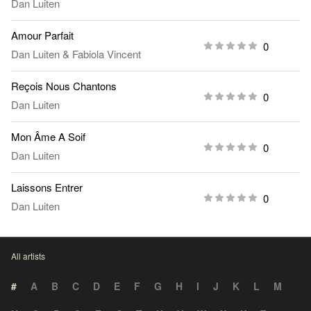
Dan Luiten
Amour Parfait
0
Dan Luiten
&
Fabiola Vincent
Reçois Nous Chantons
0
Dan Luiten
Mon Âme A Soif
0
Dan Luiten
Laissons Entrer
0
Dan Luiten
All artists
#
A
B
C
D
E
F
G
H
I
J
K
L
M