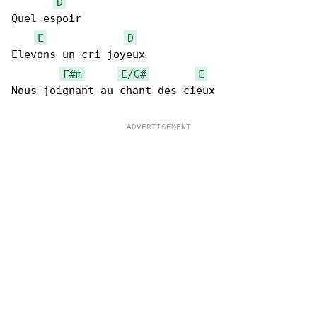
D
Quel espoir

E
D
Elevons un cri joyeux

F#m
E/G#
E
Nous joignant au chant des cieux
