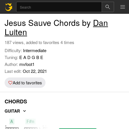
Jesus Sauve Chords by
Dan
Luiten
187 views, added to favorites 4 times
Difficulty:
Intermediate
Tuning:
E A D G B E
Author:
mvfoot1
Last edit:
Oct 22, 2021
Add to favorites
CHORDS
GUITAR
A
F#m
D