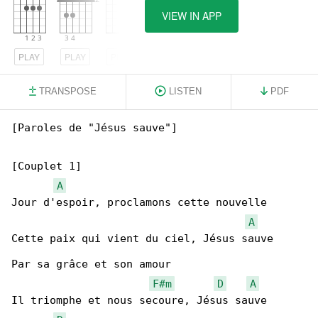
VIEW IN APP
PLAY
PLAY
PLAY
TRANSPOSE
LISTEN
PDF
[Paroles de "Jésus sauve"]

[Couplet 1]

A
Jour d'espoir, proclamons cette nouvelle

A
Cette paix qui vient du ciel, Jésus sauve

Par sa grâce et son amour

F#m
D
A
Il triomphe et nous secoure, Jésus sauve
