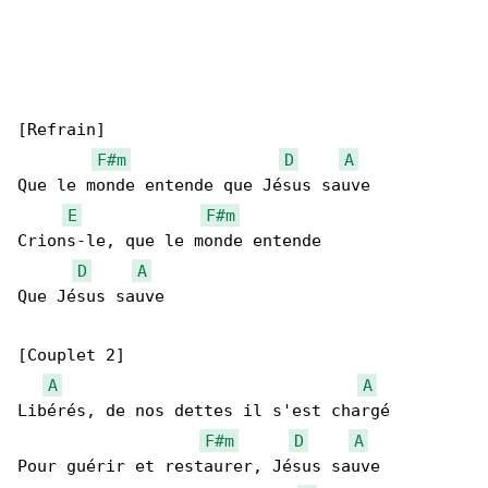
[Refrain]

F#m
D
A
Que le monde entende que Jésus sauve

E
F#m
Crions-le, que le monde entende

D
A
Que Jésus sauve

[Couplet 2]

A
A
Libérés, de nos dettеs il s'est chargé

F#m
D
A
Pour guérir et restaurеr, Jésus sauve
