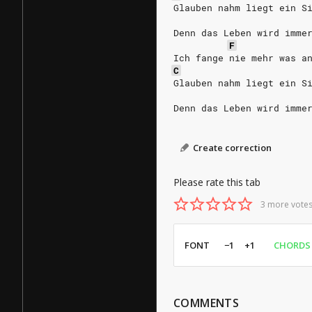
Glauben nahm liegt ein S
Denn das Leben wird imme
F
Ich fange nie mehr was a
C
Glauben nahm liegt ein S
Denn das Leben wird imme
Create correction
Please rate this tab
3 more votes
FONT
−1
+1
CHORDS
COMMENTS