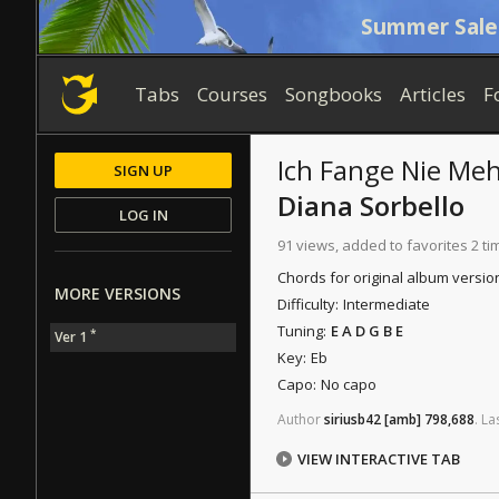
Summer Sale
Tabs
Courses
Songbooks
Articles
F
Ich Fange Nie Me
SIGN UP
Diana Sorbello
LOG IN
91 views, added to favorites 2 ti
Chords for original album versio
MORE VERSIONS
Difficulty:
Intermediate
Tuning:
E A D G B E
*
Ver 1
Key:
Eb
Capo:
No capo
Author
siriusb42
[amb]
798,688
.
La
VIEW INTERACTIVE TAB