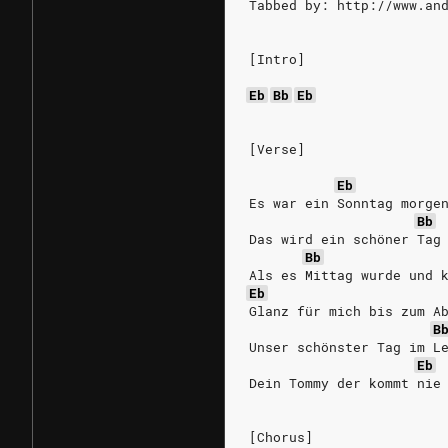
Tabbed by: http://www.an
[Intro]
Eb
Bb
Eb
[Verse]
Eb
Es war ein Sonntag morge
Bb
Das wird ein schöner Tag
Bb
Als es Mittag wurde und 
Eb
Glanz für mich bis zum A
B
Unser schönster Tag im L
Eb
Dein Tommy der kommt nie
[Chorus]