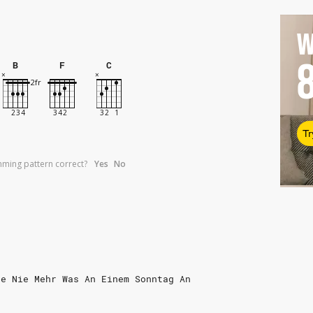
W
B
F
C
Tr
umming pattern correct?
Yes
No
ge Nie Mehr Was An Einem Sonntag An