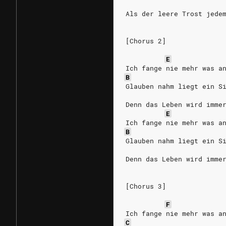
Als der leere Trost jede
[Chorus 2]
E
Ich fange nie mehr was a
B
Glauben nahm liegt ein S
Denn das Leben wird imme
E
Ich fange nie mehr was a
B
Glauben nahm liegt ein S
Denn das Leben wird imme
[Chorus 3]
F
Ich fange nie mehr was a
C