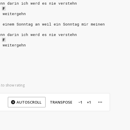
inn darin ich werd es nie verstehn
F
r weitergehn
n einem Sonntag an weil ein Sonntag mir meinen
inn darin ich werd es nie verstehn
F
r weitergehn
 to show rating
AUTOSCROLL
TRANSPOSE
−1
+1