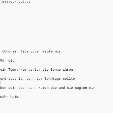
dreasvockrodt.de
n uUnd ein Regenbogen sagte mir
 Für dich
kein Tommy kam verlor die Sonne ihren
bend sass ich denn der Sonntags sollte
b
eben sein doch dann kamen sie und sie sagten mir
 mehr heim