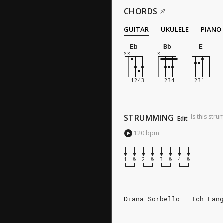
CHORDS
GUITAR
UKULELE
PIANO
Eb
Bb
E
STRUMMING
Is this str
Edit
120
bpm
1
&
2
&
3
&
4
&
Diana Sorbello - Ich Fan