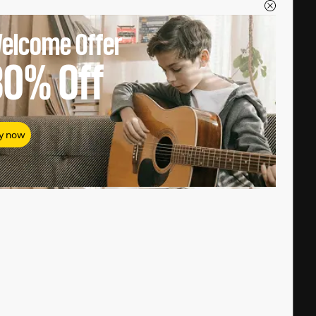
elcome Offer
80%
Off
y now