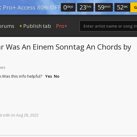
0
:
23
:
59
:
51
:
Pro+ Access 80% OFF
days
hrs
min
sec
G
orums
Publish tab
Pro+
+
hr Was An Einem Sonntag An
Chords
by
mes
n.
Was this info helpful?
Yes
No
st
edit
on
Aug
28,
2022