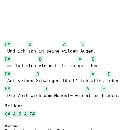
F#
D
A
E
F#
D
A
E
F#
D
A
E
F#
D
A
E
 Die Zeit wich dem Moment– wie alles flehen. 

C#
A
B
A
F#
Verse:
