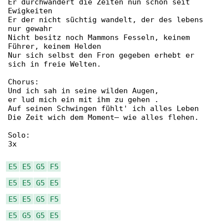
Er durchwandert die Zeiten nun schon seit 

Ewigkeiten

Er der nicht süchtig wandelt, der des lebens 

nur gewahr

Nicht besitz noch Mammons Fesseln, keinem 

Führer, keinem Helden

Nur sich selbst den Fron gegeben erhebt er 

sich in freie Welten.

Chorus:

Und ich sah in seine wilden Augen,

er lud mich ein mit ihm zu gehen .

Auf seinen Schwingen fühlt' ich alles Leben

Die Zeit wich dem Moment– wie alles flehen.

Solo:

3x

E5
E5
G5
F5
E5
E5
G5
E5
E5
E5
G5
F5
E5
G5
G5
E5