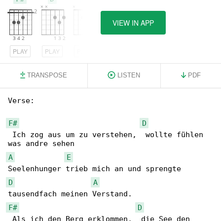
VIEW IN APP
PLAY
PLAY
PLAY
TRANSPOSE
LISTEN
PDF
Verse:

F#
D
 Ich zog aus um zu verstehen,  wollte fühlen 

A
E
D
A
F#
D
 Als ich den Berg erklommen,  die See den 
