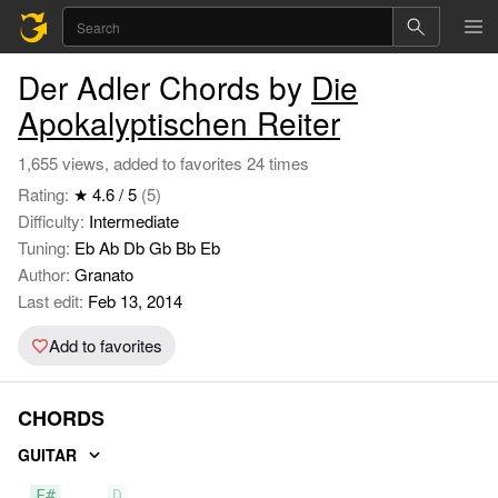
Der Adler Chords by
Die
Apokalyptischen Reiter
1,655 views, added to favorites 24 times
Rating:
★ 4.6 / 5
(5)
Difficulty:
Intermediate
Tuning:
Eb Ab Db Gb Bb Eb
Author:
Granato
Last edit:
Feb 13, 2014
Add to favorites
CHORDS
GUITAR
F#
D
A