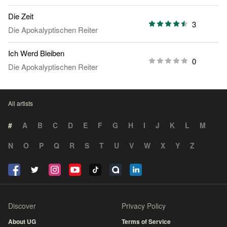
Die Zeit
3
Die Apokalyptischen Reiter
Ich Werd Bleiben
0
Die Apokalyptischen Reiter
All artists
#
A
B
C
D
E
F
G
H
I
J
K
L
M
N
O
P
Q
R
S
T
U
V
W
X
Y
Z
Discover
Privacy Policy
About UG
Terms of Service