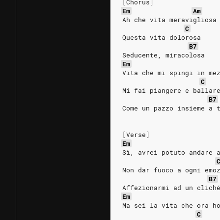
[Chorus]
Em
Am
Ah che vita meravigliosa
C
Questa vita dolorosa
B7
Seducente, miracolosa
Em
Vita che mi spingi in me
C
Mi fai piangere e ballar
B7
Come un pazzo insieme a 
[Verse]
Em
Sì, avrei potuto andare 
Non dar fuoco a ogni emo
B7
Affezionarmi ad un clich
Em
Ma sei la vita che ora h
C