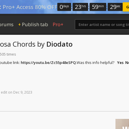
0
:
23
:
59
:
29
:
Pro+ Access 80% OFF
days
hrs
min
sec
G
orums
Publish tab
Pro+
+
iosa
Chords
by
Diodato
 505 times
youtube link:
https://youtu.be/Zc55p48eSPQ
.
Was this info helpful?
Yes
N
edit
on
Dec
9,
2023