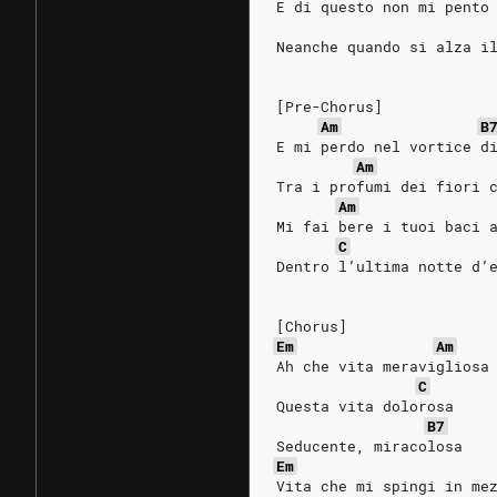
E di questo non mi pento
Neanche quando si alza i
[Pre-Chorus]
Am
B
E mi perdo nel vortice d
Am
Tra i profumi dei fiori 
Am
Mi fai bere i tuoi baci 
C
Dentro l’ultima notte d’
[Chorus]
Em
Am
Ah che vita meravigliosa
C
Questa vita dolorosa
B7
Seducente, miracolosa
Em
Vita che mi spingi in me