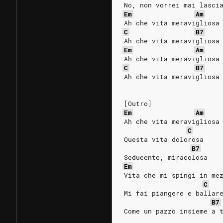
No, non vorrei mai lasci
Em
Am
Ah che vita meravigliosa
C
B7
Ah che vita meravigliosa
Em
Am
Ah che vita meravigliosa
C
B7
Ah che vita meravigliosa
[Outro]
Em
Am
Ah che vita meravigliosa
C
Questa vita dolorosa
B7
Seducente, miracolosa
Em
Vita che mi spingi in me
C
Mi fai piangere e ballar
B7
Come un pazzo insieme a 