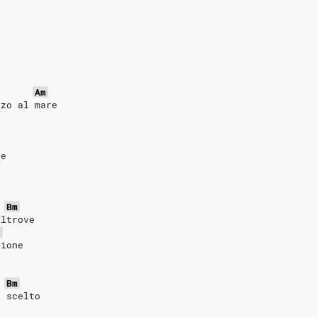
Am
zzo al mare
e
te
Bm
altrove
C
zione
é
Bm
o scelto