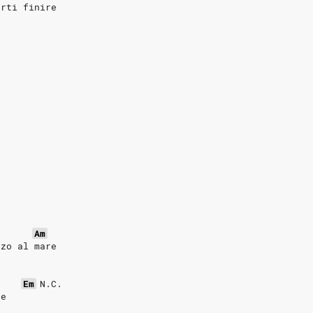
arti finire
Am
zzo al mare
e
Em
N.C.
te