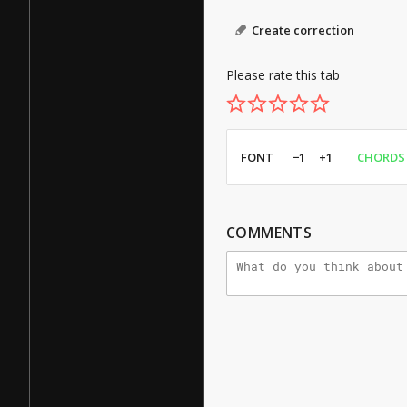
Create correction
Please rate this tab
FONT
−1
+1
CHORDS
COMMENTS