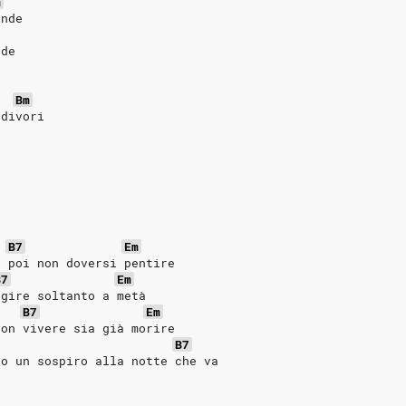
m
onde
nde
Bm
 divori
B7
Em
r poi non doversi pentire
B7
Em
ggire soltanto a metà
B7
Em
non vivere sia già morire
B7
do un sospiro alla notte che va