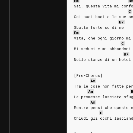
Em
B
Sai, questa vita mi conf
C
Coi suoi baci e le sue o
B7
Sbatte forte su di me
Em
Vita, che ogni giorno mi
C
Mi seduci e mi abbandoni
B7
Nelle stanze di un hotel
[Pre-Chorus]
Am
Tra le cose non fatte pe
Am
Le promesse lasciate sfu
Am
Mentre pensi che questo 
C
Chiudi gli occhi lascian