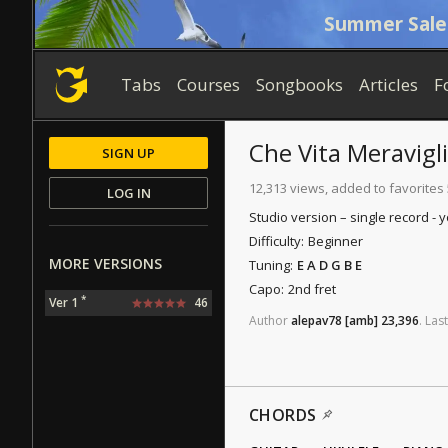
Summer Sale
Tabs
Courses
Songbooks
Articles
F
Che Vita Meravigl
SIGN UP
12,313 views, added to favorites
LOG IN
Studio version – single record - 
Difficulty:
Beginner
MORE VERSIONS
Tuning:
E A D G B E
Capo:
2nd fret
*
Ver 1
46
Author
alepav78
[amb]
23,396
.
Last
CHORDS