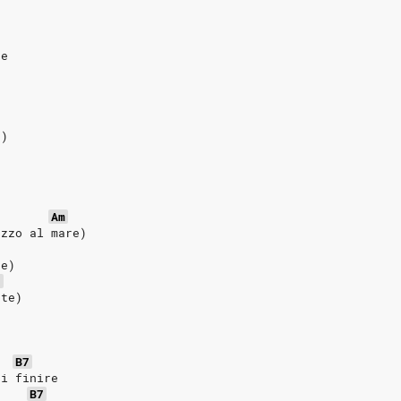
e
te
a)
Am
ezzo al mare)
re)
7
 te)
B7
ti finire
B7