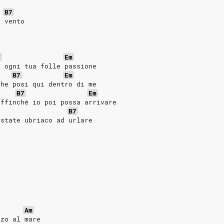
B7
l vento
7
Em
i ogni tua folle passione
B7
Em
che posi qui dentro di me
B7
Em
affinché io poi possa arrivare
B7
estate ubriaco ad urlare
Am
zzo al mare