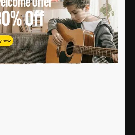
elcome Offer
80%
Off
y now