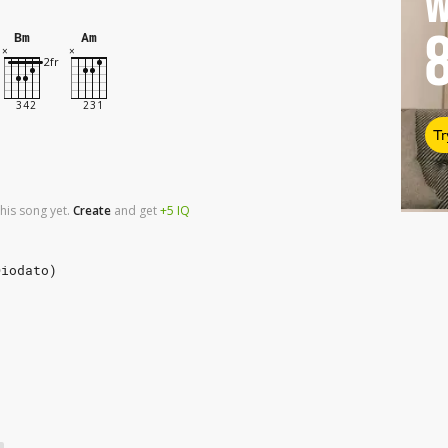
W
Bm
Am
Tr
his song yet.
Create
and
get
+5
IQ
Diodato)