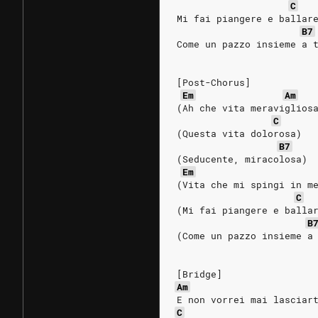
C
Mi fai piangere e ballar
B7
Come un pazzo insieme a 
[Post-Chorus]
Em
Am
(Ah che vita meraviglios
C
(Questa vita dolorosa)
B7
(Seducente, miracolosa)
Em
(Vita che mi spingi in m
C
(Mi fai piangere e balla
B
(Come un pazzo insieme a
[Bridge]
Am
E non vorrei mai lasciar
C