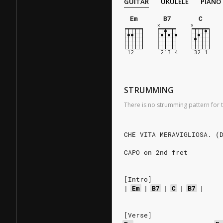
GUITAR
UKULELE
PIANO
Em
B7
C
STRUMMING
There is no strumming pattern for t
CHE VITA MERAVIGLIOSA. (
CAPO on 2nd fret
[Intro]
|
Em
|
B7
|
C
|
B7
|
[Verse]