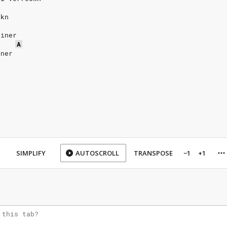
ckn
einer
A
iner
SIMPLIFY
AUTOSCROLL
TRANSPOSE
−1
+1