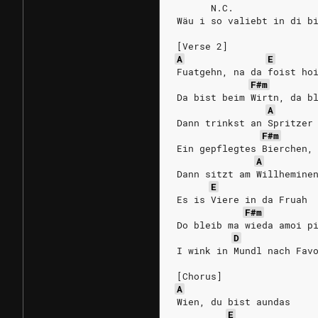
N.C.
Wäu i so valiebt in di b
[Verse 2]
A
E
Fuatgehn, na da foist ho
F#m
Da bist beim Wirtn, da b
A
Dann trinkst an Spritzer
F#m
Ein gepflegtes Bierchen,
A
Dann sitzt am Willhemine
E
Es is Viere in da Fruah
F#m
Do bleib ma wieda amoi p
D
I wink in Mundl nach Fav
[Chorus]
A
Wien, du bist aundas
E