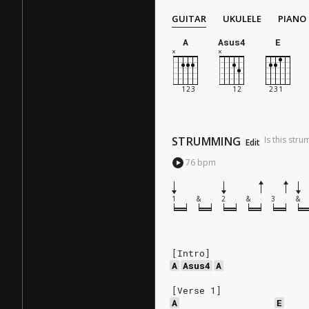
GUITAR
UKULELE
PIANO
A
Asus4
E
STRUMMING
Is this str
Edit
76
bpm
1
&
2
&
3
&
[Intro]
A
Asus4
A
[Verse 1]
A
E