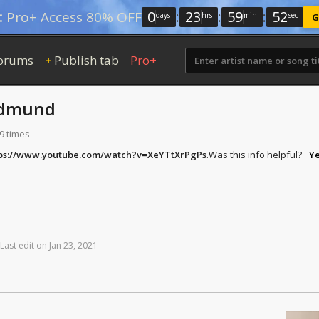
0
:
23
:
59
:
51
:
Pro+ Access 80% OFF
days
hrs
min
sec
G
orums
Publish tab
Pro+
+
dmund
9 times
ps://www.youtube.com/watch?v=XeYTtXrPgPs
.
Was this info helpful?
Y
Last
edit
on
Jan
23,
2021