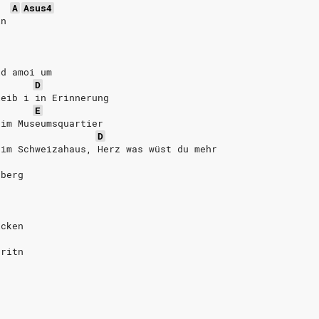
A
Asus4
in
id amoi um
D
leib i in Erinnerung
E
 im Museumsquartier
D
 im Schweizahaus, Herz was wüst du mehr
nberg
icken
oritn