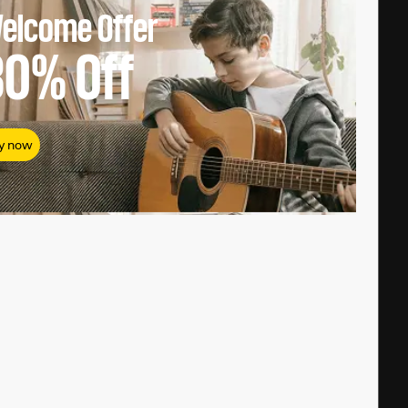
elcome Offer
80%
Off
y now