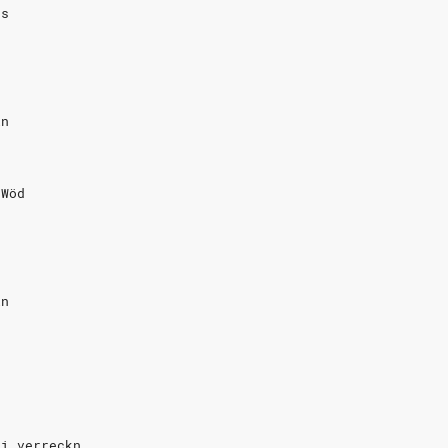
ns
in
 Wöd
in
 i verreckn