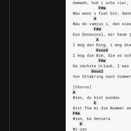
Hamweh, hob i scho vier,
F#m
Wäu wann i fuat bin, dan
A
Wäu do vamiss i, den sia
F#m
Die Donauinsl, wir haum 
A
I mog den Ring, i mog di
Esus4
I mog die Bim, die so sc
F#m
Da nächste Urlaub, I was
Dsus2
Von Ottakring nach Simme
[Chorus]
A
Wien, du bist aundas
E
Bist füa mi die Nummer a
F#m
Wien, ka Geniera
D
Wi-ien