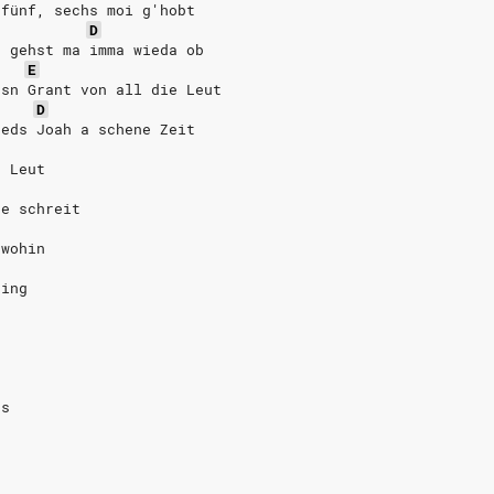
 fünf, sechs moi g'hobt
D
n gehst ma imma wieda ob
E
ssn Grant von all die Leut
D
jeds Joah a schene Zeit
e Leut
he schreit
 wohin
ring
ns