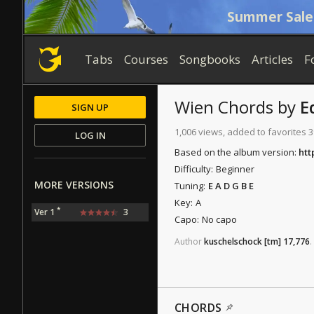
Summer Sale
Tabs
Courses
Songbooks
Articles
F
Wien
Chords
by
E
SIGN UP
1,006 views, added to favorites 3
LOG IN
Based on the album version:
htt
Difficulty:
Beginner
MORE VERSIONS
Tuning:
E A D G B E
Key:
A
*
Ver 1
3
Capo:
No capo
Author
kuschelschock
[tm]
17,776
.
CHORDS