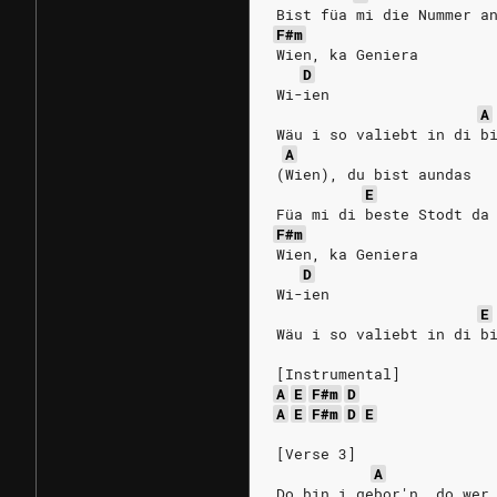
Bist füa mi die Nummer a
F#m
Wien, ka Geniera
D
Wi-ien
A
Wäu i so valiebt in di b
A
(Wien), du bist aundas
E
Füa mi di beste Stodt da
F#m
Wien, ka Geniera
D
Wi-ien
E
Wäu i so valiebt in di b
[Instrumental]
A
E
F#m
D
A
E
F#m
D
E
[Verse 3]
A
Do bin i gebor'n, do wer