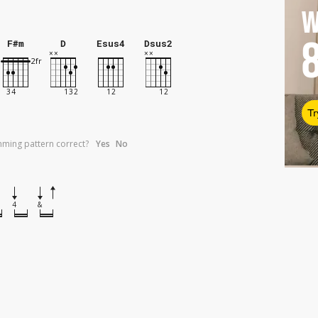
W
F#m
D
Esus4
Dsus2
Tr
umming pattern correct?
Yes
No
4
&