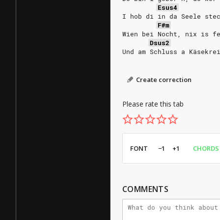
Esus4
I hob di in da Seele ste
F#m
Wien bei Nocht, nix is f
Dsus2
Und am Schluss a Käsekre
Create correction
Please rate this tab
FONT
−1
+1
CHORDS
COMMENTS