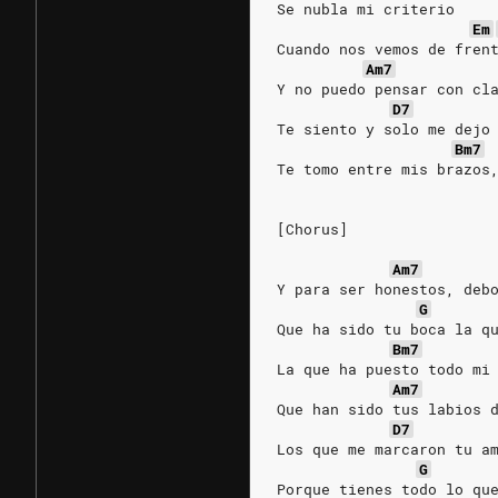
Se nubla mi criterio
Em
Cuando nos vemos de fren
Am7
Y no puedo pensar con cl
D7
Te siento y solo me dejo
Bm7
Te tomo entre mis brazos
[Chorus]
Am7
Y para ser honestos, deb
G
Que ha sido tu boca la q
Bm7
La que ha puesto todo mi
Am7
Que han sido tus labios 
D7
Los que me marcaron tu a
G
Porque tienes todo lo qu