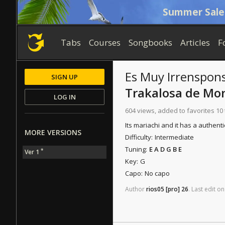
Summer Sale
Tabs
Courses
Songbooks
Articles
F
Es Muy Irrenspon
SIGN UP
Trakalosa de Mo
LOG IN
604 views, added to favorites 10
Its mariachi and it has a authent
MORE VERSIONS
Difficulty:
Intermediate
Tuning:
E A D G B E
*
Ver 1
Key:
G
Capo:
No capo
Author
rios05
[pro]
26
.
Last
edit
on