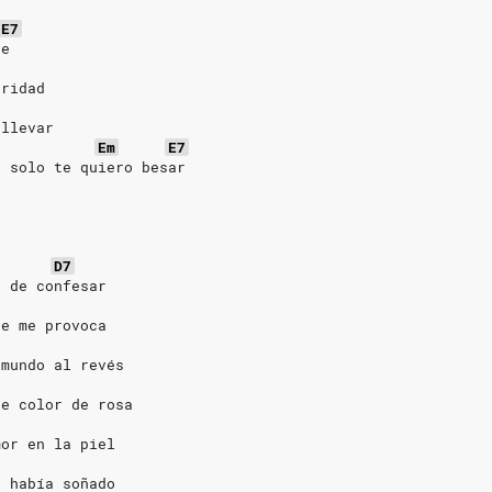
E7
te
aridad
 llevar
Em
E7
, solo te quiero besar
D7
o de confesar
ue me provoca
 mundo al revés
de color de rosa
mor en la piel
e había soñado