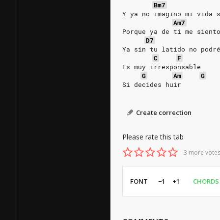
Bm7
Y ya no imagino mi vida 
Am7
Porque ya de ti me sient
D7
Ya sin tu latido no podr
C
F
Es muy irresponsable
G
Am
G
Si decides huir
Create correction
Please rate this tab
3 more votes
FONT
−1
+1
CHORDS