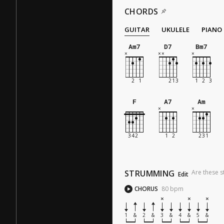
CHORDS
GUITAR
UKULELE
PIANO
Am7
D7
Bm7
F
A7
Am
STRUMMING
Are these s
Edit
CHORUS
80
bpm
1
&
2
&
3
&
4
&
5
&