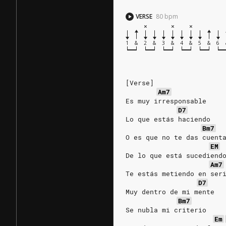
VERSE
80
bpm
1
&
2
&
3
&
4
&
5
&
6
[Verse]
Am7
Es muy irresponsable
D7
Lo que estás haciendo
Bm7
O es que no te das cuent
EM
De lo que está sucediend
Am7
Te estás metiendo en ser
D7
Muy dentro de mi mente
Bm7
Se nubla mi criterio
Em