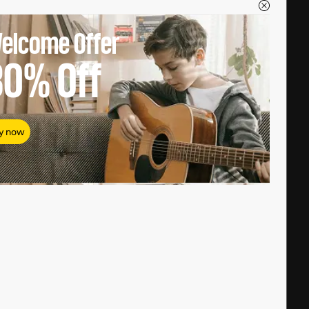
elcome Offer
80%
Off
y now