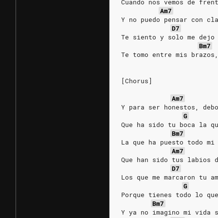
Cuando nos vemos de fren
Am7
Y no puedo pensar con cl
D7
Te siento y solo me dejo
Bm7
Te tomo entre mis brazos
[Chorus]
Am7
Y para ser honestos, deb
G
Que ha sido tu boca la q
Bm7
La que ha puesto todo mi
Am7
Que han sido tus labios 
D7
Los que me marcaron tu a
G
Porque tienes todo lo qu
Bm7
Y ya no imagino mi vida 