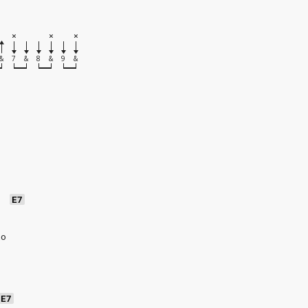
&
7
&
8
&
9
&
a
E7
o
io
E7