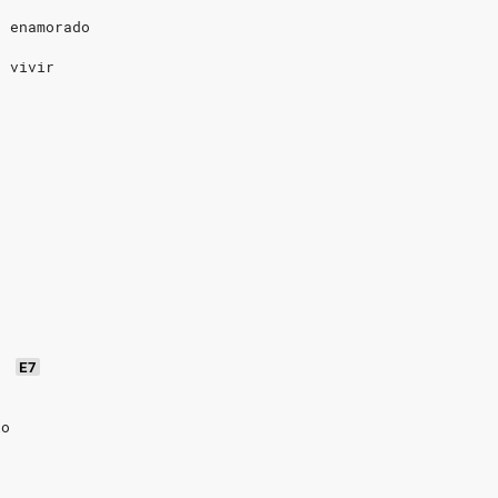
o enamorado
é vivir
a
E7
o
io