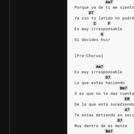
Am7
Porque ya de ti me sient
D7
Ya sin tu latido no podr
C
F
Es muy irresponsable
G
Si decides huir
[Pre-Chorus]
Am7
Es muy irresponsable
D7
Lo que estás haciendo
Bm7
O es que no te das cuent
EM
De lo que está sucediend
A7
Te estás metiendo en ser
D7
Muy dentro de mi mente
Bm7