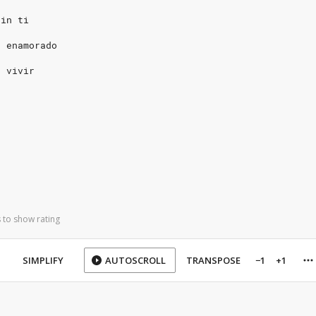
sin ti
o enamorado
é vivir
 to show rating
SIMPLIFY
AUTOSCROLL
TRANSPOSE
−1
+1