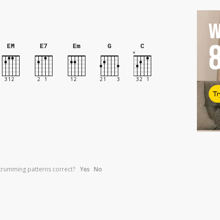
W
EM
E7
Em
G
C
Tr
trumming patterns correct?
Yes
No