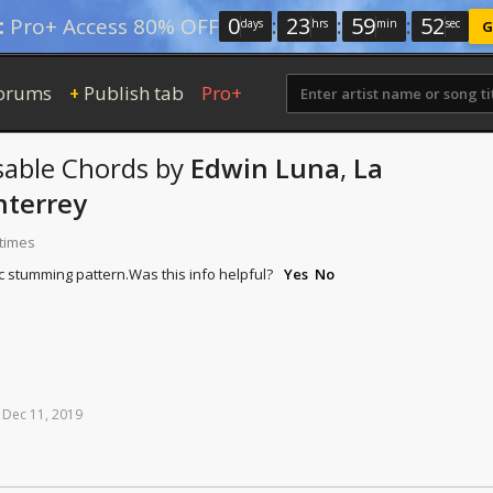
0
:
23
:
59
:
51
:
Pro+ Access 80% OFF
days
hrs
min
sec
G
orums
Publish tab
Pro+
+
sable
Chords
by
Edwin Luna
,
La
nterrey
 times
ic stumming pattern.
Was this info helpful?
Yes
No
Dec
11,
2019