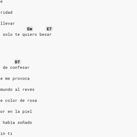
te
aridad
 llevar
Em
E7
, solo te quiero besar
D7
o de confesar
ue me provoca
 mundo al revés
de color de rosa
mor en la piel
e había soñado
sin ti