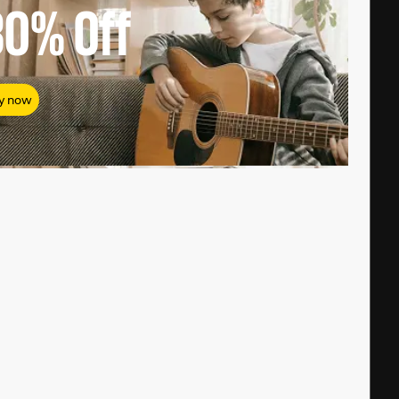
80%
Off
y now