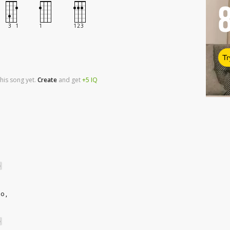
Tr
his song yet.
Create
and
get
+5
IQ
D
a
go,
D