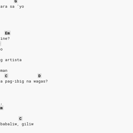
G
para sa 'yo
Em
sine?
D
ko
ng artista
 man
C
D
sa pag-ibig na wagas?
n,
Em
n
C
ababaliw, giliw