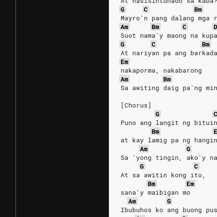
At nasisintunado sa kaba
G
C
Bm
Mayro'n pang dalang mga 
Am
Bm
C
Suot nama'y maong na kup
G
C
Bm
At nariyan pa ang barkad
Em
nakaporma, nakabarong
Am
Bm
Sa awiting daig pa'ng mi
[Chorus]
G
Puno ang langit ng bitui
Bm
at kay lamig pa ng hangi
Am
G
Sa 'yong tingin, ako'y n
G
C
At sa awitin kong ito,
Bm
Em
sana'y maibigan mo
Am
G
Ibubuhos ko ang buong pu