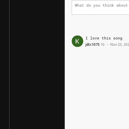
I
love
this
song
jdtc1075
10
Nov 25, 20
•