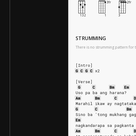
STRUMMING
There is no strumming pattern for t
[Intro]
G
C
G
C
x2
[Verse]
G
C
Bm
Em
Uso pa ba ang harana?
Am
Bm
C
Marahil ikaw ay nagtatak
G
C
Bm
Sino ba 'tong mukhang ga
Em
nagkandarapa sa pagkanta
Am
Bm
C