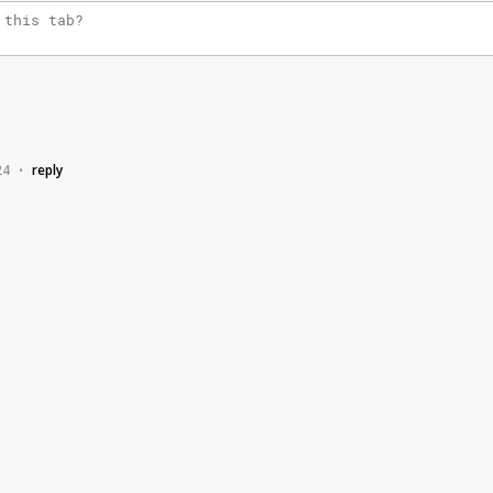
24
reply
•