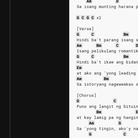
Am
D
Sa isang munting harana 
G
C
G
C
x2
[Verse]
G
C
Bm
Hindi ba't parang isang 
Am
Bm
C
Isang pelikulang romanti
G
C
Bm
Hindi ba't ikaw ang bida
Em
at ako ang 'yong leading
Am
Bm
Sa istoryang nagwawakas 
[Chorus]
G
C
Puno ang langit ng bitui
Bm
at kay lamig pa ng hangi
Am
G
Sa 'yong tingin, ako'y n
G
C