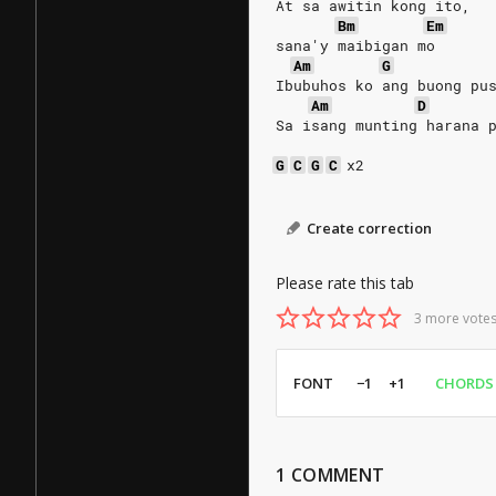
At sa awitin kong ito,
Bm
Em
sana'y maibigan mo
Am
G
Ibubuhos ko ang buong pu
Am
D
Sa isang munting harana 
G
C
G
C
x2
Create correction
Please rate this tab
3 more votes
FONT
−1
+1
CHORDS
1
COMMENT