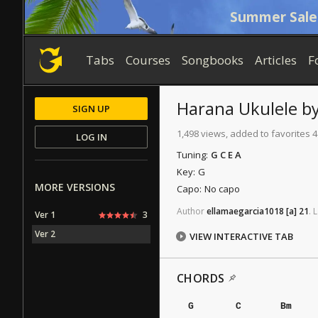
Summer Sale
Tabs
Courses
Songbooks
Articles
F
Harana
Ukulele
b
SIGN UP
1,498 views, added to favorites 4
LOG IN
Tuning:
G C E A
Key:
G
MORE VERSIONS
Capo:
No capo
Author
ellamaegarcia1018
[a]
21
.
L
Ver 1
3
Ver 2
VIEW INTERACTIVE TAB
CHORDS
G
C
Bm