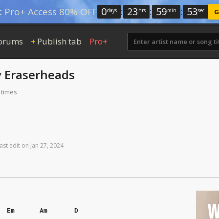
0
:
23
:
59
:
52
:
Pro+ Access 80% OFF
days
hrs
min
sec
G
orums
Publish tab
Pro+
+
y
Eraserheads
 times
ast
edit
on
Jan
27,
2024
W
Em
Am
D