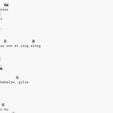
?
Em
rosas
D
as
a,
C
D
nus one at sing along
C
n,
Em
n
C
ababaliw, giliw
C
so ko