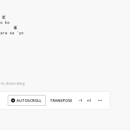
C
so ko
G
para sa 'yo
 to show rating
AUTOSCROLL
TRANSPOSE
−1
+1