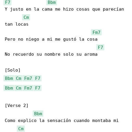
F7
Bbm
Y justo en la cama me hizo cosas que parecían 

Cm
tan locas

Fm7
Pero no niego a mi me gustó la cosa

F7
No recuerdo su nombre solo su aroma

Bbm
Cm
Fm7
F7
Bbm
Cm
Fm7
F7
[Verse 2]

Bbm
Como еxplico la sensación cuando montaba mi 

Cm