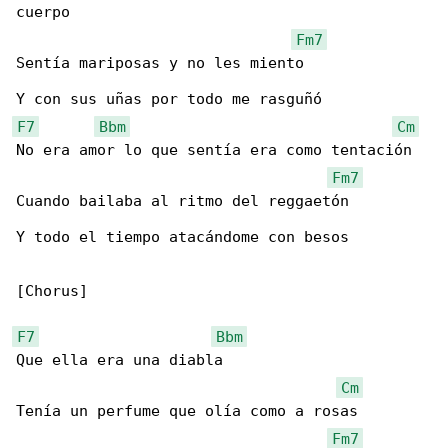
cuerpo

Fm7
Sentía mariposas y no lеs miento

F7
Bbm
Cm
No era amor lo que sentía era como tentación

Fm7
Cuando bailaba al ritmo del reggaetón

Y todo el tiempo atacándome con besos

[Chorus]

F7
Bbm
Que ella era una diabla

Cm
Tenía un perfume que olía como a rosas

Fm7