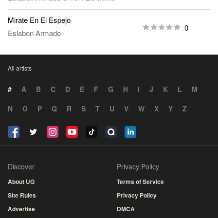
Mirate En El Espejo
0
Eslabon Armado
All artists
#
A
B
C
D
E
F
G
H
I
J
K
L
M
N
O
P
Q
R
S
T
U
V
W
X
Y
Z
Discover
Privacy Policy
About UG
Terms of Service
Site Rules
Privacy Policy
Advertise
DMCA