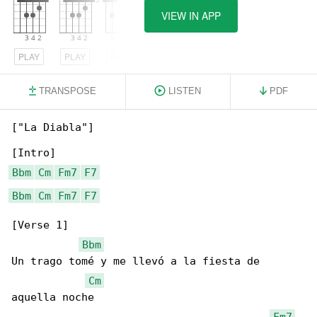
VIEW IN APP
PLAY
PLAY
PLAY
TRANSPOSE
LISTEN
PDF
["La Diabla"]

Bbm
Cm
Fm7
F7
Bbm
Cm
Fm7
F7
[Verse 1]

Bbm
Un trago tomé y me llevó a la fiesta de 

Cm
aquella noche

Fm7