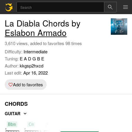
La Diabla Chords by
Eslabon Armado
3,610 views, added to favorites 98 times
Difficulty:
Intermediate
Tuning:
E A D G B E
Author:
kkgsp2hxcd
Last edit:
Apr 16, 2022
Add to favorites
CHORDS
GUITAR
Bbm
Cm
Fm7