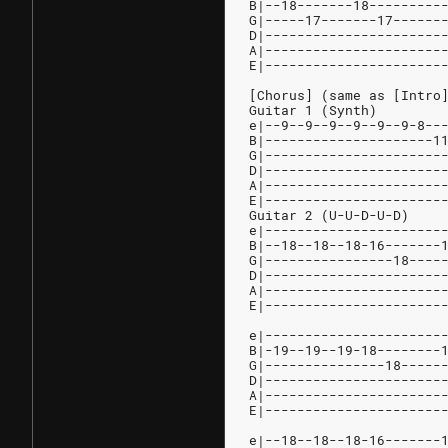
B|--18-------18---------
G|-----17-------17------
D|----------------------
A|----------------------
E|----------------------
[Chorus] (same as [Intro
Guitar 1 (Synth)
e|--9--9--9--9--9--9-8--
B|---------------------1
G|----------------------
D|----------------------
A|----------------------
E|----------------------
Guitar 2 (U-U-D-U-D)
e|----------------------
B|--18--18--18-16-------
G|----------------18----
D|----------------------
A|----------------------
E|----------------------
e|----------------------
B|-19--19--19-18--------
G|---------------18-----
D|----------------------
A|----------------------
E|----------------------
e|--18--18--18-16-------