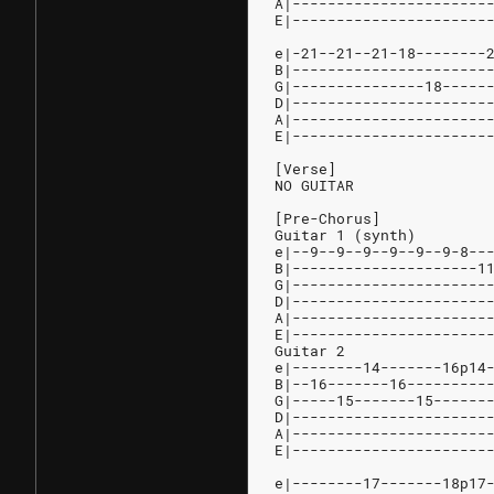
A|----------------------
E|----------------------
e|-21--21--21-18--------
B|----------------------
G|---------------18-----
D|----------------------
A|----------------------
E|----------------------
[Verse]
NO GUITAR
[Pre-Chorus]
Guitar 1 (synth)
e|--9--9--9--9--9--9-8--
B|---------------------1
G|----------------------
D|----------------------
A|----------------------
E|----------------------
Guitar 2
e|--------14-------16p14
B|--16-------16---------
G|-----15-------15------
D|----------------------
A|----------------------
E|----------------------
e|--------17-------18p17