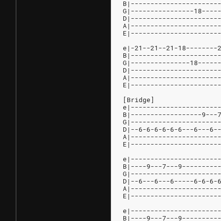
B|----------------------
G|----------------18----
D|----------------------
A|----------------------
E|----------------------
e|-21--21--21-18--------
B|----------------------
G|---------------18-----
D|----------------------
A|----------------------
E|----------------------
[Bridge]
e|----------------------
B|------------------9---
G|----------------------
D|--6-6-6-6-6-6---6---6-
A|----------------------
E|----------------------
e|----------------------
B|----9---7---9---------
G|----------------------
D|--6---6---6-----6-6-6-
A|----------------------
E|----------------------
e|----------------------
B|----9---7---9---------