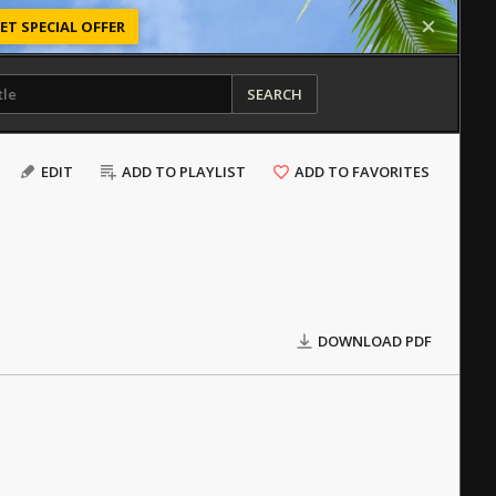
ET SPECIAL OFFER
SEARCH
EDIT
ADD TO PLAYLIST
ADD TO FAVORITES
DOWNLOAD PDF