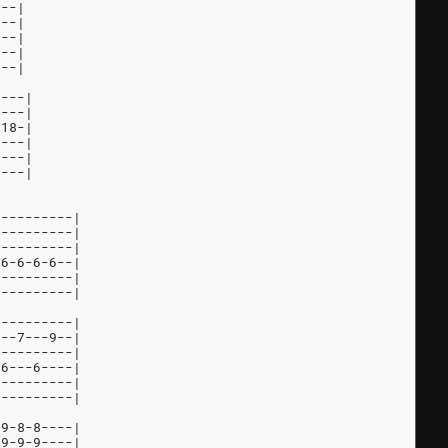
---|
8--|
---|
---|
---|
----|
----|
-18-|
----|
----|
----|
----------|
----------|
----------|
-6-6-6-6--|
----------|
----------|
----------|
---7---9--|
----------|
-6---6----|
----------|
----------|
-9-8-8----|
-9-9-9----|