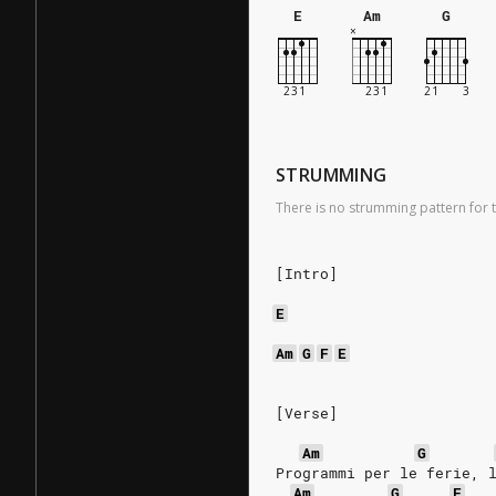
E
Am
G
STRUMMING
There is no strumming pattern for t
[Intro]
E
Am
G
F
E
[Verse]
Am
G
Programmi per le ferie, 
Am
G
F