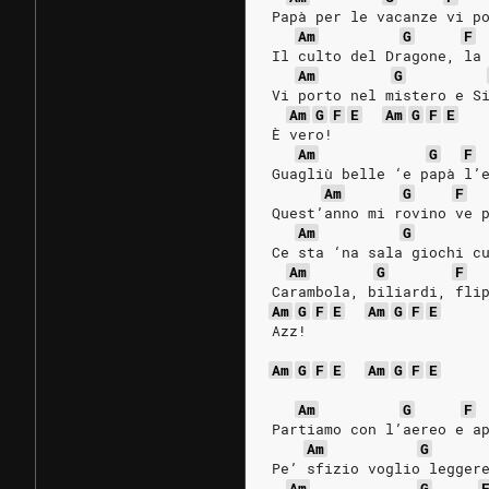
Papà per le vacanze vi p
Am
G
F
Il culto del Dragone, la
Am
G
Vi porto nel mistero e S
Am
G
F
E
Am
G
F
E
È vero!
Am
G
F
Guagliù belle ‘e papà l’
Am
G
F
Quest’anno mi rovino ve 
Am
G
Ce sta ‘na sala giochi c
Am
G
F
Carambola, biliardi, fli
Am
G
F
E
Am
G
F
E
Azz!
Am
G
F
E
Am
G
F
E
Am
G
F
Partiamo con l’aereo e a
Am
G
Pe’ sfizio voglio legger
Am
G