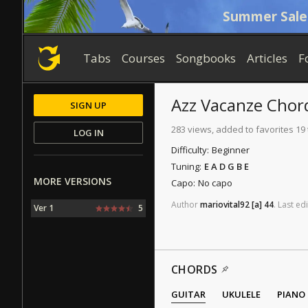
Summer Sale
Tabs
Courses
Songbooks
Articles
F
Azz Vacanze
Chor
SIGN UP
283 views, added to favorites 19
LOG IN
Difficulty:
Beginner
Tuning:
E A D G B E
MORE VERSIONS
Capo:
No capo
Author
mariovital92
[a]
44
.
Last
edi
Ver 1
5
CHORDS
GUITAR
UKULELE
PIANO