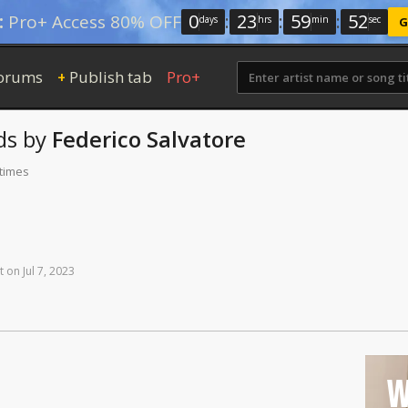
0
:
23
:
59
:
51
:
Pro+ Access 80% OFF
days
hrs
min
sec
G
orums
Publish tab
Pro+
+
ds
by
Federico Salvatore
 times
t
on
Jul
7,
2023
W