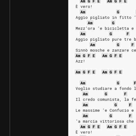
Am
G
F
E
Am
G
F
E
È vero!
Am
G
Aggio pigliato in fitto 
Am
G
Mezz’ora ‘e bicicletta e
Am
G
F
Aggio pigliato pure tre 
Am
G
F
Sinnò mosche e zanzare c
Am
G
F
E
Am
G
F
E
Azz!
Am
G
F
E
Am
G
F
E
Am
G
Voglio studiare a fondo 
Am
G
F
Il credo comunista, la f
Am
G
F
Le massime ‘e Confucio e
Am
G
F
‘a marcia vittoriosa che
Am
G
F
E
Am
G
F
E
È vero!