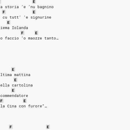
F
E
la storia ‘e ‘nu bagnino
F
E
o cu tutt’ ‘e signurine
E
liema Iolanda
F
E
‘o faccio ‘o maozze tanto…
E
ultima mattina
E
bella cartolina
E
 commendatore
F
E
lla Cina con furore”…
F
E