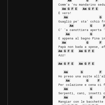
Am
G
F
Comm’a ‘nu mandarino sed
Am
G
F
E
Am
G
F
E
È vero!
Am
G
Guagliù pe’ sta’ cchiù f
Am
G
C’ ‘a canottiera aperta 
Am
G
E appena al bagno Pina i
Am
G
F
Papà non bada a spese, a
Am
G
F
E
Am
G
F
E
Azz!
Am
G
F
E
Am
G
F
E
Am
G
F
Ho preso una suite all’a
Am
G
F
Per colazione e cena ci 
Am
G
Serpenti, cani, insetti 
Am
G
Mangiar con le bacchette