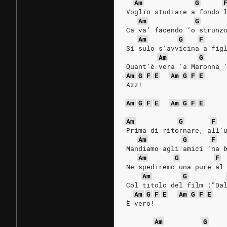
Am
G
Voglio studiare a fondo 
Am
G
Ca va’ facendo ‘o strunz
Am
G
F
Si sulo s’avvicina a fig
Am
G
Quant’è vera ‘a Maronna 
Am
G
F
E
Am
G
F
E
Azz!
Am
G
F
E
Am
G
F
E
Am
G
F
Prima di ritornare, all’
Am
G
F
Mandiamo agli amici ‘na 
Am
G
F
Ne spediremo una pure al
Am
G
Col titolo del film :"Da
Am
G
F
E
Am
G
F
E
È vero!
Am
G