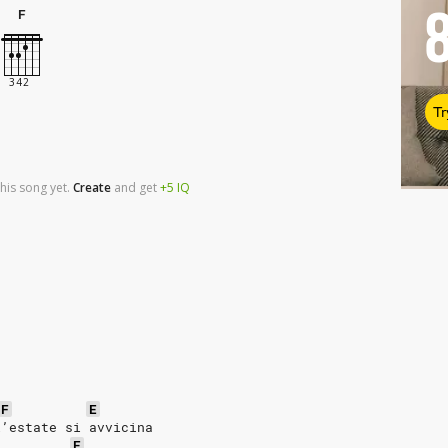
F
Tr
his song yet.
Create
and
get
+5
IQ
F
E
l’estate si avvicina
E