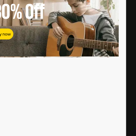
80%
Off
y now