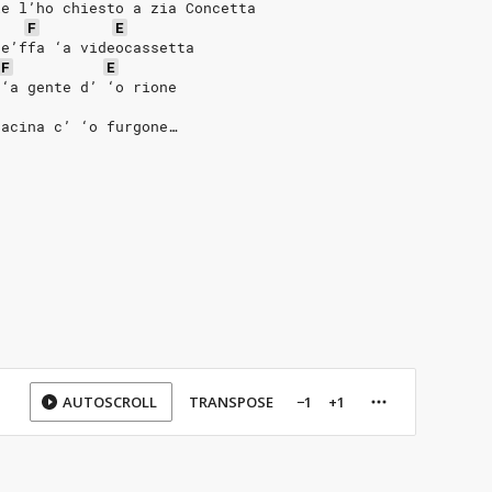
le l’ho chiesto a zia Concetta
F
E
pe’ffa ‘a videocassetta
F
E
 ‘a gente d’ ‘o rione
racina c’ ‘o furgone…
AUTOSCROLL
TRANSPOSE
−1
+1