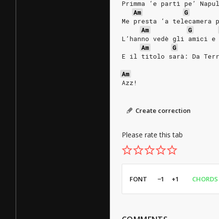
Primma ‘e partì pe’ Napu
Am
G
Me presta ‘a telecamera 
Am
G
L’hanno vedè gli amici e
Am
G
E il titolo sarà: Da Ter
Am
Azz!
Create correction
Please rate this tab
FONT
−1
+1
CHORDS