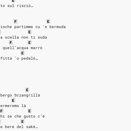
E
uto sul risciò…
F
E
rische partimme cu ‘e bermuda
F
E
‘a scella non ti suda
F
E
n quell’acqua marrò
E
ffitta ‘o pedalò…
E
lbergo Sciangrillà
E
fermeremo là
F
E
chi se che gusto c’è
F
E
 e bere del sakè…