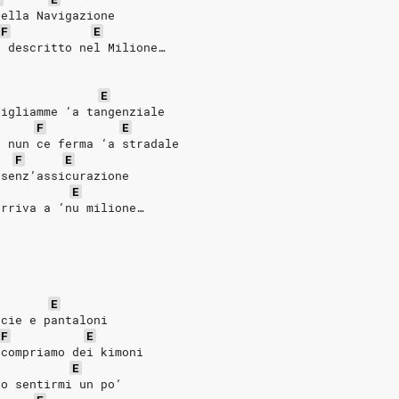
della Navigazione
F
E
a descritto nel Milione…
E
pigliamme ‘a tangenziale
F
E
’ nun ce ferma ‘a stradale
F
E
 senz’assicurazione
E
arriva a ‘nu milione…
E
icie e pantaloni
F
E
 compriamo dei kimoni
E
io sentirmi un po’