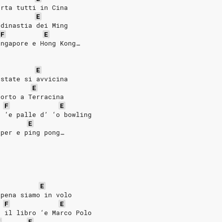
orta tutti in Cina
E
 dinastia dei Ming
F
E
ingapore e Hong Kong…
E
estate si avvicina
E
porto a Terracina
F
E
u ‘e palle d’ ‘o bowling
E
pper e ping pong…
E
ppena siamo in volo
F
E
e il libro ‘e Marco Polo
F
E