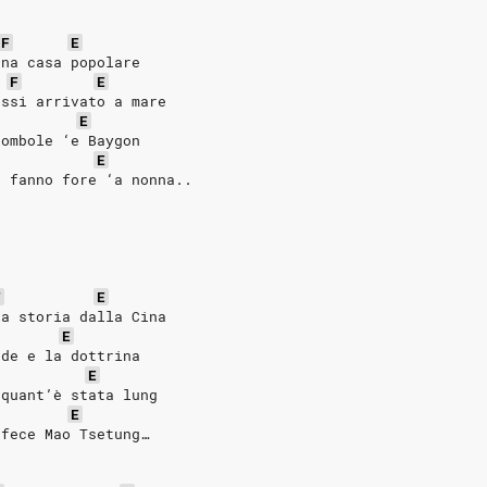
F
E
‘na casa popolare
F
E
 ssi arrivato a mare
E
bombole ‘e Baygon
E
e fanno fore ‘a nonna..
F
E
la storia dalla Cina
E
ede e la dottrina
E
 quant’è stata lung
E
 fece Mao Tsetung…