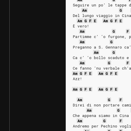
Seguire un po’ le tappe 
Am
G
Del lungo viaggio in Cin
Am
G
F
E
Am
G
F
E
È vero!
Am
G
F
Partimme c’ ‘o furgone, 
Am
G
Preganno a S. Gennaro ca
Am
G
Ca c’ ‘o bollo scaduto e
Am
G
F
Ce fanno ‘nu verbale ch’
Am
G
F
E
Am
G
F
E
Azz!
Am
G
F
E
Am
G
F
E
Am
G
F
Direi di non portare cam
Am
G
Che appena siamo in Cina
Am
G
F
Andremo per Pechino vogl