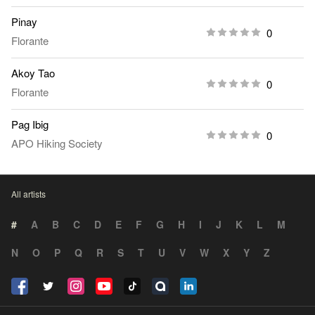
Pinay
0
Florante
Akoy Tao
0
Florante
Pag Ibig
0
APO Hiking Society
All artists
#
A
B
C
D
E
F
G
H
I
J
K
L
M
N
O
P
Q
R
S
T
U
V
W
X
Y
Z