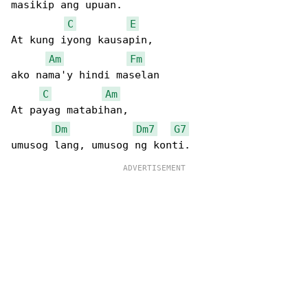
masikip ang upuan.

C
E
At kung iyong kausapin,

Am
Fm
ako nama'y hindi maselan

C
Am
At payag matabihan,

Dm
Dm7
G7