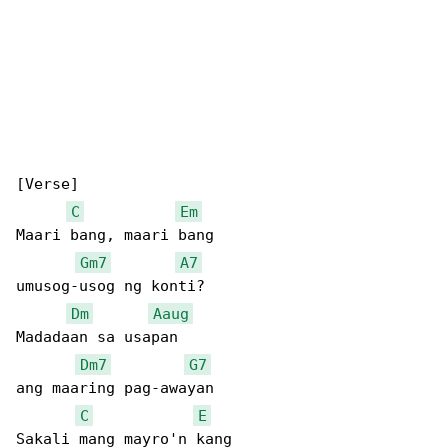
[Verse]

C
Em
Maari bang, maari bang

Gm7
A7
umusog-usog ng konti?

Dm
Aaug
Madadaan sa usapan

Dm7
G7
ang maaring pag-awayan

C
E
Sakali mang mayro'n kang
