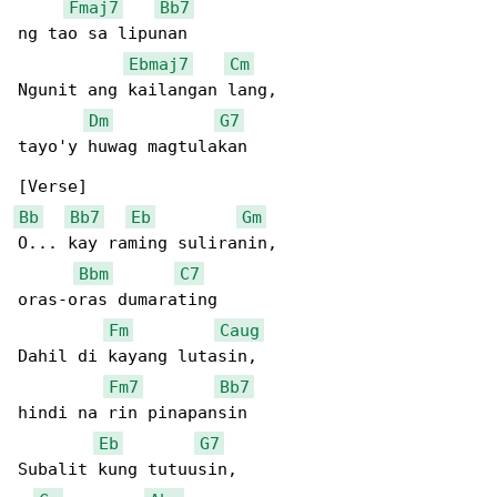
Fmaj7
Bb7
ng tao sa lipunan

Ebmaj7
Cm
Ngunit ang kailangan lang,

Dm
G7
tayo'y huwag magtulakan

Bb
Bb7
Eb
Gm
O... kay raming suliranin,

Bbm
C7
oras-oras dumarating

Fm
Caug
Dahil di kayang lutasin,

Fm7
Bb7
hindi na rin pinapansin

Eb
G7
Subalit kung tutuusin,
