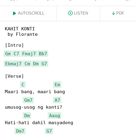
AUTOSCROLL
LISTEN
PDF
KAHIT KONTI

 by Florante

Gm
C7
Fmaj7
Bb7
Ebmaj7
Cm
Dm
G7
[Verse]

C
Em
Maari bang, maari bang

Gm7
A7
umusog-usog ng konti?

Dm
Aaug
Hati-hati dahil masyadong

Dm7
G7