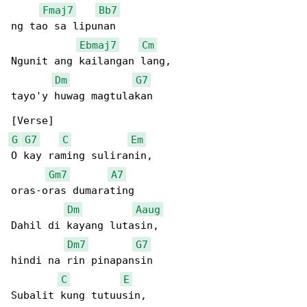
Fmaj7
Bb7
ng tao sa lipunan

Ebmaj7
Cm
Ngunit ang kailangan lang,

Dm
G7
tayo'y huwag magtulakan

G
G7
C
Em
O kay raming suliranin,

Gm7
A7
oras-oras dumarating

Dm
Aaug
Dahil di kayang lutasin,

Dm7
G7
hindi na rin pinapansin

C
E
Subalit kung tutuusin,
