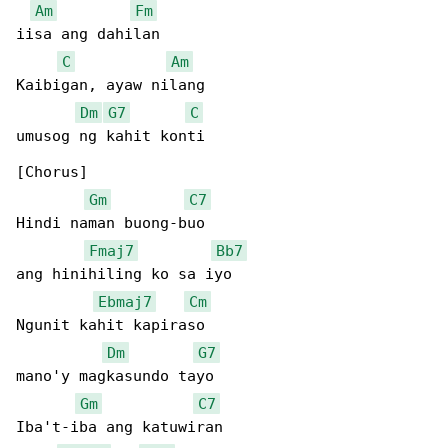
Am
Fm
iisa ang dahilan

C
Am
Kaibigan, ayaw nilang

Dm
G7
C
umusog ng kahit konti

[Chorus]

Gm
C7
Hindi naman buong-buo

Fmaj7
Bb7
ang hinihiling ko sa iyo

Ebmaj7
Cm
Ngunit kahit kapiraso

Dm
G7
mano'y magkasundo tayo

Gm
C7
Iba't-iba ang katuwiran
