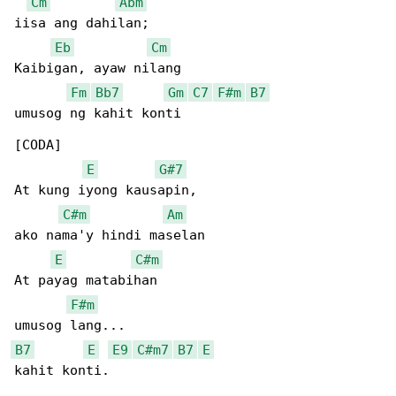
Cm
Abm
iisa ang dahilan;

Eb
Cm
Kaibigan, ayaw nilang

Fm
Bb7
Gm
C7
F#m
B7
umusog ng kahit konti

[CODA]

E
G#7
At kung iyong kausapin,

C#m
Am
ako nama'y hindi maselan

E
C#m
At payag matabihan

F#m
B7
E
E9
C#m7
B7
E
kahit konti.