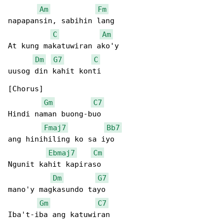
Am
Fm
napapansin, sabihin lang

C
Am
At kung makatuwiran ako'y

Dm
G7
C
uusog din kahit konti

[Chorus]

Gm
C7
Hindi naman buong-buo

Fmaj7
Bb7
ang hinihiling ko sa iyo

Ebmaj7
Cm
Ngunit kahit kapiraso

Dm
G7
mano'y magkasundo tayo

Gm
C7
Iba't-iba ang katuwiran
