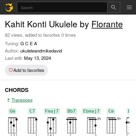
Kahit Konti Ukulele by
Florante
82 views, added to favorites 0 times
Tuning:
G C E A
Author:
ukuleleandmikedavid
Last edit:
May 13, 2024
Add to favorites
CHORDS
Transpose
Gm
C7
Fmaj7
Bb7
Ebmaj7
Cm
Dm