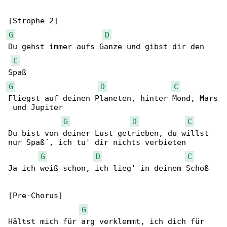
G
D
Du gehst immer aufs Ganze und gibst dir den 

C
G
D
C
Fliegst auf deinen Planeten, hinter Mond, Mars

 und Jupiter

G
D
C
Du bist von deiner Lust getrieben, du willst 

nur Spaß´, ich tu' dir nichts verbieten

G
D
C
Ja ich weiß schon, ich lieg' in deinem Schoß

[Pre-Chorus]

G