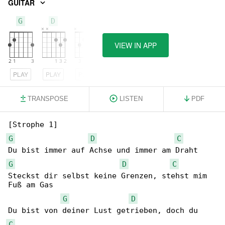
GUITAR
G
D
C
VIEW IN APP
PLAY
PLAY
PLAY
TRANSPOSE
LISTEN
PDF
G
D
C
G
D
C
Steckst dir selbst keine Grenzen, stehst mim 

Fuß am Gas

G
D
C