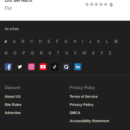
0
Flut
All artists
#
A
B
C
D
E
F
G
H
I
J
K
L
M
N
O
P
Q
R
S
T
U
V
W
X
Y
Z
Discover
Privacy Policy
About UG
Terms of Service
Site Rules
Privacy Policy
Advertise
DMCA
Accessibility Statement