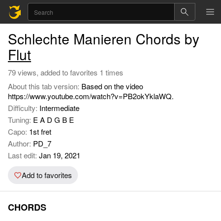
Schlechte Manieren Chords by
Flut
79 views, added to favorites 1 times
About this tab version:
Based on the video
https://www.youtube.com/watch?v=PB2okYklaWQ.
Difficulty:
Intermediate
Tuning:
E A D G B E
Capo:
1st fret
Author:
PD_7
Last edit:
Jan 19, 2021
Add to favorites
CHORDS