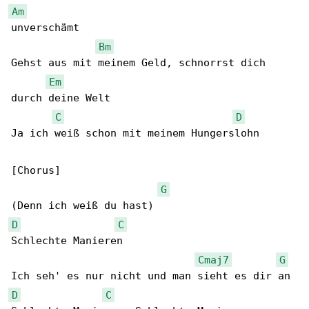
Am
unverschämt

Bm
Gehst aus mit meinem Geld, schnorrst dich 

Em
durch deine Welt

C
D
Ja ich weiß schon mit meinem Hungerslohn

[Chorus]

G
D
C
Schlechte Manieren

Cmaj7
G
D
C