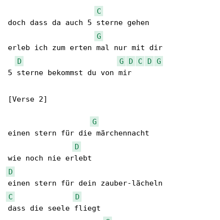
C
doch dass da auch 5 sterne gehen

G
erleb ich zum erten mal nur mit dir

D
G
D
C
D
G
5 sterne bekommst du von mir

[Verse 2]

G
einen stern für die märchennacht

D
D
C
D
dass die seele fliegt
