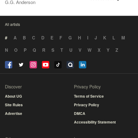
G.G. Anderson
All artists
#
A
B
C
D
E
F
G
H
I
J
K
L
M
N
O
P
Q
R
S
T
U
V
W
X
Y
Z
Discover
Privacy Policy
About UG
Terms of Service
Site Rules
Privacy Policy
Advertise
DMCA
Accessibility Statement