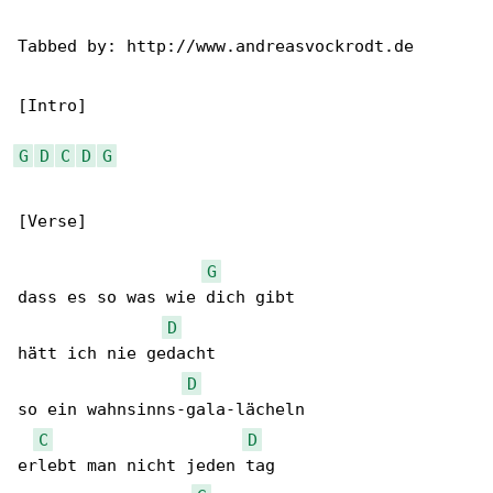
Tabbed by: http://www.andreasvockrodt.de

[Intro]

G
D
C
D
G
[Verse]

G
dass es so was wie dich gibt

D
hätt ich nie gedacht

D
so ein wahnsinns-gala-lächeln

C
D
erlebt man nicht jeden tag
