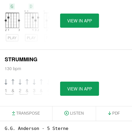
G
D
C
VIEW IN APP
PLAY
PLAY
PLAY
STRUMMING
130 bpm
VIEW IN APP
1
&
2
&
3
&
4
&
TRANSPOSE
LISTEN
PDF
G.G. Anderson - 5 Sterne
