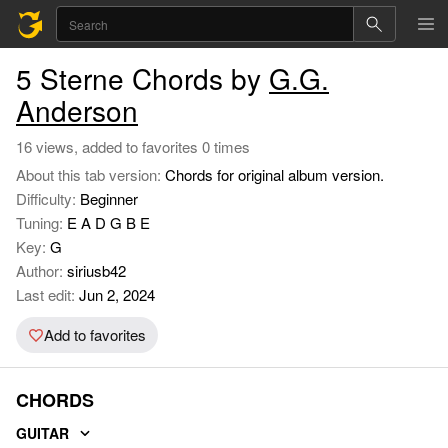
5 Sterne Chords by
G.G.
Anderson
16 views, added to favorites 0 times
About this tab version:
Chords for original album version.
Difficulty:
Beginner
Tuning:
E A D G B E
Key:
G
Author:
siriusb42
Last edit:
Jun 2, 2024
Add to favorites
CHORDS
GUITAR