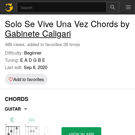
Solo Se Vive Una Vez Chords by
Gabinete Caligari
488 views, added to favorites 28 times
Difficulty:
Beginner
Tuning:
E A D G B E
Last edit:
Sep 8, 2020
Add to favorites
CHORDS
GUITAR
C
Am
G
VIEW IN APP