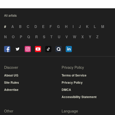
All artists
#
A
B
C
D
E
F
G
H
I
J
K
L
M
N
O
P
Q
R
S
T
U
V
W
X
Y
Z
Discover
Privacy Policy
About UG
Terms of Service
Site Rules
Privacy Policy
Advertise
DMCA
Accessibility Statement
Other
Language