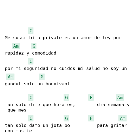
C
Me suscribi a private es un amor de ley por 

Am
G
rapidez y comodidad

C
por mi seguridad no cuides mi salud no soy un 

Am
G
gandul solo un bonvivant

C
G
E
Am
tan solo dime que hora es,        dia semana y

 que mes

C
G
E
Am
tan solo dame un jota be          para gritar 

con mas fe
