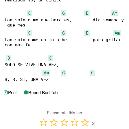
realidad soy un cínico

C
G
E
Am
tan solo dime que hora es,        dia semana y

 que mes

C
G
E
Am
tan solo dame un jota be          para gritar 

con mas fe

D
C
SOLO SE VIVE UNA VEZ,

Am
G
C
B, B, SI, UNA VEZ
Print
Report Bad Tab
Please rate this tab
2