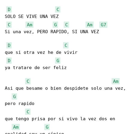
D
C
SOLO SE VIVE UNA VEZ

C
Am
G
C
Am
G7
Si una vez, PERO RAPIDO, SI UNA VEZ

D
C
que si otra vez he de vivir

D
G
ya tratare de ser feliz

C
Am
Asi que besame o bien despidete solo una vez, 

G
pero rapido

C
que tengo prisa por si vivo la vez dos en 

Am
G