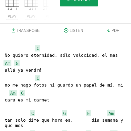
PLAY
PLAY
PLAY
TRANSPOSE
LISTEN
PDF
C
Am
G
allá ya vendrá

C
no me hago fotos ni guardo un papel de mí, mi 

Am
G
cara es mi carnet

C
G
E
Am
tan solo dime que hora es,       dia semana y 

que mes
