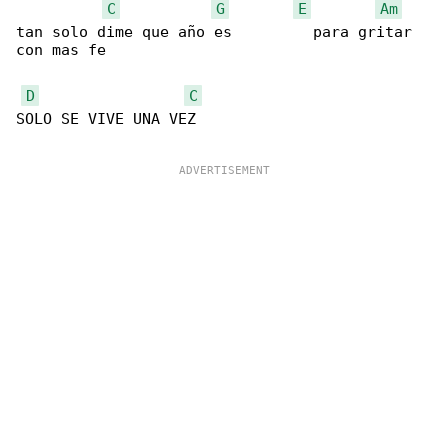
C
G
E
Am
tan solo dime que año es         para gritar 

con mas fe

D
C
SOLO SE VIVE UNA VEZ
