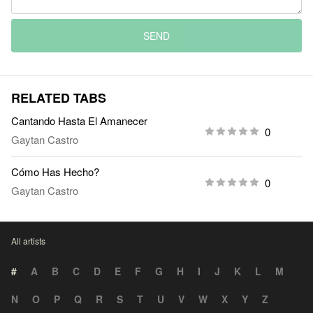
SEND
RELATED TABS
Cantando Hasta El Amanecer
0
Gaytan Castro
Cómo Has Hecho?
0
Gaytan Castro
All artists
#
A
B
C
D
E
F
G
H
I
J
K
L
M
N
O
P
Q
R
S
T
U
V
W
X
Y
Z