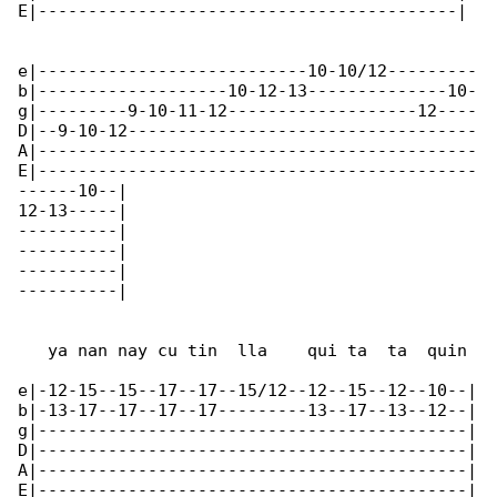
E|------------------------------------------|

e|---------------------------10-10/12---------

b|-------------------10-12-13--------------10-

g|---------9-10-11-12-------------------12----

D|--9-10-12-----------------------------------

A|--------------------------------------------

E|--------------------------------------------

------10--|

12-13-----|

----------|

----------|

----------|

----------|

   ya nan nay cu tin  lla    qui ta  ta  quin

e|-12-15--15--17--17--15/12--12--15--12--10--|

b|-13-17--17--17--17---------13--17--13--12--|

g|-------------------------------------------|

D|-------------------------------------------|

A|-------------------------------------------|

E|-------------------------------------------|
