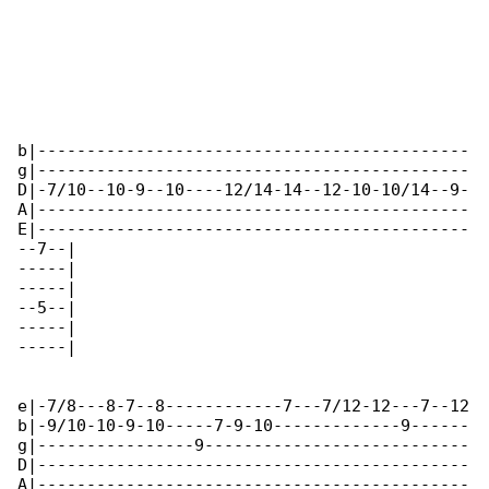
b|--------------------------------------------

g|--------------------------------------------

D|-7/10--10-9--10----12/14-14--12-10-10/14--9-

A|--------------------------------------------

E|--------------------------------------------

--7--|

-----|

-----|

--5--|

-----|

-----|

e|-7/8---8-7--8------------7---7/12-12---7--12

b|-9/10-10-9-10-----7-9-10-------------9------

g|----------------9---------------------------

D|--------------------------------------------

A|--------------------------------------------
