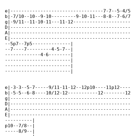
e|----------------------------------7-7--5-4/5

b|-7/10--10--9-10---------9-10-11---8-8--7-6/7

g|-9/11--11-10-11---11-12---------------------

D|--------------------------------------------

A|--------------------------------------------

E|--------------------------------------------

--5p7--7p5--------------|

--7----7---------4-5-7--|

-------------4-6--------|

------------------------|

------------------------|

------------------------|

e|-3-3--5-7-----9/11-11-12--12p10----11p12----

b|-5-5--6-8----10/12-12-----------12--------12

g|--------------------------------------------

D|--------------------------------------------

A|--------------------------------------------

E|--------------------------------------------

----------|

p10--7/8--|

-----8/9--|
