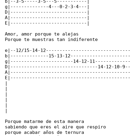
b|--3-5-----3-5---5-----------|

g|--------------4---0-2-3-4---|

D|----------------------------|

A|----------------------------|

E|----------------------------|

Amor, amor porque te alejas

Porque te muestras tan indiferente

e|--12/15-14-12-------------------------------

b|--------------15-13-12----------------------

g|-----------------------14-12-11-------------

D|--------------------------------14-12-10-9--

A|--------------------------------------------

E|--------------------------------------------

|

|

|

|

|

|

Porque matarme de esta manera

sabiendo que eres el aire que respiro

porque acabar años de ternura
