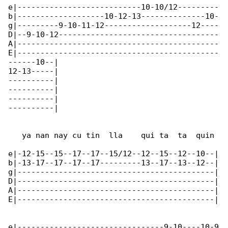
e|---------------------------10-10/12---------

b|-------------------10-12-13--------------10-

g|---------9-10-11-12-------------------12----

D|--9-10-12-----------------------------------

A|--------------------------------------------

E|--------------------------------------------

------10--|

12-13-----|

----------|

----------|

----------|

----------|

   ya nan nay cu tin  lla    qui ta  ta  quin

e|-12-15--15--17--17--15/12--12--15--12--10--|

b|-13-17--17--17--17---------13--17--13--12--|

g|-------------------------------------------|

D|-------------------------------------------|

A|-------------------------------------------|

E|-------------------------------------------|

e|--------------------------------9-10----10-9
