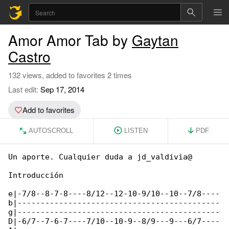
Amor Amor Tab by
Gaytan
Castro
132 views, added to favorites 2 times
Last edit:
Sep 17, 2014
Add to favorites
AUTOSCROLL
LISTEN
PDF
Un aporte. Cualquier duda a jd_valdivia@

Introducción

e|-7/8--8-7-8----8/12--12-10-9/10--10--7/8----

b|--------------------------------------------

g|--------------------------------------------

D|-6/7--7-6-7----7/10--10-9--8/9---9---6/7----
