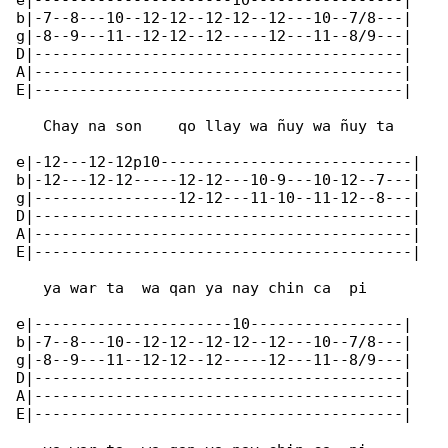
e|----------------------10-----------------|

b|-7--8---10--12-12--12-12--12---10--7/8---|

g|-8--9---11--12-12--12-----12---11--8/9---|

D|-----------------------------------------|

A|-----------------------------------------|

E|-----------------------------------------|

   Chay na son    qo llay wa ñuy wa ñuy ta

e|-12---12-12p10----------------------------|

b|-12---12-12-----12-12---10-9---10-12--7---|

g|----------------12-12---11-10--11-12--8---|

D|------------------------------------------|

A|------------------------------------------|

E|------------------------------------------|

   ya war ta  wa qan ya nay chin ca  pi

e|----------------------10-----------------|

b|-7--8---10--12-12--12-12--12---10--7/8---|

g|-8--9---11--12-12--12-----12---11--8/9---|

D|-----------------------------------------|

A|-----------------------------------------|

E|-----------------------------------------|
