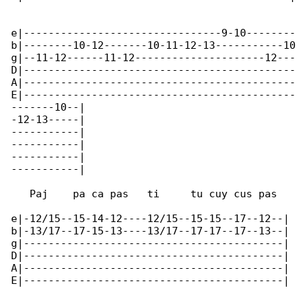
e|--------------------------------9-10--------

b|--------10-12-------10-11-12-13-----------10

g|--11-12------11-12---------------------12---

D|--------------------------------------------

A|--------------------------------------------

E|--------------------------------------------

-------10--|

-12-13-----|

-----------|

-----------|

-----------|

-----------|

   Paj    pa ca pas   ti     tu cuy cus pas

e|-12/15--15-14-12----12/15--15-15--17--12--|

b|-13/17--17-15-13----13/17--17-17--17--13--|

g|------------------------------------------|

D|------------------------------------------|

A|------------------------------------------|

E|------------------------------------------|
