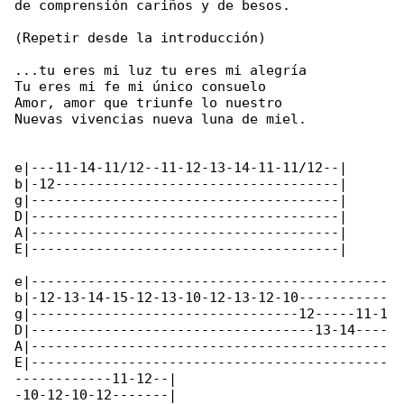
de comprensión cariños y de besos.

(Repetir desde la introducción)

...tu eres mi luz tu eres mi alegría

Tu eres mi fe mi único consuelo

Amor, amor que triunfe lo nuestro

Nuevas vivencias nueva luna de miel.

e|---11-14-11/12--11-12-13-14-11-11/12--|

b|-12-----------------------------------|

g|--------------------------------------|

D|--------------------------------------|

A|--------------------------------------|

E|--------------------------------------|

e|--------------------------------------------

b|-12-13-14-15-12-13-10-12-13-12-10-----------

g|---------------------------------12-----11-1

D|-----------------------------------13-14----

A|--------------------------------------------

E|--------------------------------------------

------------11-12--|

-10-12-10-12-------|
