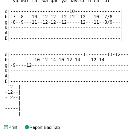
   ya war ta  wa qan ya nay chin ca  pi

e|----------------------10-----------------|

b|-7--8---10--12-12--12-12--12---10--7/8---|

g|-8--9---11--12-12--12-----12---11--8/9---|

D|-----------------------------------------|

A|-----------------------------------------|

E|-----------------------------------------|

e|---------------------------11-------11-12---

b|---------10-12-14-10-12-14----12-14---------

g|-9----12------------------------------------

D|--------------------------------------------

A|--------------------------------------------

E|--------------------------------------------

-12--|

-12--|

-12--|

-----|

-----|

-----|
Print
Report Bad Tab