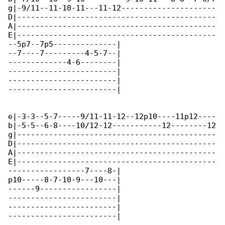
g|-9/11--11-10-11---11-12---------------------

D|--------------------------------------------

A|--------------------------------------------

E|--------------------------------------------

--5p7--7p5--------------|

--7----7---------4-5-7--|

-------------4-6--------|

------------------------|

------------------------|

------------------------|

e|-3-3--5-7-----9/11-11-12--12p10----11p12----

b|-5-5--6-8----10/12-12-----------12--------12

g|--------------------------------------------

D|--------------------------------------------

A|--------------------------------------------

E|--------------------------------------------

-----------------7----8-|

p10-----8-7-10-9---10---|

------9-----------------|

------------------------|

------------------------|

------------------------|
