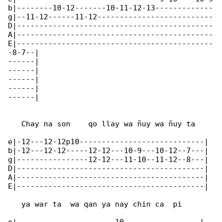
b|--------10-12-------10-11-12-13-------------

g|--11-12------11-12--------------------------

D|--------------------------------------------

A|--------------------------------------------

E|--------------------------------------------

-8-7--|

------|

------|

------|

------|

------|

   Chay na son    qo llay wa ñuy wa ñuy ta

e|-12---12-12p10----------------------------|

b|-12---12-12-----12-12---10-9---10-12--7---|

g|----------------12-12---11-10--11-12--8---|

D|------------------------------------------|

A|------------------------------------------|

E|------------------------------------------|

   ya war ta  wa qan ya nay chin ca  pi
