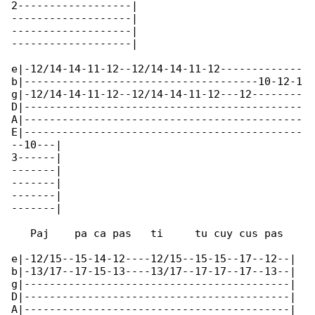
2------------------|

-------------------|

-------------------|

-------------------|

e|-12/14-14-11-12--12/14-14-11-12-------------

b|-------------------------------------10-12-1

g|-12/14-14-11-12--12/14-14-11-12---12--------

D|--------------------------------------------

A|--------------------------------------------

E|--------------------------------------------

--10---|

3------|

-------|

-------|

-------|

-------|

   Paj    pa ca pas   ti     tu cuy cus pas

e|-12/15--15-14-12----12/15--15-15--17--12--|

b|-13/17--17-15-13----13/17--17-17--17--13--|

g|------------------------------------------|

D|------------------------------------------|

A|------------------------------------------|
