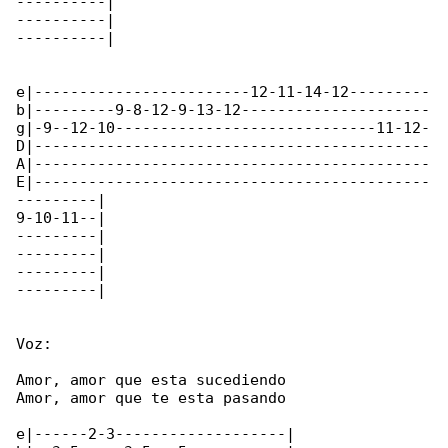
----------|

----------|

----------|

e|------------------------12-11-14-12---------

b|---------9-8-12-9-13-12---------------------

g|-9--12-10-----------------------------11-12-

D|--------------------------------------------

A|--------------------------------------------

E|--------------------------------------------

---------|

9-10-11--|

---------|

---------|

---------|

---------|

Voz:

Amor, amor que esta sucediendo

Amor, amor que te esta pasando

e|------2-3-------------------|
