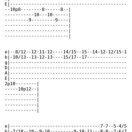
E|--------------------------------------------

--10p8--------8------8--|

-----------10---10------|

---------9---------9----|

------------------------|

------------------------|

------------------------|

e|--8/12--12-11-12----14/15--15--14-12-12/15-1

b|-10/13--13-12-13----15/17--17---------------

g|--------------------------------------------

D|--------------------------------------------

A|--------------------------------------------

E|--------------------------------------------

2p10--------|

-----10p12--|

------------|

------------|

------------|

------------|

e|----------------------------------7-7--5-4/5

b|-7/10--10--9-10---------9-10-11---8-8--7-6/7
