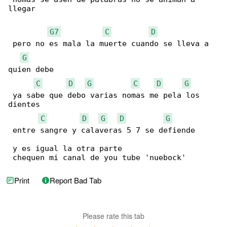
llegar

G7
C
D
 pero no es mala la muerte cuando se lleva a 

G
quien debe

C
D
G
C
D
G
 ya sabe que debo varias nomas me pela los 

dientes

C
D
G
D
G
 entre sangre y calaveras 5 7 se defiende

 y es igual la otra parte

 chequen mi canal de you tube 'nuebock'
Print
Report Bad Tab
Please rate this tab