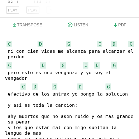
PLAY
PLAY
PLAY
TRANSPOSE
LISTEN
PDF
C
D
G
C
D
G
 ni con cien vidas me alcanza para alcanzar el

 perdon

C
D
G
C
D
G
 pero esto es una venganza y yo soy el 

vengador

C
D
G
D
G
 efectivo de los antrax yo pongo la solucion

 y asi es toda la cancion:

 ahy muertos que no asen ruido y es mas grande

 su penar

 y los que estan mal con migo sueltan la 

lengua de mas

 nomas se asen de palabras no se animan a 
