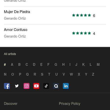
Gerardo Ortiz
Mujer De Piedra
6
Gerardo Ortiz
Amor Confuso
4
Gerardo Ortiz
All artists
#
A
B
C
D
E
F
G
H
I
J
K
L
M
N
O
P
Q
R
S
T
U
V
W
X
Y
Z
Discover
Privacy Policy