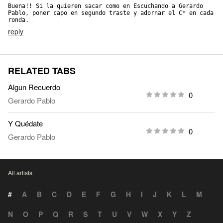
Buena!! Si la quieren sacar como en Escuchando a Gerardo 
Pablo, poner capo en segundo traste y adornar el C* en cada 
ronda.
reply
RELATED TABS
Algun Recuerdo
0
Gerardo Pablo
Y Quédate
0
Gerardo Pablo
All artists
#
A
B
C
D
E
F
G
H
I
J
K
L
M
N
O
P
Q
R
S
T
U
V
W
X
Y
Z