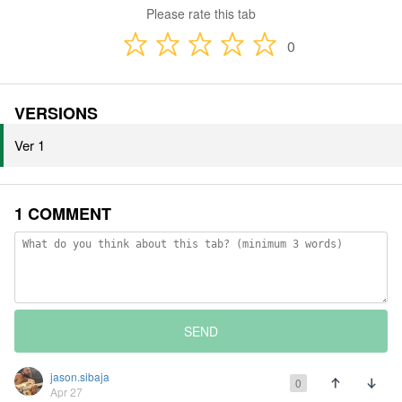
Please rate this tab
0
VERSIONS
Ver 1
1 COMMENT
SEND
jason.sibaja
0
Apr 27