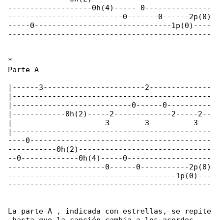
-------------------0h(4)----- 0---------------

--------------------------0-------0------2p(0)

-----0-------------------------------1p(0)----

----------------------------------------------

*

Parte A

|------3-----------------------2--------------

|---------------------------------------------

|---------------------------0------0----------

|------------0h(2)-----2-------------2-----2--

|---------------------3--------3----------3---

|---------------------------------------------

----0-----------------------------------------

-----------0h(2)------------------------------

--0-------------0h(4)-----0-------------------

----------------------0------0-----------2p(0)

--------------------------------------1p(0)---

----------------------------------------------

La parte A , indicada con estrellas, se repite
