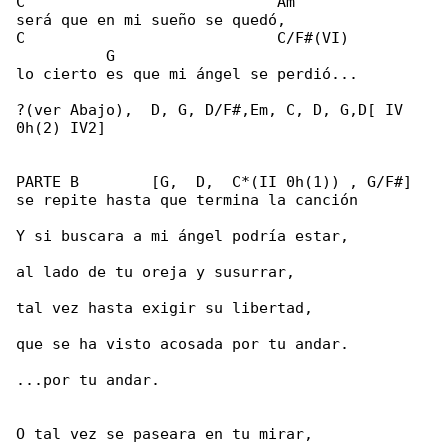
C                            Am

será que en mi sueño se quedó,

C                            C/F#(VI)         

          G

lo cierto es que mi ángel se perdió...

?(ver Abajo),  D, G, D/F#,Em, C, D, G,D[ IV 

0h(2) IV2]

PARTE B        [G,  D,  C*(II 0h(1)) , G/F#] 

se repite hasta que termina la canción

Y si buscara a mi ángel podría estar,

al lado de tu oreja y susurrar,

tal vez hasta exigir su libertad,

que se ha visto acosada por tu andar.

...por tu andar.

O tal vez se paseara en tu mirar,
