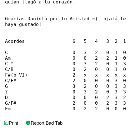
quien llegó a tu corazón.

Gracias Daniela por tu Amistad =), ojalá te 

haya gustado!

Acordes                 6   5   4   3  2  1

C                       0   3   2   0  1  0

Am                      0   0   2   2  1  0

C *                     0   3   2   0  1  3

C/B                     0   2   0   0  1  0

F#(b VI)                2   x   x   x  x  x

C/F#                    2   0   0   0  3  0

G                       3   2   0   0  3  3

?                       0   3   2   0  3  3

D                       0   0   0   2  3  2

G/F#                    2   0   0   2  3  3

Em                      0   2   2   0  0  0
Print
Report Bad Tab