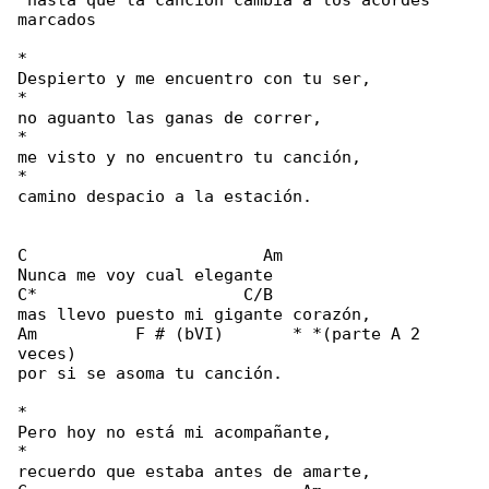
 hasta que la canción cambia a los acordes 

marcados

*

Despierto y me encuentro con tu ser,

*

no aguanto las ganas de correr,

*

me visto y no encuentro tu canción,

*

camino despacio a la estación.

C                        Am

Nunca me voy cual elegante

C*                     C/B

mas llevo puesto mi gigante corazón,

Am          F # (bVI)       * *(parte A 2 

veces)

por si se asoma tu canción.

*

Pero hoy no está mi acompañante,

*

recuerdo que estaba antes de amarte,
