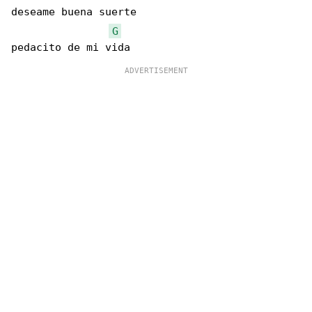
deseame buena suerte

G