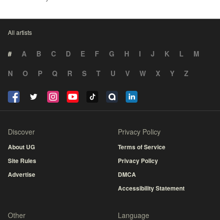
All artists
#
A
B
C
D
E
F
G
H
I
J
K
L
M
N
O
P
Q
R
S
T
U
V
W
X
Y
Z
Discover
Privacy Policy
About UG
Terms of Service
Site Rules
Privacy Policy
Advertise
DMCA
Accessibility Statement
Other
Language