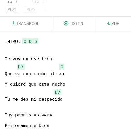
PLAY
PLAY
PLAY
TRANSPOSE
LISTEN
PDF
INTRO: 
C
D
G
Me voy en ese tren

D7
G
Que va con rumbo al sur

Y quiero que esta noche

D7
Tu me des mi despedida

Muy pronto volvere

Primeramente Dios
