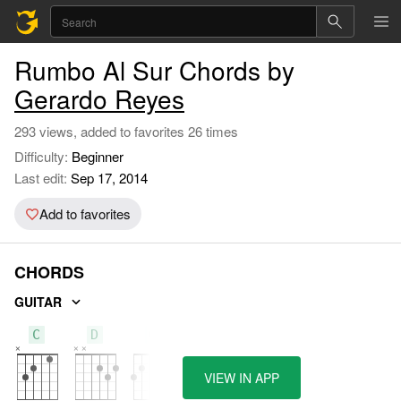
Rumbo Al Sur Chords by
Gerardo Reyes
293 views, added to favorites 26 times
Difficulty:
Beginner
Last edit:
Sep 17, 2014
Add to favorites
CHORDS
GUITAR
C
D
G
VIEW IN APP