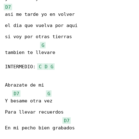
D7
asi me tarde yo en volver

el dia que vuelva por aqui

si voy por otras tierras

G
tambien te llevare

INTERMEDIO: 
C
D
G
Abrazate de mi

D7
G
Y besame otra vez

Para llevar recuerdos

D7
En mi pecho bien grabados
