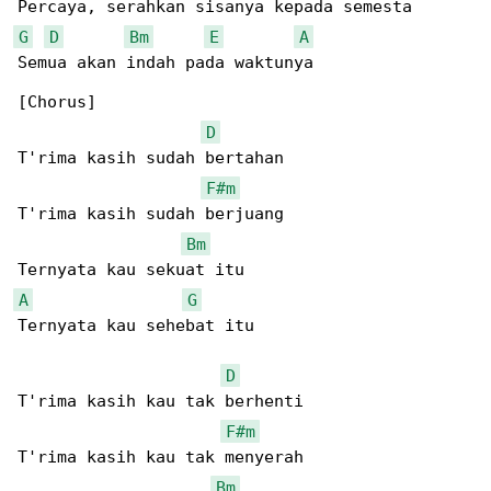
G
D
Bm
E
A
Semua akan indah pada waktunya

[Chorus]

D
T'rima kasih sudah bertahan

F#m
T'rima kasih sudah berjuang

Bm
A
G
Ternyata kau sehebat itu

D
T'rima kasih kau tak berhenti

F#m
T'rima kasih kau tak menyerah

Bm