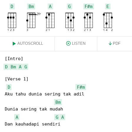
D
Bm
A
G
F#m
E
AUTOSCROLL
LISTEN
PDF
D
Bm
A
G
[Verse 1]

D
F#m
Aku tahu dunia sering tak adil

Bm
Dunia sering tak mudah

A
G
A
Dan kauhadapi sendiri
