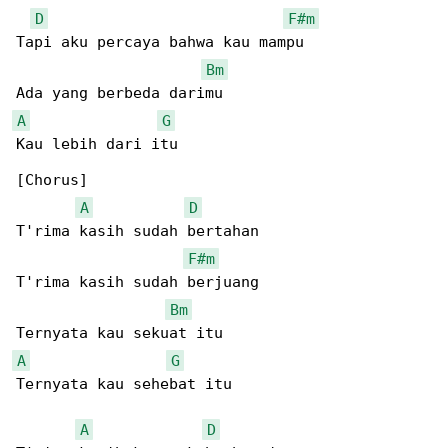
D
F#m
Tapi aku percaya bahwa kau mampu

Bm
A
G
Kau lebih dari itu

[Chorus]

A
D
T'rima kasih sudah bertahan

F#m
T'rima kasih sudah berjuang

Bm
A
G
Ternyata kau sehebat itu

A
D