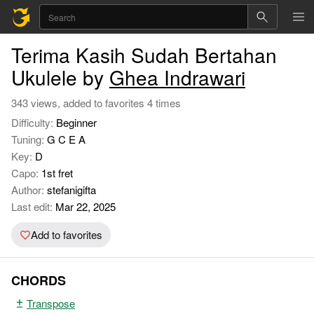
Terima Kasih Sudah Bertahan
Ukulele by
Ghea Indrawari
343 views, added to favorites 4 times
Difficulty:
Beginner
Tuning:
G C E A
Key:
D
Capo:
1st fret
Author:
stefanigifta
Last edit:
Mar 22, 2025
Add to favorites
CHORDS
Transpose