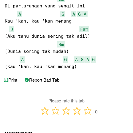
Di pertarungan yang sengit ini

A
G
A
G
A
Kau 'kan, kau 'kan menang

D
F#m
(Aku tahu dunia sering tak adil)

Bm
(Dunia sering tak mudah)

A
G
A
G
A
G
(Kau 'kan, kau 'kan menang)
Print
Report Bad Tab
Please rate this tab
0