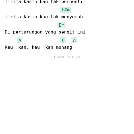
T'rima kasih kau tak berhenti

F#m
T'rima kasih kau tak menyerah

Bm
Di pertarungan yang sengit ini

A
G
A