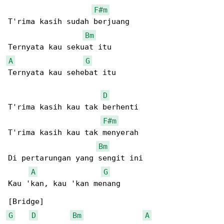
F#m
T'rima kasih sudah berjuang

Bm
A
G
Ternyata kau sehebat itu

D
T'rima kasih kau tak berhenti

F#m
T'rima kasih kau tak menyerah

Bm
Di pertarungan yang sengit ini

A
G
Kau 'kan, kau 'kan menang

G
D
Bm
A