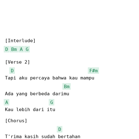
D
Bm
A
G
[Verse 2]

D
F#m
Tapi aku percaya bahwa kau mampu

Bm
A
G
Kau lebih dari itu

[Chorus]

D
T'rima kasih sudah bertahan
