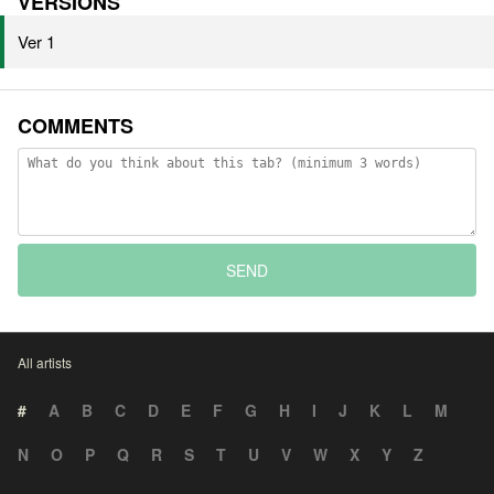
VERSIONS
Ver 1
COMMENTS
SEND
All artists
#
A
B
C
D
E
F
G
H
I
J
K
L
M
N
O
P
Q
R
S
T
U
V
W
X
Y
Z