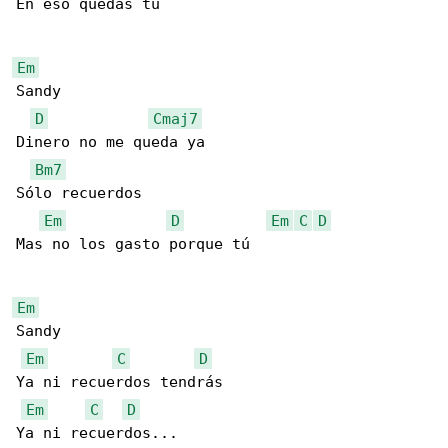
En eso quedas tú

Em
Sandy

D
Cmaj7
Dinero no me queda ya

Bm7
Sólo recuerdos

Em
D
Em
C
D
Mas no los gasto porque tú

Em
Sandy

Em
C
D
Ya ni recuerdos tendrás

Em
C
D
Ya ni recuerdos...
