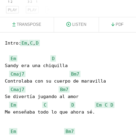
PLAY
PLAY
PLAY
TRANSPOSE
LISTEN
PDF
Intro:
Em
,
C
,
D
Em
D
Sandy era una chiquilla

Cmaj7
Bm7
Controlaba con su cuerpo de maravilla

Cmaj7
Bm7
Se divertía jugando al amor

Em
C
D
Em
C
D
Me enseñaba todo lo que ahora sé.

Em
Bm7