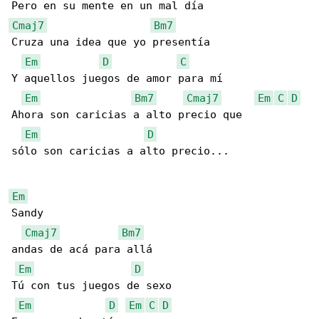
Cmaj7
Bm7
Cruza una idea que yo presentía

Em
D
C
Y aquellos juegos de amor para mí

Em
Bm7
Cmaj7
Em
C
D
Ahora son caricias a alto precio que

Em
D
sólo son caricias a alto precio...

Em
Sandy

Cmaj7
Bm7
andas de acá para allá

Em
D
Tú con tus juegos de sexo

Em
D
Em
C
D