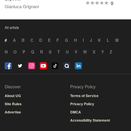
0
Gianluca Grignani
All artists
#
A
B
C
D
E
F
G
H
I
J
K
L
M
N
O
P
Q
R
S
T
U
V
W
X
Y
Z
Discover
Privacy Policy
About UG
Terms of Service
Site Rules
Privacy Policy
Advertise
DMCA
Accessibility Statement