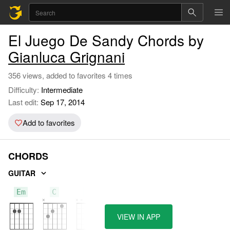
El Juego De Sandy Chords by
Gianluca Grignani
356 views, added to favorites 4 times
Difficulty:
Intermediate
Last edit:
Sep 17, 2014
Add to favorites
CHORDS
GUITAR
Em
C
D
VIEW IN APP