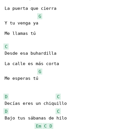
La puerta que cierra

G
Y tu venga ya

Me llamas tú

C
Desde esa buhardilla

La calle es más corta

G
Me esperas tú

D
C
D
C
Bajo tus sábanas de hilo

Em
C
D