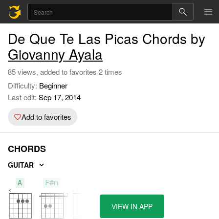
De Que Te Las Picas Chords by
Giovanny Ayala
85 views, added to favorites 2 times
Difficulty:
Beginner
Last edit:
Sep 17, 2014
Add to favorites
CHORDS
GUITAR
A
F#m
D
VIEW IN APP