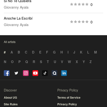
Si No Te Quisiera
0
Giovanny Ayala
Anoche La Escribí
0
Giovanny Ayala
All artists
#
A
B
C
D
E
F
G
H
I
J
K
L
M
N
O
P
Q
R
S
T
U
V
W
X
Y
Z
Discover
Privacy Policy
About UG
Terms of Service
Site Rules
Privacy Policy