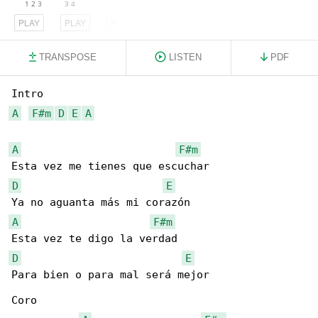
PLAY
PLAY
PLAY
TRANSPOSE
LISTEN
PDF
A
F#m
D
E
A
A
F#m
D
E
A
F#m
D
E
Para bien o para mal será mejor

Coro
