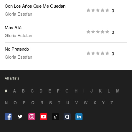
Con Los Años Que Me Quedan
0
Gloria Estefan
Más Allá
0
Gloria Estefan
No Pretendo
0
Gloria Estefan
All artists
#
A
B
C
D
E
F
G
H
I
J
K
L
M
N
O
P
Q
R
S
T
U
V
W
X
Y
Z