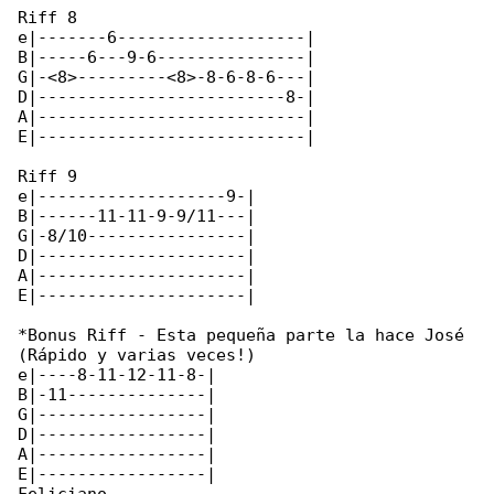
Riff 8

e|-------6-------------------|

B|-----6---9-6---------------|

G|-<8>---------<8>-8-6-8-6---|

D|-------------------------8-|

A|---------------------------|

E|---------------------------|

Riff 9

e|-------------------9-|

B|------11-11-9-9/11---|

G|-8/10----------------|

D|---------------------|

A|---------------------|

E|---------------------|

*Bonus Riff - Esta pequeña parte la hace José 

(Rápido y varias veces!)

e|----8-11-12-11-8-|

B|-11--------------|

G|-----------------|

D|-----------------|

A|-----------------|

E|-----------------|
