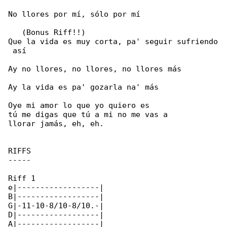
No llores por mí, sólo por mí

   (Bonus Riff!!)

Que la vida es muy corta, pa' seguir sufriendo

 así

Ay no llores, no llores, no llores más

Ay la vida es pa' gozarla na' más

Oye mi amor lo que yo quiero es

tú me digas que tú a mi no me vas a

llorar jamás, eh, eh.

RIFFS

-----

Riff 1

e|------------------|

B|------------------|

G|-11-10-8/10-8/10.-|

D|------------------|

A|------------------|
