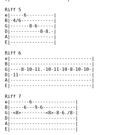
Riff 5

e|-----6----------|

B|-4/6------------|

G|-------8-6------|

D|-----------8-8.-|

A|----------------|

E|----------------|

Riff 6

e|------------------------------|

B|------------------------------|

G|----8-10-11.-10-11-10-8-10-10-|

D|-11---------------------------|

A|------------------------------|

E|------------------------------|

Riff 7

e|-------6----------------|

B|-----6---9-6------------|

G|-<8>---------<8>-8-6./8-|

D|------------------------|

A|------------------------|

E|------------------------|
