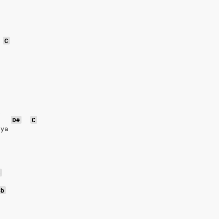
C
e 
i 
D#
C
 ya  
b
Bb
 