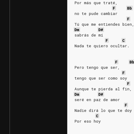
Por más que traté, 
F
Bb
no te pude cambiar 
F
Tú que me entiendes bien
Dm
D#
sabrás de mí 
F
C
Nada te quiero ocultar. 
F
B
Pero tengo que ser, 
F
tengo que ser como soy 
F
Aunque te pierda al fin,
Dm
D#
seré en paz de amor 
F
Nadie dirá lo que te doy
C
Por eso hoy 