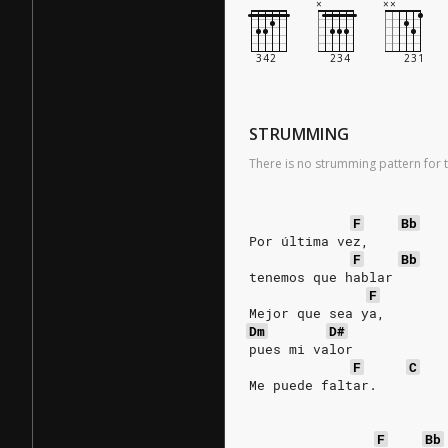
STRUMMING
There is no strumming pattern for t
F
Bb
Por última vez,
F
Bb
tenemos que hablar 
F
Mejor que sea ya, 
Dm
D#
pues mi valor 
F
C
Me puede faltar. 
F
Bb