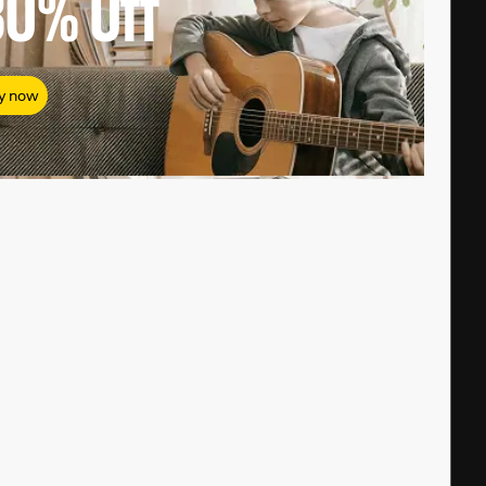
80%
Off
y now