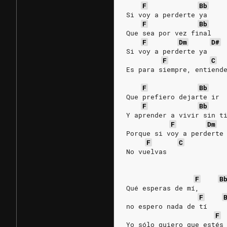
F
Bb
Si voy a perderte ya 
F
Bb
Que sea por vez final 
F
Dm
D#
Si voy a perderte ya
F
C
Es para siempre, entiend
F
Bb
Que prefiero dejarte ir 
F
Bb
Y aprender a vivir sin t
F
Dm
Porque si voy a perderte
F
C
No vuelvas 
F
B
Qué esperas de mí, 
F
no espero nada de tí 
F
Yo sólo quiero que estés