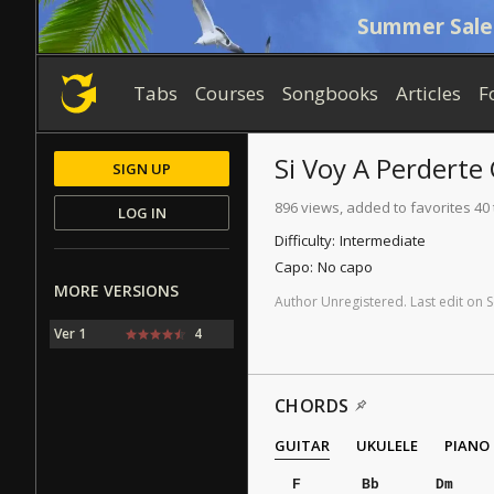
Summer Sale
Tabs
Courses
Songbooks
Articles
F
Si Voy A Perderte
SIGN UP
896 views, added to favorites 40
LOG IN
Difficulty:
Intermediate
Capo:
No capo
MORE VERSIONS
Author
Unregistered
.
Last
edit
on
S
Ver 1
4
CHORDS
GUITAR
UKULELE
PIANO
F
Bb
Dm