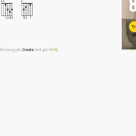
Tr
his song yet.
Create
and
get
+5
IQ