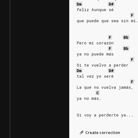
Dm
D#
feliz Aunque sé 
F
que puede que sea sin mí
F
Bb
Pero mi corazón 
F
Bb
ya no puede más 
F
Si te vuelvo a perder 
Dm
D#
tal vez yo seré 
F
La que no vuelva jamás, 
C
ya no más. 
Si voy a perderte ya...
Create correction