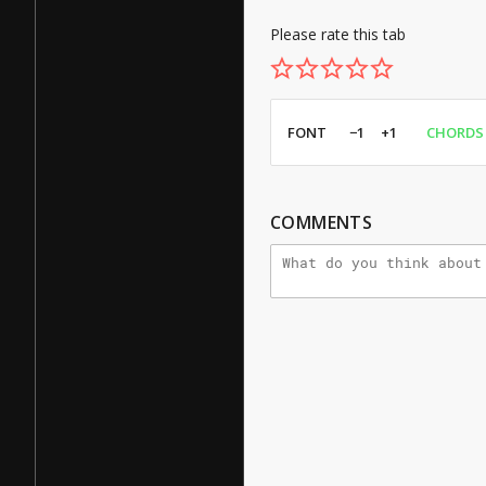
Please rate this tab
FONT
−1
+1
CHORDS
COMMENTS