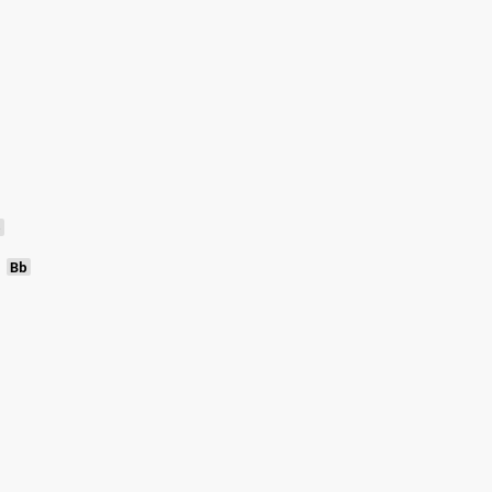
, 
b
Bb
 
 