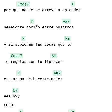
Cmaj7
E
por que nadie se atreve a entender

F
A#7
semejante cariño entre nosotros

F
Fm
y si supieran las cosas que tu

Cmaj7
Am
me regalas son tu florecer

F
A#7
ese aroma de hacerte mujer

E7
eee yyy

CORO:
