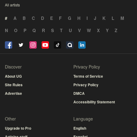
All artists
#
A
B
C
D
E
F
G
H
I
J
K
L
M
N
O
P
Q
R
S
T
U
V
W
X
Y
Z
Discover
Privacy Policy
About UG
Terms of Service
Site Rules
Privacy Policy
Advertise
DMCA
Accessibility Statement
Other
Language
Upgrade to Pro
English
Articles staff
Español