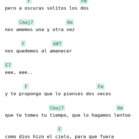
F
Fm
pero a oscuras solitos los dos

Cmaj7
Am
nos amemos una y otra vez

F
A#7
nos quedemos al amanecer

E7
eee, eee..

F
Fm
y te propongo que lo pienses dos veces

Cmaj7
Am
que te tomes tu tiempo, que lo hagamos lentoo

F
como dios hizo el cielo, para que fuera 
