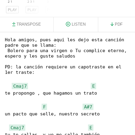
PLAY
PLAY
PLAY
TRANSPOSE
LISTEN
PDF
Hola amigos, pues aqui les dejo esta canción 

padre que se llama:

 Bolero para una virgen o Tu complice eterno, 

espero y les guste saludos

PD: la canción requiere un capotraste en el 

1er traste:

Cmaj7
E
te propongo , que hagamos un trato

F
A#7
un pacto que selle, nuestro secreto

Cmaj7
E
tu te callas, y yo me callo también
