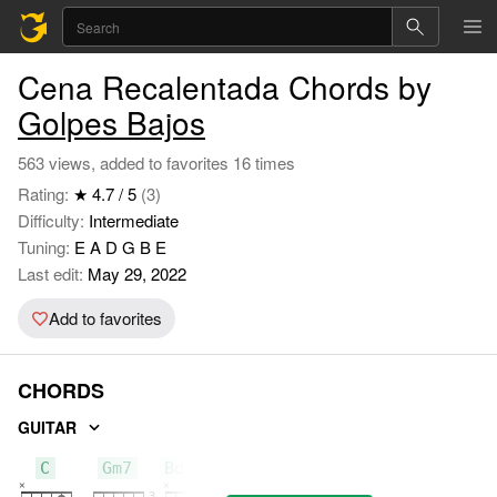
Cena Recalentada Chords by
Golpes Bajos
563 views, added to favorites 16 times
Rating:
★ 4.7 / 5
(3)
Difficulty:
Intermediate
Tuning:
E A D G B E
Last edit:
May 29, 2022
Add to favorites
CHORDS
GUITAR
C
Gm7
Bdim7