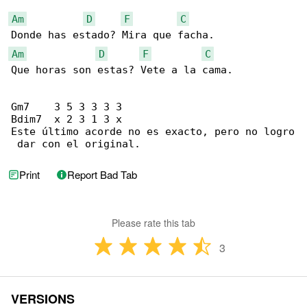
Am
D
F
C
Am
D
F
C
Que horas son estas? Vete a la cama.

Gm7    3 5 3 3 3 3

Bdim7  x 2 3 1 3 x

Este último acorde no es exacto, pero no logro

 dar con el original.
Print
Report Bad Tab
Please rate this tab
3
VERSIONS