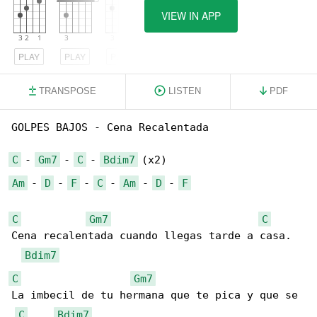
VIEW IN APP
PLAY
PLAY
PLAY
TRANSPOSE
LISTEN
PDF
GOLPES BAJOS - Cena Recalentada

C
 - 
Gm7
 - 
C
 - 
Bdim7
Am
 - 
D
 - 
F
 - 
C
 - 
Am
 - 
D
 - 
F
C
Gm7
C
Cena recalentada cuando llegas tarde a casa.

Bdim7
C
Gm7
La imbecil de tu hermana que te pica y que se 

C
Bdim7