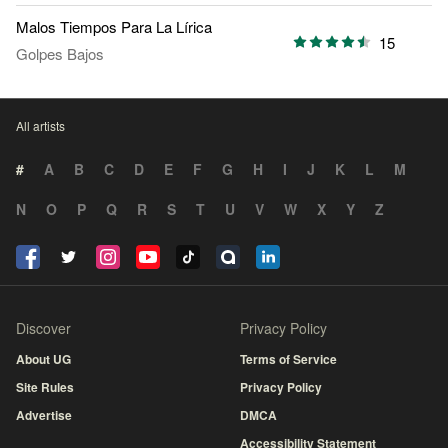
Malos Tiempos Para La Lírica
15
Golpes Bajos
All artists
#
A
B
C
D
E
F
G
H
I
J
K
L
M
N
O
P
Q
R
S
T
U
V
W
X
Y
Z
Discover
Privacy Policy
About UG
Terms of Service
Site Rules
Privacy Policy
Advertise
DMCA
Accessibility Statement