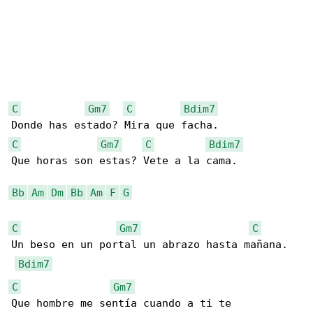
C
Gm7
C
Bdim7
C
Gm7
C
Bdim7
Que horas son estas? Vete a la cama.

Bb
Am
Dm
Bb
Am
F
G
C
Gm7
C
Un beso en un portal un abrazo hasta mañana.

Bdim7
C
Gm7
Que hombre me sentía cuando a ti te 
