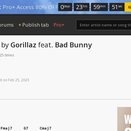
0
:
23
:
59
:
50
:
Pro+ Access 80% OFF
days
hrs
min
sec
G
orums
Publish tab
Pro+
+
by
Gorillaz
feat.
Bad Bunny
125 times
it
on
Feb
25,
2023
W
Fmaj7
G7
Cmaj7