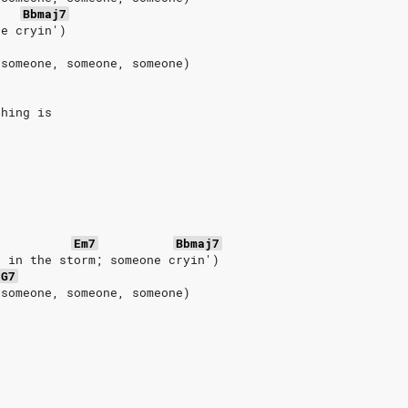
Bbmaj7
ne cryin')
 someone, someone, someone)
thing is
Em7
Bbmaj7
n in the storm; someone cryin')
G7
 someone, someone, someone)