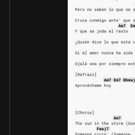
Pero no saben lo que se 
Cruza conmigo ante' que 
Am7
E
Y que se joda el resto
¿Quién dice lo que está 
Si el amor nunca ha sido
Ojalá sea por siempre es
[Refrain]
Am7
Em7
Bbma
Aprovéchame hoy
[Chorus]
Am7
The sun in the storm (Su
Fmaj7
Someone cryin' (Someone,