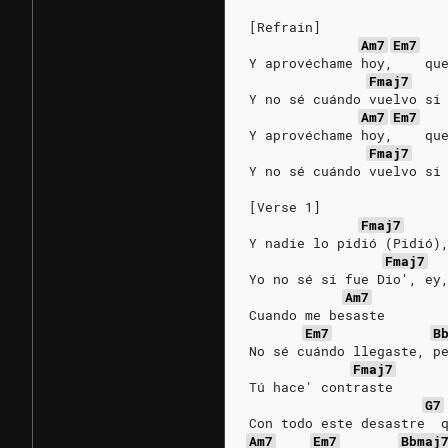
[Refrain]
Am7
Em7
Y aprovéchame hoy,    qu
Fmaj7
Y no sé cuándo vuelvo si
Am7
Em7
Y aprovéchame hoy,    qu
Fmaj7
Y no sé cuándo vuelvo si
[Verse 1]
Fmaj7
Y nadie lo pidió (Pidió)
Fmaj7
Yo no sé si fue Dio', ey
Am7
Cuando me besaste
Em7
B
No sé cuándo llegaste, p
Fmaj7
Tú hace' contraste
G7
Con todo este desastre  
Am7
Em7
Bbmaj