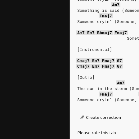
Am7
Something is said (Someo
Fmaj7
Someone cryin' (Someone,
Am7
Em7
Bbmaj7
Fmaj7
                    Some
[Instrumental]
Cmaj7
Em7
Fmaj7
G7
Cmaj7
Em7
Fmaj7
G7
[Outro]
Am7
The sun in the storm (Su
Fmaj7
Someone cryin' (Someone,
Create correction
Please rate this tab