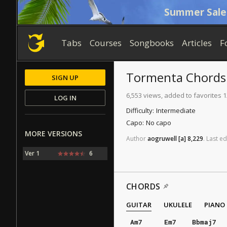
Summer Sale
Tabs
Courses
Songbooks
Articles
F
Tormenta
Chords
SIGN UP
6,553 views, added to favorites 
LOG IN
Difficulty:
Intermediate
Capo:
No capo
MORE VERSIONS
Author
aogruwell
[a]
8,229
.
Last
ed
Ver 1
6
CHORDS
GUITAR
UKULELE
PIANO
Am7
Em7
Bbmaj7