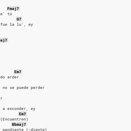
Fmaj7
ne' tú
G7
 fue la lu', ey
maj7
Em7
ndo arder
, no se puede perder
er
y a esconder, ey
Em7
 (Encuentren)
Bbmaj7
á pendiente (-diente)