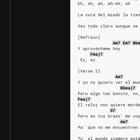
Eh, eh, eh, eh-eh, eh
La cura del miedo la tie
Veo todo claro aunque se
[Refrain]
Am7
Em7
Bb
Y aprovéchame hoy
Fmaj7
 Ey, ey
[Verse 2]
Am7
Y yo no quiero ver el mu
Bbmaj7
Pero algo tan bonito, no
Fmaj7
El reloj nos quiere mord
G7
Pero en tus brazo' me vo
Am7
Pa' que no me encuentren
To' el mundo siempre est