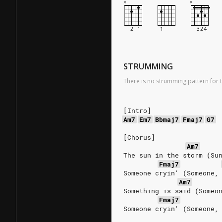
STRUMMING
There is no strumming pattern for t
[Intro]
Am7
Em7
Bbmaj7
Fmaj7
G7
[Chorus]
Am7
The sun in the storm (Su
Fmaj7
Someone cryin' (Someone,
Am7
Something is said (Someo
Fmaj7
Someone cryin' (Someone,