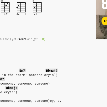
Tr
his song yet.
Create
and
get
+5
IQ
Em7
Bbmaj7
n in the storm; someone cryin')
G7
 someone, someone, someone)
Bbmaj7
ne cryin')
 someone, someone, someone)ey, ey