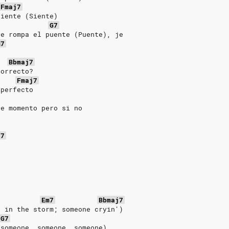
Fmaj7
siente (Siente)
G7
se rompa el puente (Puente), je
m7
Bbmaj7
correcto?
Fmaj7
 perfecto
te momento pero si no
j7
Em7
Bbmaj7
n in the storm; someone cryin')
G7
 someone, someone, someone)