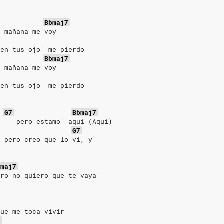
Bbmaj7
e mañana me voy
 en tus ojo' me pierdo
Bbmaj7
e mañana me voy
 en tus ojo' me pierdo
G7
Bbmaj7
,    pero estamo' aquí (Aquí)
G7
, pero creo que lo vi, y
bmaj7
ero no quiero que te vaya'
que me toca vivir
7