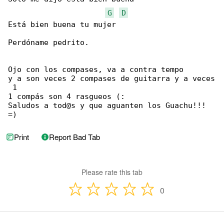
G
D
Está bien buena tu mujer

Perdóname pedrito.

Ojo con los compases, va a contra tempo

y a son veces 2 compases de guitarra y a veces

 1

1 compás son 4 rasgueos (:

Saludos a tod@s y que aguanten los Guachu!!! 

=)
Print
Report Bad Tab
Please rate this tab
0