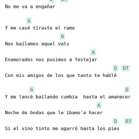
No me va a engañar

G
Y me casé tiraste el ramo

D
Nos bailamos aquel vals

A
Enamorados nos pusimos a festejar

D
D7
Con mis amigos de los que tanto te hablé

G
D
Y me lancé bailando cumbia  hasta el amanecer

A
Noche de bodas que le íbamo'a hacer

D
D7
Si el vino tinto me agarró hasta los pies
