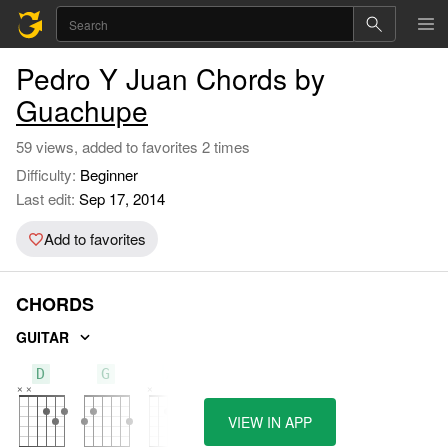
Pedro Y Juan Chords by
Guachupe
59 views, added to favorites 2 times
Difficulty:
Beginner
Last edit:
Sep 17, 2014
Add to favorites
CHORDS
GUITAR
D
G
A
VIEW IN APP