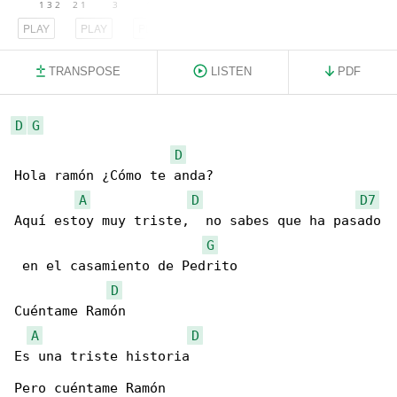
PLAY
PLAY
PLAY
TRANSPOSE
LISTEN
PDF
D
G
D
Hola ramón ¿Cómo te anda?

A
D
D7
Aquí estoy muy triste,  no sabes que ha pasado

G
 en el casamiento de Pedrito

D
Cuéntame Ramón

A
D
Es una triste historia

Pero cuéntame Ramón
