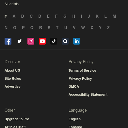
All artists
#
A
B
C
D
E
F
G
H
I
J
K
L
M
N
O
P
Q
R
S
T
U
V
W
X
Y
Z
Discover
Privacy Policy
About UG
Terms of Service
Site Rules
Privacy Policy
Advertise
DMCA
Accessibility Statement
Other
Language
Upgrade to Pro
English
Articles staff
Español