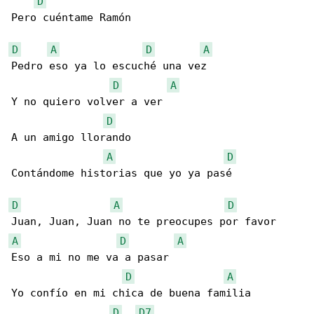
D
Pero cuéntame Ramón

D
A
D
A
Pedro eso ya lo escuché una vez

D
A
Y no quiero volver a ver

D
A un amigo llorando

A
D
Contándome historias que yo ya pasé

D
A
D
A
D
A
Eso a mi no me va a pasar

D
A
Yo confío en mi chica de buena familia

D
D7