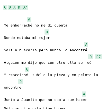
G
D
A
D
D7
G
Me emborraché no me di cuenta

D
Donde estaba mi mujer

A
Salí a buscarla pero nunca la encontré

D
D7
Alguien me dijo que con otro ella se fué

G
Y reaccioné, subí a la pieza y en pelota la 

D
encontré

A
Junto a Juanito que no sabía que hacer

Sólo me dijo está bien buena
